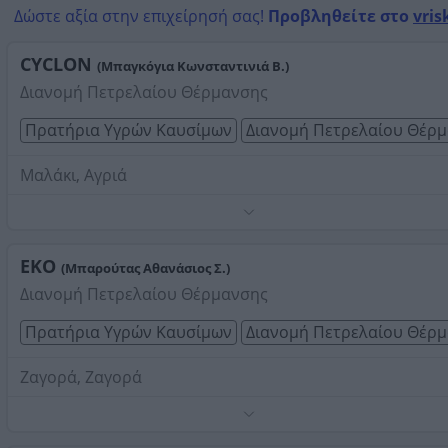
Δώστε αξία στην επιχείρησή σας!
Προβληθείτε στο
vris
Τηλέφωνο:
2428091131
Στοιχεία αναζήτησης:
Διανομή Πετρελαίου Θέρμανσης
CYCLON
(Μπαγκόγια Κωνσταντινιά Β.)
Πήλιο
Διανομή Πετρελαίου Θέρμανσης
Πρατήρια Υγρών Καυσίμων
Διανομή Πετρελαίου Θέρ
Μαλάκι, Αγριά
Τηλέφωνο:
2428094940
Στοιχεία αναζήτησης:
Διανομή Πετρελαίου Θέρμανσης
Πήλιο
ΕΚΟ
(Μπαρούτας Αθανάσιος Σ.)
Διανομή Πετρελαίου Θέρμανσης
Πρατήρια Υγρών Καυσίμων
Διανομή Πετρελαίου Θέρ
Ζαγορά, Ζαγορά
Τηλέφωνο:
2426022579
Στοιχεία αναζήτησης:
Διανομή Πετρελαίου Θέρμανσης