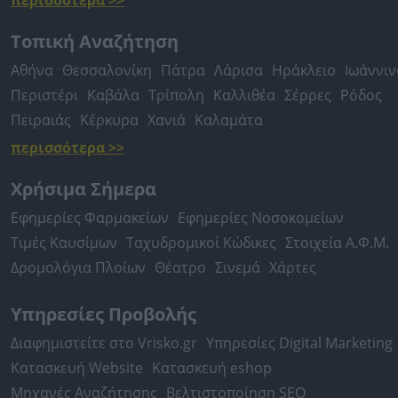
περισσότερα >>
Τοπική Αναζήτηση
Αθήνα
Θεσσαλονίκη
Πάτρα
Λάρισα
Ηράκλειο
Ιωάννιν
Περιστέρι
Καβάλα
Τρίπολη
Καλλιθέα
Σέρρες
Ρόδος
Πειραιάς
Κέρκυρα
Χανιά
Καλαμάτα
περισσότερα >>
Χρήσιμα Σήμερα
Εφημερίες Φαρμακείων
Εφημερίες Νοσοκομείων
Τιμές Καυσίμων
Ταχυδρομικοί Κώδικες
Στοιχεία Α.Φ.Μ.
Δρομολόγια Πλοίων
Θέατρο
Σινεμά
Χάρτες
Υπηρεσίες Προβολής
Διαφημιστείτε στο Vrisko.gr
Υπηρεσίες Digital Marketing
Κατασκευή Website
Κατασκευή eshop
Μηχανές Αναζήτησης
Βελτιστοποίηση SEO