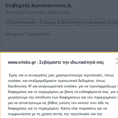
Πήλιο
Στιβαχτής Κωνσταντίνος Δ.
Διανομή Πετρελαίου Θέρμανσης
Πετρελαιοειδή - Εταιρίες & Διϋλιστήρια
Διανομή Πετρ
Μουρέσι, Τσαγκαράδα
Τηλέφωνο:
2426049789
Στοιχεία αναζήτησης:
Διανομή Πετρελαίου Θέρμανσης
Πήλιο
BP
(Βολιώτης Απόστολος Ε.)
www.vrisko.gr -
Σεβόμαστε την ιδιωτικότητά σας
Διανομή Πετρελαίου Θέρμανσης
Πρατήρια Υγρών Καυσίμων
Διανομή Πετρελαίου Θέρ
Εμείς και οι συνεργάτες μας χρησιμοποιούμε τεχνολογίες, όπως
cookies, και επεξεργαζόμαστε προσωπικά δεδομένα, όπως
διευθύνσεις IP και αναγνωριστικά cookies, για να προσαρμόζουμε τ
Άνω Λεχώνια, Άνω Λεχώνια
διαφημίσεις και το περιεχόμενο με βάση τα ενδιαφέροντά σας, για 
Το πρατήριο ιδρύθηκε το 1982 από τον Ευάγγελο Βολιώτ
μετρήσουμε την απόδοση των διαφημίσεων και του περιεχομένου 
Το 1991 ο υιός Απόστολος Βολιώτης ανέλαβε το πρατήρ
για να αποκτήσουμε εις βάθος γνώση του κοινού που είδε τις
και συνεχίζεται η άρτια λειτουργία του. Εκσυγχρονίστη
διαφημίσεις και το περιεχόμενο. Κάντε κλικ παρακάτω για να
ΕΛΙΝ
(Τριανταφύλλου Τριαντάφυλλος Δ.)
το 2010 με πλήρη ανακαίνιση των εγκαταστάσεων του
συμφωνήσετε με τη χρήση αυτής της τεχνολογίας και την
Τηλέφωνο:
2428093994