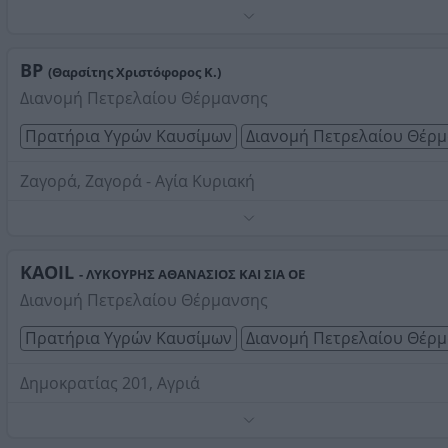
Τηλέφωνο:
2423022345
Στοιχεία αναζήτησης:
Διανομή Πετρελαίου Θέρμανσης
Πήλιο
BP
(Θαρσίτης Χριστόφορος Κ.)
Διανομή Πετρελαίου Θέρμανσης
Πρατήρια Υγρών Καυσίμων
Διανομή Πετρελαίου Θέρ
Ζαγορά, Ζαγορά - Αγία Κυριακή
Τηλέφωνο:
2426022550
Στοιχεία αναζήτησης:
Διανομή Πετρελαίου Θέρμανσης
Πήλιο
KAOIL
- ΛΥΚΟΥΡΗΣ ΑΘΑΝΑΣΙΟΣ ΚΑΙ ΣΙΑ ΟΕ
Διανομή Πετρελαίου Θέρμανσης
Πρατήρια Υγρών Καυσίμων
Διανομή Πετρελαίου Θέρ
Δημοκρατίας 201, Αγριά
Εμπόριο καυσίμων, διανομή θέρμανσης,.Φιάλες υγραέρ
10, 13, 25 kgr.