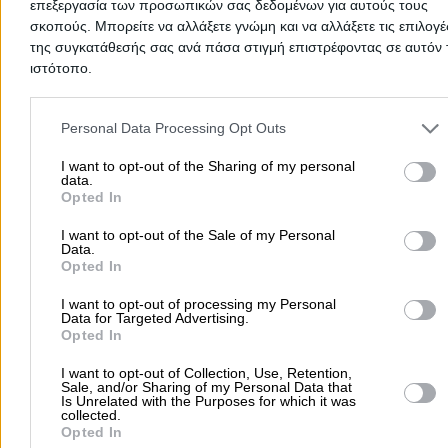
Διανομή Πετρελαίου Θέρμανσης
(καινούργιες δεξαμενές διπλού τοιχώματος, καινούργιες
επεξεργασία των προσωπικών σας δεδομένων για αυτούς τους
Στοιχεία αναζήτησης:
Διανομή Πετρελαίου Θέρμανσης
αντλίες, σωλήνες διπλής μονώσεως) για το καύσιμο
σκοπούς. Μπορείτε να αλλάξετε γνώμη και να αλλάξετε τις επιλογέ
Πρατήρια Υγρών Καυσίμων
Διανομή Πετρελαίου Θέρ
Πήλιο
σύμφωνα με τις τελευταίες προδιαγραφές της Ε.Ε. (ATEX)
της συγκατάθεσής σας ανά πάσα στιγμή επιστρέφοντας σε αυτόν 
πρατήριό μας βρίσκεται στην περιοχή Άνω Λεχωνίων, σ
ιστότοπο.
πρόποδες του Πηλίου, απέχει 12 χιλιόμετρα από το Βόλ
Ζαγορά, Ζαγορά
είναι ένα από τα πρώτα πρατήρια υγρών καυσίμων της
Please note that this website/app uses one or more Google servic
περιοχής, διαγράφοντας σταθερά ανοδική πορεία στον
Τηλέφωνο:
2426022518
and may gather and store information including but not limited to
Personal Data Processing Opt Outs
χώρο.
your visit or usage behaviour. You may click to grant or deny cons
Στοιχεία αναζήτησης:
Διανομή Πετρελαίου Θέρμανσης
to Google and its third-party tags to use your data for below speci
I want to opt-out of the Sharing of my personal
Πήλιο
data.
purposes in below Google consent section.
Opted In
I want to opt-out of the Sale of my Personal
Data.
Opted In
I want to opt-out of processing my Personal
Data for Targeted Advertising.
Ψάχνεις για διανομή πετρελαίου θέρμανσης σε
Πήλιο
; Στην ενό
Opted In
Διανομή Πετρελαίου Θέρμανσης
θα βρεις όλες τις εταιρείες κα
επαγγελματίες που διανέμουν πετρέλαιο θέρμανσης σε οικίες κα
I want to opt-out of Collection, Use, Retention,
Sale, and/or Sharing of my Personal Data that
επαγγελματικούς χώρους.
Is Unrelated with the Purposes for which it was
Έχεις κεντρική / αυτόνομη θέρμανση ή σόμπα πετρελαίου;
collected.
Ενδιαφέρεσαι για διανομή πετρελαίου σε πολυκατοικία, μονοκατο
Opted In
κατάστημα ή άλλο επαγγελματικό χώρο; Μήπως αναζητάς