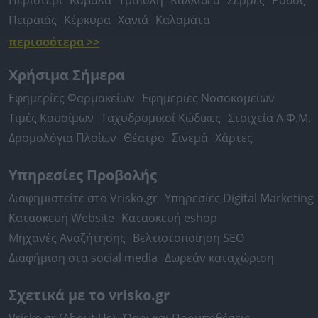
Περιστέρι
Καβάλα
Τρίπολη
Καλλιθέα
Σέρρες
Ρόδος
Πειραιάς
Κέρκυρα
Χανιά
Καλαμάτα
περισσότερα >>
Χρήσιμα Σήμερα
Εφημερίες Φαρμακείων
Εφημερίες Νοσοκομείων
Τιμές Καυσίμων
Ταχυδρομικοί Κώδικες
Στοιχεία Α.Φ.Μ.
Δρομολόγια Πλοίων
Θέατρο
Σινεμά
Χάρτες
Υπηρεσίες Προβολής
Διαφημιστείτε στο Vrisko.gr
Υπηρεσίες Digital Marketing
Κατασκευή Website
Κατασκευή eshop
Μηχανές Αναζήτησης
Βελτιστοποίηση SEO
Διαφήμιση στα social media
Δωρεάν καταχώριση
Σχετικά με το vrisko.gr