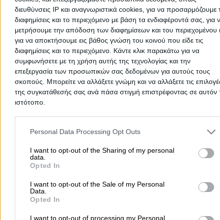
Δήμοι
διευθύνσεις IP και αναγνωριστικά cookies, για να προσαρμόζουμε τ
διαφημίσεις και το περιεχόμενο με βάση τα ενδιαφέροντά σας, για 
Ψαρά, Ψαρά
μετρήσουμε την απόδοση των διαφημίσεων και του περιεχομένου 
για να αποκτήσουμε εις βάθος γνώση του κοινού που είδε τις
Τηλέφωνο:
2274350100
διαφημίσεις και το περιεχόμενο. Κάντε κλικ παρακάτω για να
Στοιχεία αναζήτησης:
Δήμοι , Ψαρά
συμφωνήσετε με τη χρήση αυτής της τεχνολογίας και την
ΔΗΜΟΣ ΨΑΡΩΝ - ΠΡΩΤΟΚΟΛΛΟ
επεξεργασία των προσωπικών σας δεδομένων για αυτούς τους
σκοπούς. Μπορείτε να αλλάξετε γνώμη και να αλλάξετε τις επιλογέ
Δήμοι
της συγκατάθεσής σας ανά πάσα στιγμή επιστρέφοντας σε αυτόν 
ιστότοπο.
Ψαρά, Ψαρά
Please note that this website/app uses one or more Google servic
and may gather and store information including but not limited to
Τηλέφωνο:
2274350117
Personal Data Processing Opt Outs
your visit or usage behaviour. You may click to grant or deny cons
Στοιχεία αναζήτησης:
Δήμοι , Ψαρά
to Google and its third-party tags to use your data for below speci
I want to opt-out of the Sharing of my personal
data.
Για διευθύνσεις και τηλέφωνα όλων των Δήμων και Κοινοτήτων
purposes in below Google consent section.
Opted In
(ακόμη και τους Καλλικράτειους Δήμους), ληξιαρχείο, γραμματεία
μητρώο, πληροφορίες, παράπονα και καταγγελίες σχετικά με τον 
I want to opt-out of the Sale of my Personal
για πιστοποιητικά, ληξιαρχική πράξη γέννησης, για πολιτικό γάμο
Data.
τα δημοτικά τέλη και τις υπηρεσίες καθαριότητας του Δήμου, όλε
Opted In
δημοτικές αρχές σε
Ψαρά
και οι Δήμοι είναι εδώ!
I want to opt-out of processing my Personal