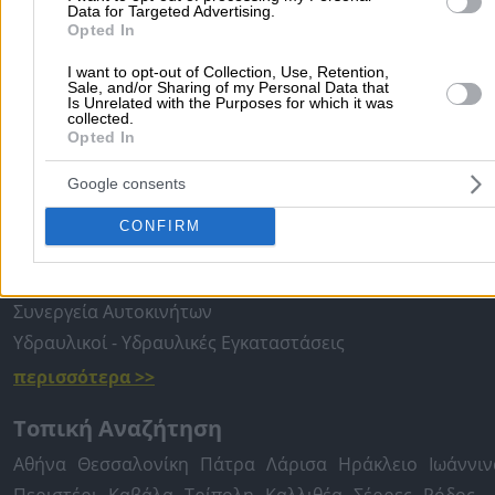
Data for Targeted Advertising.
Δήμοι Χίου
Opted In
Δήμοι
I want to opt-out of Collection, Use, Retention,
Sale, and/or Sharing of my Personal Data that
Is Unrelated with the Purposes for which it was
collected.
Opted In
Αρχική
>
Νομός ΧΙΟΥ
>
Ψαρά
>
Τοπική Αυτοδιοίκηση
>
Δήμοι
Google consents
Δημοφιλείς Αναζητήσεις
CONFIRM
Μετακομίσεις & Μεταφορές
Κλειδιά & Κλειδαριές
Γιατρ
Ψυχολόγοι
Παιδικοί Σταθμοί
Οδοντίατροι
Συνεργεία Αυτοκινήτων
Υδραυλικοί - Υδραυλικές Εγκαταστάσεις
περισσότερα >>
Τοπική Αναζήτηση
Αθήνα
Θεσσαλονίκη
Πάτρα
Λάρισα
Ηράκλειο
Ιωάννιν