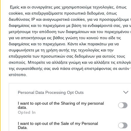
«Τέρμα τα ψέματα, αρχίζει το σχολείο, πάλι θα λιώσουμε πάνω σ
θρανίο!». Δημόσιο Νηπιαγωγείο, Δημοτικό, Γυμνάσιο ή Λύκειο σε
Εμείς και οι συνεργάτες μας χρησιμοποιούμε τεχνολογίες, όπως
Αθανάσιος Δράμας
; Όλα! Όλα τα δημόσια σχολεία (Νηπιαγωγεία
cookies, και επεξεργαζόμαστε προσωπικά δεδομένα, όπως
Δημοτικά, Γυμνάσια και Λύκεια) σε
Άγιος Αθανάσιος Δράμας
διευθύνσεις IP και αναγνωριστικά cookies, για να προσαρμόζουμε τ
βρίσκονται στη λίστα των δημοσίων σχολείων μας. Η κατηγορία
διαφημίσεις και το περιεχόμενο με βάση τα ενδιαφέροντά σας, για 
Δημόσια Σχολεία
του vrisko είναι... «ο πιο καλός ο μαθητής» στι
μετρήσουμε την απόδοση των διαφημίσεων και του περιεχομένου 
πληροφορίες των δημόσιων σχολείων σε
Άγιος Αθανάσιος Δράμ
για να αποκτήσουμε εις βάθος γνώση του κοινού που είδε τις
διαφημίσεις και το περιεχόμενο. Κάντε κλικ παρακάτω για να
Δημόσια Σχολεία Δράμας
συμφωνήσετε με τη χρήση αυτής της τεχνολογίας και την
επεξεργασία των προσωπικών σας δεδομένων για αυτούς τους
Δημόσια Σχολεία
σκοπούς. Μπορείτε να αλλάξετε γνώμη και να αλλάξετε τις επιλογέ
της συγκατάθεσής σας ανά πάσα στιγμή επιστρέφοντας σε αυτόν 
ιστότοπο.
Αρχική
>
Νομός ΔΡΑΜΑΣ
>
Άγιος Αθανάσιος Δράμας
>
Ιδρύματα -
Please note that this website/app uses one or more Google servic
Οργανισμοί - Δημόσιες Υπηρεσίες
>
Δημόσια Σχολεία
and may gather and store information including but not limited to
Personal Data Processing Opt Outs
your visit or usage behaviour. You may click to grant or deny cons
to Google and its third-party tags to use your data for below speci
I want to opt-out of the Sharing of my personal
Δημοφιλείς Αναζητήσεις
data.
purposes in below Google consent section.
Opted In
Μετακομίσεις & Μεταφορές
Κλειδιά & Κλειδαριές
Γιατρ
I want to opt-out of the Sale of my Personal
Ψυχολόγοι
Παιδικοί Σταθμοί
Οδοντίατροι
Data.