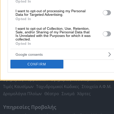
Συνεργεία Αυτοκινήτων
Opted In
Υδραυλικοί - Υδραυλικές Εγκαταστάσεις
I want to opt-out of processing my Personal
Data for Targeted Advertising.
περισσότερα >>
Opted In
Τοπική Αναζήτηση
I want to opt-out of Collection, Use, Retention,
Sale, and/or Sharing of my Personal Data that
Is Unrelated with the Purposes for which it was
Αθήνα
Θεσσαλονίκη
Πάτρα
Λάρισα
Ηράκλειο
Ιωάννιν
collected.
Περιστέρι
Opted In
Καβάλα
Τρίπολη
Καλλιθέα
Σέρρες
Ρόδος
Πειραιάς
Κέρκυρα
Χανιά
Καλαμάτα
Google consents
περισσότερα >>
CONFIRM
Χρήσιμα Σήμερα
Εφημερίες Φαρμακείων
Εφημερίες Νοσοκομείων
Τιμές Καυσίμων
Ταχυδρομικοί Κώδικες
Στοιχεία Α.Φ.Μ.
Δρομολόγια Πλοίων
Θέατρο
Σινεμά
Χάρτες
Υπηρεσίες Προβολής