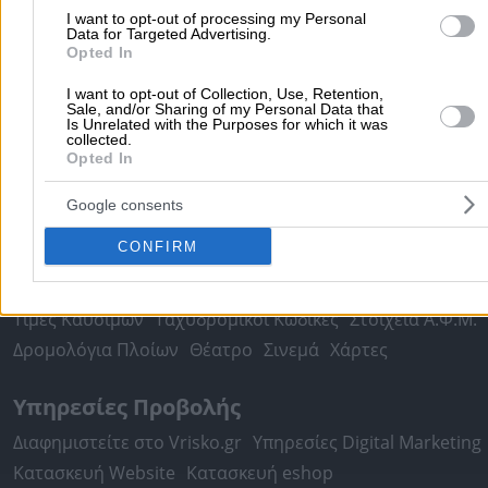
περισσότερα >>
I want to opt-out of processing my Personal
Data for Targeted Advertising.
Opted In
Τοπική Αναζήτηση
I want to opt-out of Collection, Use, Retention,
Αθήνα
Θεσσαλονίκη
Πάτρα
Λάρισα
Ηράκλειο
Ιωάννιν
Sale, and/or Sharing of my Personal Data that
Is Unrelated with the Purposes for which it was
Περιστέρι
Καβάλα
Τρίπολη
Καλλιθέα
Σέρρες
Ρόδος
collected.
Opted In
Πειραιάς
Κέρκυρα
Χανιά
Καλαμάτα
περισσότερα >>
Google consents
CONFIRM
Χρήσιμα Σήμερα
Εφημερίες Φαρμακείων
Εφημερίες Νοσοκομείων
Τιμές Καυσίμων
Ταχυδρομικοί Κώδικες
Στοιχεία Α.Φ.Μ.
Δρομολόγια Πλοίων
Θέατρο
Σινεμά
Χάρτες
Υπηρεσίες Προβολής
Διαφημιστείτε στο Vrisko.gr
Υπηρεσίες Digital Marketing
Κατασκευή Website
Κατασκευή eshop