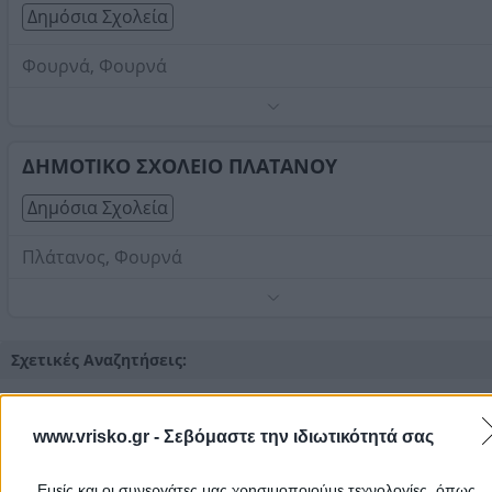
Δημόσια Σχολεία
Φουρνά, Φουρνά
Τηλέφωνο:
2237051210
Στοιχεία αναζήτησης:
Δημόσια Σχολεία , Φουρνά
ΔΗΜΟΤΙΚΟ ΣΧΟΛΕΙΟ ΠΛΑΤΑΝΟΥ
Δημόσια Σχολεία
Πλάτανος, Φουρνά
Τηλέφωνο:
2237051146
Στοιχεία αναζήτησης:
Δημόσια Σχολεία , Φουρνά
Σχετικές Αναζητήσεις:
Γυμνάσια Φουρνά
Δημοτικά Σχολεία Φουρνά
|
www.vrisko.gr -
Σεβόμαστε την ιδιωτικότητά σας
«Τέρμα τα ψέματα, αρχίζει το σχολείο, πάλι θα λιώσουμε πάνω σ
θρανίο!». Δημόσιο Νηπιαγωγείο, Δημοτικό, Γυμνάσιο ή Λύκειο σε
Φουρνά
; Όλα! Όλα τα δημόσια σχολεία (Νηπιαγωγεία, Δημοτικά,
Εμείς και οι συνεργάτες μας χρησιμοποιούμε τεχνολογίες, όπως