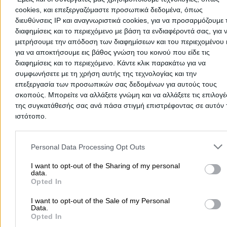
Γυμνάσια και Λύκεια) σε
Φουρνά
βρίσκονται στη λίστα των δημ
cookies, και επεξεργαζόμαστε προσωπικά δεδομένα, όπως
σχολείων μας. Η κατηγορία
Δημόσια Σχολεία
του vrisko είναι... 
διευθύνσεις IP και αναγνωριστικά cookies, για να προσαρμόζουμε τ
καλός ο μαθητής» στις πληροφορίες των δημόσιων σχολείων σε
διαφημίσεις και το περιεχόμενο με βάση τα ενδιαφέροντά σας, για 
Φουρνά
.
μετρήσουμε την απόδοση των διαφημίσεων και του περιεχομένου 
για να αποκτήσουμε εις βάθος γνώση του κοινού που είδε τις
Δημόσια Σχολεία Ευρυτανίας
διαφημίσεις και το περιεχόμενο. Κάντε κλικ παρακάτω για να
συμφωνήσετε με τη χρήση αυτής της τεχνολογίας και την
Δημόσια Σχολεία
επεξεργασία των προσωπικών σας δεδομένων για αυτούς τους
σκοπούς. Μπορείτε να αλλάξετε γνώμη και να αλλάξετε τις επιλογέ
της συγκατάθεσής σας ανά πάσα στιγμή επιστρέφοντας σε αυτόν 
ιστότοπο.
Αρχική
>
Νομός ΕΥΡΥΤΑΝΙΑΣ
>
Φουρνά
>
Ιδρύματα - Οργανισμοί 
Δημόσιες Υπηρεσίες
>
Δημόσια Σχολεία
Please note that this website/app uses one or more Google servic
and may gather and store information including but not limited to
Personal Data Processing Opt Outs
your visit or usage behaviour. You may click to grant or deny cons
Δημοφιλείς Αναζητήσεις
to Google and its third-party tags to use your data for below speci
I want to opt-out of the Sharing of my personal
data.
purposes in below Google consent section.
Μετακομίσεις & Μεταφορές
Κλειδιά & Κλειδαριές
Γιατρ
Opted In
Ψυχολόγοι
Παιδικοί Σταθμοί
Οδοντίατροι
I want to opt-out of the Sale of my Personal
Συνεργεία Αυτοκινήτων
Data.
Opted In
Υδραυλικοί - Υδραυλικές Εγκαταστάσεις