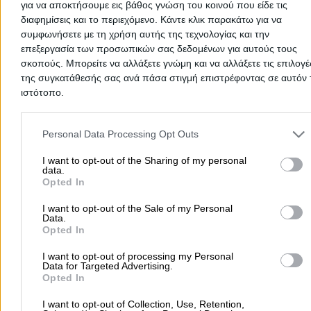
για να αποκτήσουμε εις βάθος γνώση του κοινού που είδε τις
διαφημίσεις και το περιεχόμενο. Κάντε κλικ παρακάτω για να
συμφωνήσετε με τη χρήση αυτής της τεχνολογίας και την
Αρχική
>
Νομός ΦΩΚΙΔΑΣ
>
Κίρρα
>
Ιδρύματα - Οργανισμοί - Δημ
επεξεργασία των προσωπικών σας δεδομένων για αυτούς τους
Υπηρεσίες
>
Δημόσια Σχολεία
σκοπούς. Μπορείτε να αλλάξετε γνώμη και να αλλάξετε τις επιλογέ
της συγκατάθεσής σας ανά πάσα στιγμή επιστρέφοντας σε αυτόν 
ιστότοπο.
Δημοφιλείς Αναζητήσεις
Please note that this website/app uses one or more Google servic
Μετακομίσεις & Μεταφορές
Κλειδιά & Κλειδαριές
Γιατρ
and may gather and store information including but not limited to
Personal Data Processing Opt Outs
Ψυχολόγοι
Παιδικοί Σταθμοί
Οδοντίατροι
your visit or usage behaviour. You may click to grant or deny cons
to Google and its third-party tags to use your data for below speci
I want to opt-out of the Sharing of my personal
Συνεργεία Αυτοκινήτων
data.
purposes in below Google consent section.
Υδραυλικοί - Υδραυλικές Εγκαταστάσεις
Opted In
περισσότερα >>
I want to opt-out of the Sale of my Personal
Data.
Opted In
Τοπική Αναζήτηση
I want to opt-out of processing my Personal
Αθήνα
Θεσσαλονίκη
Πάτρα
Λάρισα
Ηράκλειο
Ιωάννιν
Data for Targeted Advertising.
Περιστέρι
Καβάλα
Τρίπολη
Καλλιθέα
Σέρρες
Ρόδος
Opted In
Πειραιάς
Κέρκυρα
Χανιά
Καλαμάτα
I want to opt-out of Collection, Use, Retention,