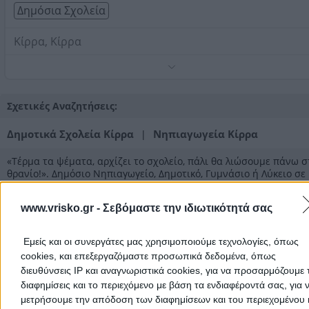
Δημόσια Σχολεία
Κίρρα, Κίρρα
Τηλέφωνο:
2265032022
Στοιχεία αναζήτησης:
Δημόσια Σχολεία , Κίρρα
Σχετικές Αναζητήσεις:
Δημοτικά Σχολεία Κίρρα
Νηπιαγωγεία Κίρρα
|
«Τέρμα τα ψέματα, αρχίζει το σχολείο, πάλι θα λιώσουμε πάνω σ
θρανίο!». Δημόσιο Νηπιαγωγείο, Δημοτικό, Γυμνάσιο ή Λύκειο σε
Κίρρα
; Όλα! Όλα τα δημόσια σχολεία (Νηπιαγωγεία, Δημοτικά,
Γυμνάσια και Λύκεια) σε
Κίρρα
βρίσκονται στη λίστα των δημοσ
www.vrisko.gr -
Σεβόμαστε την ιδιωτικότητά σας
σχολείων μας. Η κατηγορία
Δημόσια Σχολεία
του vrisko είναι... 
καλός ο μαθητής» στις πληροφορίες των δημόσιων σχολείων σε
Κίρρα
.
Εμείς και οι συνεργάτες μας χρησιμοποιούμε τεχνολογίες, όπως
cookies, και επεξεργαζόμαστε προσωπικά δεδομένα, όπως
Δημόσια Σχολεία Φωκίδας
διευθύνσεις IP και αναγνωριστικά cookies, για να προσαρμόζουμε τ
διαφημίσεις και το περιεχόμενο με βάση τα ενδιαφέροντά σας, για 
μετρήσουμε την απόδοση των διαφημίσεων και του περιεχομένου 
Δημόσια Σχολεία