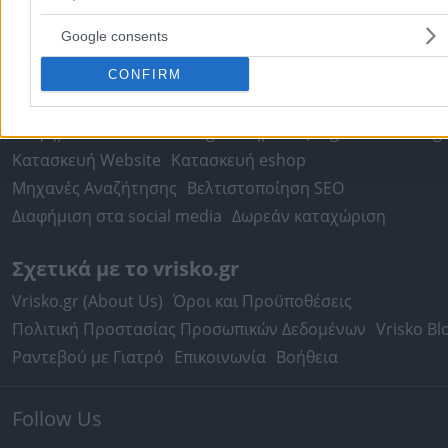
Τιμές Καυσίμων
Ταχυδρομικοί Κώδικες
Στοιχεία Α.Φ.Μ.
Google consents
Δρομολόγια Πλοίων
Θέατρο
Σινεμά
Χάρτες
CONFIRM
Υπηρεσίες Προβολής
Διαφημιστείτε στο Vrisko.gr
Υπηρεσίες Digital Marketing
Κατασκευή Website
Κατασκευή eshop
Μηχανές Αναζήτησης
Βελτιστοποίηση SEO
Διαφήμιση στα social media
Δωρεάν καταχώριση
Σχετικά με το vrisko.gr
Vrisko.gr (About Us)
Όροι και Προϋποθέσεις
Πολιτική Προστασίας Προσωπικών Δεδομένων
Vrisko Bl
Ραντεβού με Γιατρό
Επικοινωνία
Βοήθεια
Follow Us