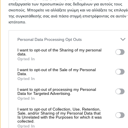
επεξεργασία των προσωπικών σας δεδομένων για αυτούς τους
σκοπούς. Μπορείτε να αλλάξετε γνώμη και να αλλάξετε τις επιλογέ
Δημοφιλείς Αναζητήσεις
της συγκατάθεσής σας ανά πάσα στιγμή επιστρέφοντας σε αυτόν 
Μετακομίσεις & Μεταφορές
Κλειδιά & Κλειδαριές
Γιατρ
ιστότοπο.
Ψυχολόγοι
Παιδικοί Σταθμοί
Οδοντίατροι
Please note that this website/app uses one or more Google servic
Συνεργεία Αυτοκινήτων
and may gather and store information including but not limited to
Personal Data Processing Opt Outs
your visit or usage behaviour. You may click to grant or deny cons
Υδραυλικοί - Υδραυλικές Εγκαταστάσεις
to Google and its third-party tags to use your data for below speci
I want to opt-out of the Sharing of my personal
data.
περισσότερα >>
purposes in below Google consent section.
Opted In
Τοπική Αναζήτηση
I want to opt-out of the Sale of my Personal
Data.
Αθήνα
Θεσσαλονίκη
Πάτρα
Λάρισα
Ηράκλειο
Ιωάννιν
Opted In
Περιστέρι
Καβάλα
Τρίπολη
Καλλιθέα
Σέρρες
Ρόδος
I want to opt-out of processing my Personal
Πειραιάς
Κέρκυρα
Χανιά
Καλαμάτα
Data for Targeted Advertising.
Opted In
περισσότερα >>
I want to opt-out of Collection, Use, Retention,
Sale, and/or Sharing of my Personal Data that
Χρήσιμα Σήμερα
Is Unrelated with the Purposes for which it was
collected.
Εφημερίες Φαρμακείων
Εφημερίες Νοσοκομείων
Opted In