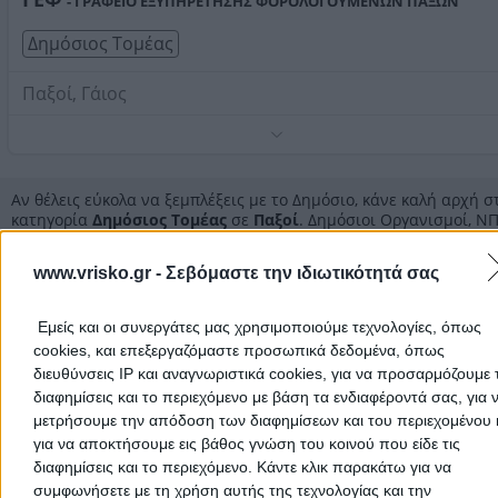
- ΓΡΑΦΕΙΟ ΕΞΥΠΗΡΕΤΗΣΗΣ ΦΟΡΟΛΟΓΟΥΜΕΝΩΝ ΠΑΞΩΝ
Δημόσιος Τομέας
Παξοί, Γάιος
Τηλέφωνο:
2662032715
Στοιχεία αναζήτησης:
Δημόσιος Τομέας , Παξοί
Αν θέλεις εύκολα να ξεμπλέξεις με το Δημόσιο, κάνε καλή αρχή σ
κατηγορία
Δημόσιος Τομέας
σε
Παξοί
. Δημόσιοι Οργανισμοί, ΝΠ
ΝΠΙΔ, Δημόσιες Επιχειρήσεις Κοινής Ωφελείας (ΔΕΚΟ): ΔΕΗ, ΟΤΕ,
ΕΥΔΑΠ, ΕΛΤΑ, ΕΡΤ, ΟΑΕΔ, ΕΟΤ, Νομαρχίες, Δήμοι και Κοινότητες, Ε
www.vrisko.gr -
Σεβόμαστε την ιδιωτικότητά σας
ΟΠΕΚΕΠΕ), εμείς έχουμε κάθε διεύθυνση και τηλέφωνο για όλους
Δημόσιους Οργανισμούς σε
Παξοί
. Για να μη χαθείς στον λαβύρ
του Δημόσιου Τομέα.
Εμείς και οι συνεργάτες μας χρησιμοποιούμε τεχνολογίες, όπως
cookies, και επεξεργαζόμαστε προσωπικά δεδομένα, όπως
διευθύνσεις IP και αναγνωριστικά cookies, για να προσαρμόζουμε τ
Δημόσιος Τομέας
διαφημίσεις και το περιεχόμενο με βάση τα ενδιαφέροντά σας, για 
μετρήσουμε την απόδοση των διαφημίσεων και του περιεχομένου 
για να αποκτήσουμε εις βάθος γνώση του κοινού που είδε τις
Αρχική
>
Νομός ΚΕΡΚΥΡΑΣ
>
Παξοί
>
Ιδρύματα - Οργανισμοί - Δη
διαφημίσεις και το περιεχόμενο. Κάντε κλικ παρακάτω για να
Υπηρεσίες
>
Δημόσιος Τομέας
συμφωνήσετε με τη χρήση αυτής της τεχνολογίας και την