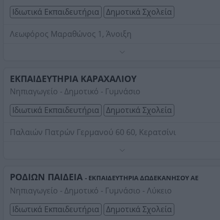
Ιδιωτικά Εκπαιδευτήρια
Δημοτικά Σχολεία
Λεωφόρος Μαραθώνος 1, Άνοιξη
Τηλέφωνο:
2106218250
Στοιχεία αναζήτησης:
Δημοτικά Σχολεία
ΕΚΠΑΙΔΕΥΤΗΡΙΑ ΚΑΡΑΧΑΛΙΟΥ
Νηπιαγωγείο - Δημοτικό - Γυμνάσιο
Ιδιωτικά Εκπαιδευτήρια
Δημοτικά Σχολεία
Παλαιών Πατρών Γερμανού 60 60, Κερατσίνι
Οικογενειακό περιβάλλον, φροντίδα, καθαριότητα, ιατρ
παρακολούθηση, καθημερινό μάθημα αγγλικών, επαφή 
Η/Υ, πολιτιστικές δραστηριότητες, γιορτές, παιδαγωγικές
ΡΟΔΙΩΝ ΠΑΙΔΕΙΑ
- ΕΚΠΑΙΔΕΥΤΗΡΙΑ ΔΩΔΕΚΑΝΗΣΟΥ ΑΕ
ψυχαγωγικές επισκέψεις, αθλητικές δραστηριότητες: min
Τηλέφωνο:
2104314294
Νηπιαγωγείο - Δημοτικό - Γυμνάσιο - Λύκειο
tennis, κολύμβηση, μουσικοκινητική αγωγή, θεατρικό
Στοιχεία αναζήτησης:
Δημοτικά Σχολεία
παιχνίδι, δραματοποίηση. Καθημερινή επικοινωνία μέσ
Ιδιωτικά Εκπαιδευτήρια
Δημοτικά Σχολεία
του « τετραδίου επικοινωνίας », συνεργασία με ψυχολόγ