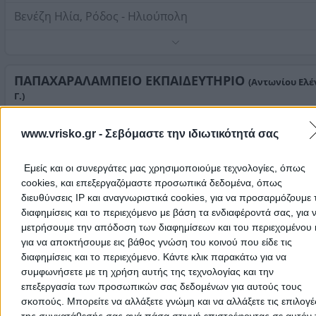
Μεταφορά των παιδιών με ιδιόκτητα σχολικά,
απογευματινή μελέτη, τμήματα πληροφορικής ( comput
Βενέζη Ηλία, Ρόδος - Ηλιούπολη
), σχολικό εργαστήριο σύνδεσης με το διαδίκτυο ( interne
εργαστήρια φυσικής, χημείας. Διδασκαλίες μέσω project
Τηλέφωνο:
2241001400
και power point, διαδραστικοί πίνακες, εξατομικευμένη
Στοιχεία αναζήτησης:
Δημοτικά Σχολεία
διδασκαλία.
ΠΑΠΑΧΑΡΑΛΑΜΠΕΙΟ ΕΚΠΑΙΔΕΥΤΗΡΙΟ
(Αντωνίου Ελέ
Γ.)
Νηπιαγωγείο - Δημοτικό - Γυμνάσιο - Λύκειο
www.vrisko.gr -
Σεβόμαστε την ιδιωτικότητά σας
Ιδιωτικά Εκπαιδευτήρια
Δημοτικά Σχολεία
Εμείς και οι συνεργάτες μας χρησιμοποιούμε τεχνολογίες, όπως
Πελοπίδα 85, Περιστέρι
cookies, και επεξεργαζόμαστε προσωπικά δεδομένα, όπως
διευθύνσεις IP και αναγνωριστικά cookies, για να προσαρμόζουμε τ
Σύγχρονες εγκαταστάσεις, κλειστό κολυμβητήριο, αθλη
διαφημίσεις και το περιεχόμενο με βάση τα ενδιαφέροντά σας, για 
κέντρο, μαθητικές κατασκηνώσεις.
μετρήσουμε την απόδοση των διαφημίσεων και του περιεχομένου 
Τηλέφωνο:
ΣΧΟΛΗ Β ΜΑΝΤΑ
2105711896
(Παπαδάτου - Μαντά Βασιλική Α.)
για να αποκτήσουμε εις βάθος γνώση του κοινού που είδε τις
Στοιχεία αναζήτησης:
Δημοτικά Σχολεία
Νηπιαγωγείο - Δημοτικό
διαφημίσεις και το περιεχόμενο. Κάντε κλικ παρακάτω για να
συμφωνήσετε με τη χρήση αυτής της τεχνολογίας και την
Ιδιωτικά Εκπαιδευτήρια
Δημοτικά Σχολεία
επεξεργασία των προσωπικών σας δεδομένων για αυτούς τους
σκοπούς. Μπορείτε να αλλάξετε γνώμη και να αλλάξετε τις επιλογέ
Αχαρνών 66, Κηφισιά