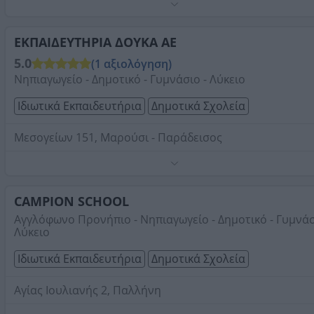
Τηλέφωνο:
2610224260
Στοιχεία αναζήτησης:
Δημοτικά Σχολεία
ΕΚΠΑΙΔΕΥΤΗΡΙΑ ΔΟΥΚΑ ΑΕ
5.0
(1 αξιολόγηση)
Νηπιαγωγείο - Δημοτικό - Γυμνάσιο - Λύκειο
Ιδιωτικά Εκπαιδευτήρια
Δημοτικά Σχολεία
Μεσογείων 151, Μαρούσι - Παράδεισος
Προ-νήπιο και Νηπιαγωγείο, Δημοτικό, Γυμνάσιο, Λύκειο,
iploma Programme International A' Levels BTEC in Art,
Design and Media Practice US Dual Diploma.
CAMPION SCHOOL
Τηλέφωνο:
2106186000
Αγγλόφωνο Προνήπιο - Νηπιαγωγείο - Δημοτικό - Γυμνάσ
Λύκειο
Στοιχεία αναζήτησης:
Δημοτικά Σχολεία
Ιδιωτικά Εκπαιδευτήρια
Δημοτικά Σχολεία
Αγίας Ιουλιανής 2, Παλλήνη