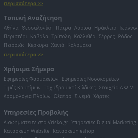
περισσότερα >>
Τοπική Αναζήτηση
Αθήνα
Θεσσαλονίκη
Πάτρα
Λάρισα
Ηράκλειο
Ιωάννιν
Περιστέρι
Καβάλα
Τρίπολη
Καλλιθέα
Σέρρες
Ρόδος
Πειραιάς
Κέρκυρα
Χανιά
Καλαμάτα
περισσότερα >>
Χρήσιμα Σήμερα
Εφημερίες Φαρμακείων
Εφημερίες Νοσοκομείων
Τιμές Καυσίμων
Ταχυδρομικοί Κώδικες
Στοιχεία Α.Φ.Μ.
Δρομολόγια Πλοίων
Θέατρο
Σινεμά
Χάρτες
Υπηρεσίες Προβολής
Διαφημιστείτε στο Vrisko.gr
Υπηρεσίες Digital Marketing
Κατασκευή Website
Κατασκευή eshop