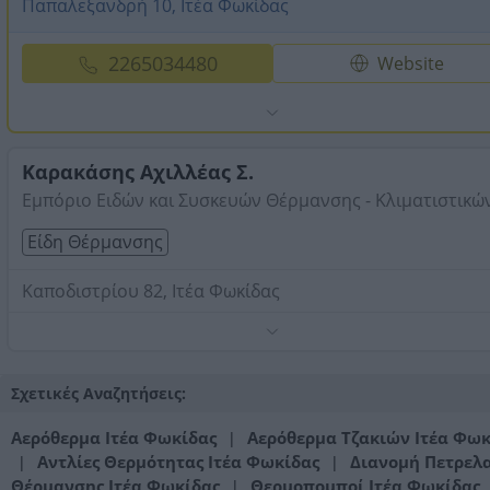
Παπαλεξανδρή 10, Ιτέα Φωκίδας
2265034480
Website
Καρακάσης Αχιλλέας Σ.
Εμπόριο Ειδών και Συσκευών Θέρμανσης - Κλιματιστικώ
Είδη Θέρμανσης
Καποδιστρίου 82, Ιτέα Φωκίδας
Τηλέφωνο:
2265034114
Στοιχεία αναζήτησης:
Είδη Θέρμανσης , Ιτέα Φωκίδας
Σχετικές Αναζητήσεις:
Αερόθερμα Ιτέα Φωκίδας
Αερόθερμα Τζακιών Ιτέα Φωκ
|
Αντλίες Θερμότητας Ιτέα Φωκίδας
Διανομή Πετρελ
|
|
Θέρμανσης Ιτέα Φωκίδας
Θερμοπομποί Ιτέα Φωκίδας
|