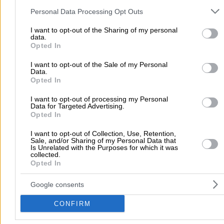
and may gather and store information including but not limited to
Personal Data Processing Opt Outs
your visit or usage behaviour. You may click to grant or deny cons
Είδη Θέρμανσης
to Google and its third-party tags to use your data for below speci
I want to opt-out of the Sharing of my personal
data.
purposes in below Google consent section.
Opted In
Αρχική
>
Νομός ΦΩΚΙΔΑΣ
>
Ιτέα Φωκίδας
>
Οικιακές Συσκευές -
I want to opt-out of the Sale of my Personal
Οικιακά Είδη
>
Είδη Θέρμανσης
Data.
Opted In
Δημοφιλείς Αναζητήσεις
I want to opt-out of processing my Personal
Data for Targeted Advertising.
Μετακομίσεις & Μεταφορές
Κλειδιά & Κλειδαριές
Γιατρ
Opted In
Ψυχολόγοι
Παιδικοί Σταθμοί
Οδοντίατροι
I want to opt-out of Collection, Use, Retention,
Sale, and/or Sharing of my Personal Data that
Συνεργεία Αυτοκινήτων
Is Unrelated with the Purposes for which it was
collected.
Υδραυλικοί - Υδραυλικές Εγκαταστάσεις
Opted In
περισσότερα >>
Google consents
Τοπική Αναζήτηση
CONFIRM
Αθήνα
Θεσσαλονίκη
Πάτρα
Λάρισα
Ηράκλειο
Ιωάννιν