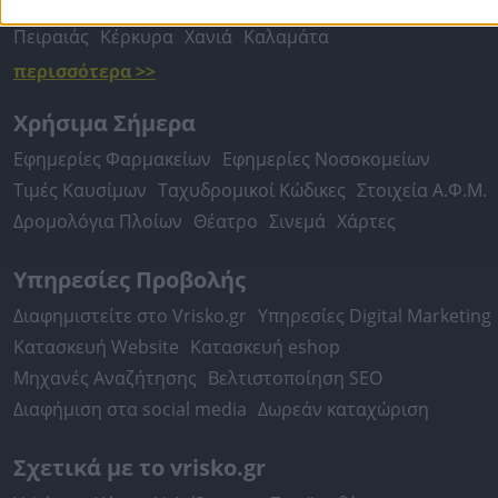
Περιστέρι
Καβάλα
Τρίπολη
Καλλιθέα
Σέρρες
Ρόδος
Πειραιάς
Κέρκυρα
Χανιά
Καλαμάτα
περισσότερα >>
Χρήσιμα Σήμερα
Εφημερίες Φαρμακείων
Εφημερίες Νοσοκομείων
Τιμές Καυσίμων
Ταχυδρομικοί Κώδικες
Στοιχεία Α.Φ.Μ.
Δρομολόγια Πλοίων
Θέατρο
Σινεμά
Χάρτες
Υπηρεσίες Προβολής
Διαφημιστείτε στο Vrisko.gr
Υπηρεσίες Digital Marketing
Κατασκευή Website
Κατασκευή eshop
Μηχανές Αναζήτησης
Βελτιστοποίηση SEO
Διαφήμιση στα social media
Δωρεάν καταχώριση
Σχετικά με το vrisko.gr