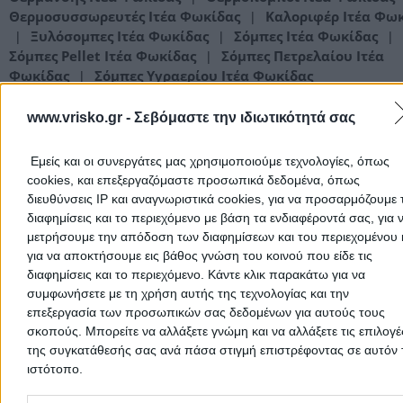
Θερμοσυσσωρευτές Ιτέα Φωκίδας
Καλοριφέρ Ιτέα Φω
|
Ξυλόσομπες Ιτέα Φωκίδας
Σόμπες Ιτέα Φωκίδας
|
|
|
Σόμπες Pellet Ιτέα Φωκίδας
Σόμπες Πετρελαίου Ιτέα
|
Φωκίδας
Σόμπες Υγραερίου Ιτέα Φωκίδας
|
Ψάχνεις για είδη θέρμανσης σε
Ιτέα Φωκίδας
; Στην ενότητα
Εί
www.vrisko.gr -
Σεβόμαστε την ιδιωτικότητά σας
Θέρμανσης
θα βρεις όλους τους εμπόρους, εισαγωγείς και τις
αντιπροσωπείες ειδών θέρμανσης για οικιακούς και επαγγελματι
χώρους.
Εμείς και οι συνεργάτες μας χρησιμοποιούμε τεχνολογίες, όπως
Ενδιαφέρεσαι για συσκευές θέρμανσης άμεσης απόδοσης
cookies, και επεξεργαζόμαστε προσωπικά δεδομένα, όπως
(θερμοπομποί, σόμπες υγραερίου, πέλλετ, ξύλου ή ξυλόσομπες,
διευθύνσεις IP και αναγνωριστικά cookies, για να προσαρμόζουμε τ
σώματα πάνελ, αερόθερμα, convector, ηλεκτρικά καλοριφέρ,
διαφημίσεις και το περιεχόμενο με βάση τα ενδιαφέροντά σας, για 
θερμοσυσσωρευτές); Μήπως αναζητάς κατάστημα για αγορά
μετρήσουμε την απόδοση των διαφημίσεων και του περιεχομένου 
θερμάστρας, σόμπας αλογόνου, θερμαντικού σώματος ή ενεργει
τζάκι;
για να αποκτήσουμε εις βάθος γνώση του κοινού που είδε τις
Εδώ θα βρεις όλες τις επιχειρήσεις και τα καταστήματα που
διαφημίσεις και το περιεχόμενο. Κάντε κλικ παρακάτω για να
εμπορεύονται είδη θέρμανσης σε
Ιτέα Φωκίδας
για να επιλέξει
συμφωνήσετε με τη χρήση αυτής της τεχνολογίας και την
που θα καλύψει τις ανάγκες σου.
επεξεργασία των προσωπικών σας δεδομένων για αυτούς τους
Η επαγγελματική εμπειρία, ο εξοπλισμός, το απόθεμα, η συνέπει
σκοπούς. Μπορείτε να αλλάξετε γνώμη και να αλλάξετε τις επιλογέ
στους χρόνους παράδοσης και η γρήγορη εξυπηρέτηση, είναι κά
της συγκατάθεσής σας ανά πάσα στιγμή επιστρέφοντας σε αυτόν 
από τα βασικά κριτήρια για την επιλογή του κατάλληλου για σέν
ιστότοπο.
Είδη Θέρμανσης Φωκίδας
Please note that this website/app uses one or more Google servic