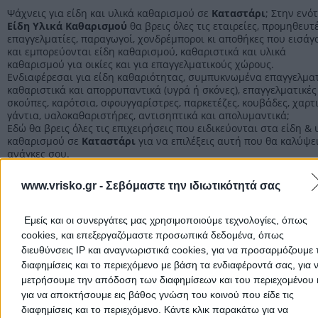
Ψάχνεις για είδη και υλικά καθαρισμού σε
Καταστάρι
; Στην ενό
Είδη Υλικά Καθαρισμού
θα βρεις όλες τις εταιρείες, προμηθευτέ
επαγγελματίες, παραγωγοί, χονδρέμποροι κι αποθήκες που εισάγ
και εμπορεύονται είδη καθαρισμού, καθαριστικά και υλικά
καθαρισμού για οικίες και για επαγγελματικούς χώρους.
Ενδιαφέρεσαι για είδη καθαριότητας, συμπυκνωμένα επαγγελμα
καθαριστικά και απορρυπαντικά (υγρά ή σκόνες), επαγγελματικές
σκούπες, καρότσια, σφουγγαρίστρες, παρκετέζες, κουβάδες, χαρτι
γάντια, υαλοκαθαριστήρες, αντισηπτικά και απολυμαντικά;
Εδώ θα βρεις όλες τις επιχειρήσεις που ειδικεύονται στα είδη & 
καθαρισμού σε
Καταστάρι
για να επιλέξεις αυτή που θα καλύψει
ανάγκες σου.
Η επαγγελματική εμπειρία, το απόθεμα και η γρήγορη εξυπηρέτη
είναι κάποια από τα βασικά κριτήρια για την επιλογή της κατάλ
www.vrisko.gr -
Σεβόμαστε την ιδιωτικότητά σας
για σένα.
Εμείς και οι συνεργάτες μας χρησιμοποιούμε τεχνολογίες, όπως
Είδη Υλικά Καθαρισμού Ζακύνθου
cookies, και επεξεργαζόμαστε προσωπικά δεδομένα, όπως
διευθύνσεις IP και αναγνωριστικά cookies, για να προσαρμόζουμε τ
Είδη Υλικά Καθαρισμού
διαφημίσεις και το περιεχόμενο με βάση τα ενδιαφέροντά σας, για 
μετρήσουμε την απόδοση των διαφημίσεων και του περιεχομένου 
για να αποκτήσουμε εις βάθος γνώση του κοινού που είδε τις
Αρχική
διαφημίσεις και το περιεχόμενο. Κάντε κλικ παρακάτω για να
>
Νομός ΖΑΚΥΝΘΟΥ
>
Καταστάρι
>
Υπηρεσίες και Είδη