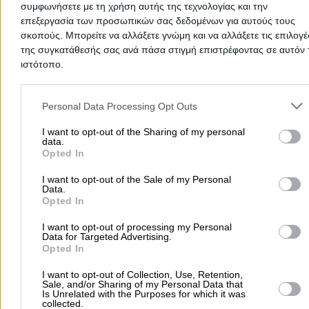
συμφωνήσετε με τη χρήση αυτής της τεχνολογίας και την
Καθαρισμού
>
Είδη & Υλικά Καθαρισμού
επεξεργασία των προσωπικών σας δεδομένων για αυτούς τους
σκοπούς. Μπορείτε να αλλάξετε γνώμη και να αλλάξετε τις επιλογέ
Δημοφιλείς Αναζητήσεις
της συγκατάθεσής σας ανά πάσα στιγμή επιστρέφοντας σε αυτόν 
ιστότοπο.
Μετακομίσεις & Μεταφορές
Κλειδιά & Κλειδαριές
Γιατρ
Please note that this website/app uses one or more Google servic
Ψυχολόγοι
Παιδικοί Σταθμοί
Οδοντίατροι
and may gather and store information including but not limited to
Personal Data Processing Opt Outs
Συνεργεία Αυτοκινήτων
your visit or usage behaviour. You may click to grant or deny cons
Υδραυλικοί - Υδραυλικές Εγκαταστάσεις
to Google and its third-party tags to use your data for below speci
I want to opt-out of the Sharing of my personal
data.
purposes in below Google consent section.
περισσότερα >>
Opted In
I want to opt-out of the Sale of my Personal
Τοπική Αναζήτηση
Data.
Opted In
Αθήνα
Θεσσαλονίκη
Πάτρα
Λάρισα
Ηράκλειο
Ιωάννιν
Περιστέρι
Καβάλα
Τρίπολη
Καλλιθέα
Σέρρες
Ρόδος
I want to opt-out of processing my Personal
Data for Targeted Advertising.
Πειραιάς
Κέρκυρα
Χανιά
Καλαμάτα
Opted In
περισσότερα >>
I want to opt-out of Collection, Use, Retention,
Sale, and/or Sharing of my Personal Data that
Is Unrelated with the Purposes for which it was
Χρήσιμα Σήμερα
collected.