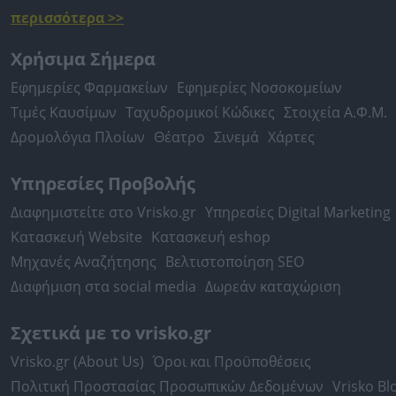
περισσότερα >>
Χρήσιμα Σήμερα
Εφημερίες Φαρμακείων
Εφημερίες Νοσοκομείων
Τιμές Καυσίμων
Ταχυδρομικοί Κώδικες
Στοιχεία Α.Φ.Μ.
Δρομολόγια Πλοίων
Θέατρο
Σινεμά
Χάρτες
Υπηρεσίες Προβολής
Διαφημιστείτε στο Vrisko.gr
Υπηρεσίες Digital Marketing
Κατασκευή Website
Κατασκευή eshop
Μηχανές Αναζήτησης
Βελτιστοποίηση SEO
Διαφήμιση στα social media
Δωρεάν καταχώριση
Σχετικά με το vrisko.gr
Vrisko.gr (About Us)
Όροι και Προϋποθέσεις
Πολιτική Προστασίας Προσωπικών Δεδομένων
Vrisko Bl