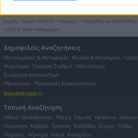
Είδη Υλικά Καθαρισμού
Αρχική
>
Νομός ΑΤΤΙΚΗΣ
>
Πειραιάς
>
Υπηρεσίες και Είδη Καθαρ
>
Είδη & Υλικά Καθαρισμού
Δημοφιλείς Αναζητήσεις
Μετακομίσεις & Μεταφορές
Κλειδιά & Κλειδαριές
Γιατρ
Ψυχολόγοι
Παιδικοί Σταθμοί
Οδοντίατροι
Συνεργεία Αυτοκινήτων
Υδραυλικοί - Υδραυλικές Εγκαταστάσεις
περισσότερα >>
Τοπική Αναζήτηση
Αθήνα
Θεσσαλονίκη
Πάτρα
Λάρισα
Ηράκλειο
Ιωάννιν
Περιστέρι
Καβάλα
Τρίπολη
Καλλιθέα
Σέρρες
Ρόδος
Πειραιάς
Κέρκυρα
Χανιά
Καλαμάτα