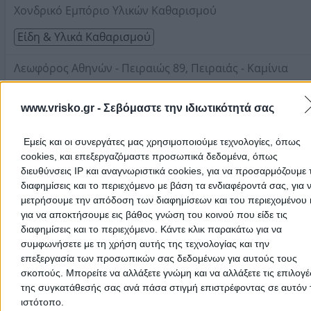
Χονδρικό Εμπόριο Υλικών Καθαρισμού
Είδη & Υλικά Καθαρισμού
Λεωφόρος Αθηνών - Πειραιώς 89, Πειραιάς - Καμίνια
Colgate - Palmolive - Sanex
www.vrisko.gr -
Σεβόμαστε την ιδιωτικότητά σας
Τηλέφωνο:
2104831900
COMBI CLEAN
(Παναγοπούλου Χριστίνα Γ.)
Στοιχεία αναζήτησης:
Είδη Υλικά Καθαρισμού , Πειραι
Εμείς και οι συνεργάτες μας χρησιμοποιούμε τεχνολογίες, όπως
cookies, και επεξεργαζόμαστε προσωπικά δεδομένα, όπως
Είδη & Υλικά Καθαρισμού
διευθύνσεις IP και αναγνωριστικά cookies, για να προσαρμόζουμε τ
διαφημίσεις και το περιεχόμενο με βάση τα ενδιαφέροντά σας, για 
Τρικούπη Χαριλάου 17, Πειραιάς
μετρήσουμε την απόδοση των διαφημίσεων και του περιεχομένου 
για να αποκτήσουμε εις βάθος γνώση του κοινού που είδε τις
Τηλέφωνο:
2104180251
διαφημίσεις και το περιεχόμενο. Κάντε κλικ παρακάτω για να
Στοιχεία αναζήτησης:
Είδη Υλικά Καθαρισμού , Πειραι
συμφωνήσετε με τη χρήση αυτής της τεχνολογίας και την
ΚΑΘΑΡΟΔΥΝΑΜΙΚΗ
(Παπασταμάτης Δημήτριος Ι.)
επεξεργασία των προσωπικών σας δεδομένων για αυτούς τους
σκοπούς. Μπορείτε να αλλάξετε γνώμη και να αλλάξετε τις επιλογέ
Είδη & Υλικά Καθαρισμού
της συγκατάθεσής σας ανά πάσα στιγμή επιστρέφοντας σε αυτόν 
ιστότοπο.