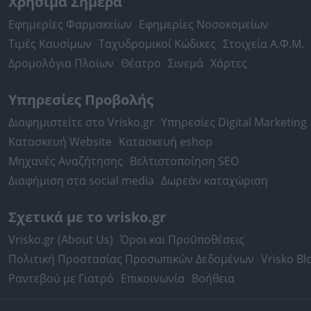
Χρήσιμα Σήμερα
Εφημερίες Φαρμακείων
Εφημερίες Νοσοκομείων
Τιμές Καυσίμων
Ταχυδρομικοί Κώδικες
Στοιχεία Α.Φ.Μ.
Δρομολόγια Πλοίων
Θέατρο
Σινεμά
Χάρτες
Υπηρεσίες Προβολής
Διαφημιστείτε στο Vrisko.gr
Υπηρεσίες Digital Marketing
Κατασκευή Website
Κατασκευή eshop
Μηχανές Αναζήτησης
Βελτιστοποίηση SEO
Διαφήμιση στα social media
Δωρεάν καταχώριση
Σχετικά με το vrisko.gr
Vrisko.gr (About Us)
Όροι και Προϋποθέσεις
Πολιτική Προστασίας Προσωπικών Δεδομένων
Vrisko Bl
Ραντεβού με Γιατρό
Επικοινωνία
Βοήθεια