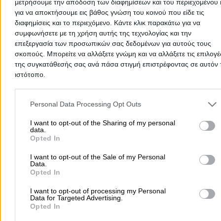
μετρήσουμε την απόδοση των διαφημίσεων και του περιεχομένου 
για να αποκτήσουμε εις βάθος γνώση του κοινού που είδε τις
διαφημίσεις και το περιεχόμενο. Κάντε κλικ παρακάτω για να
συμφωνήσετε με τη χρήση αυτής της τεχνολογίας και την
επεξεργασία των προσωπικών σας δεδομένων για αυτούς τους
Ψάχνεις για εκκένωση βόθρου σε
Λάρισα
; Στην ενότητα
Εκκενώ
Βόθρων
θα βρεις όλες τις επιχειρήσεις και τους επαγγελματίες 
σκοπούς. Μπορείτε να αλλάξετε γνώμη και να αλλάξετε τις επιλογέ
εξειδικεύονται στις εκκενώσεις βόθρων και τις αποφράξεις φρεα
της συγκατάθεσής σας ανά πάσα στιγμή επιστρέφοντας σε αυτόν 
και αποχετεύσεων, σε κάθε βάθος και μήκος.
ιστότοπο.
Έχεις πρόβλημα με το βόθρο σου; Χρειάζεσαι κατασκευή νέου βό
άντληση υδάτων, μεταφορά λυμάτων και βιομηχανικών αποβλήτ
Please note that this website/app uses one or more Google servic
συντήρηση βόθρου ή έλεγχο των σωληνώσεων με κάμερα;
and may gather and store information including but not limited to
Personal Data Processing Opt Outs
Εδώ θα βρεις όλους τους επαγγελματίες που αναλαμβάνουν
your visit or usage behaviour. You may click to grant or deny cons
Εκκενώσεις Βόθρων
σε
Λάρισα
για να επιλέξεις τον κατάλληλο!
to Google and its third-party tags to use your data for below speci
I want to opt-out of the Sharing of my personal
Μπορείς να επικοινωνήσεις μαζί του ή να επισκεφθείς το κατάσ
data.
purposes in below Google consent section.
του για να συζητήσετε μαζί για τις ανάγκες σου και να καθορίσε
Opted In
χρόνο και το κόστος των εργασιών.
I want to opt-out of the Sale of my Personal
Data.
Εκκενώσεις Βόθρων Λάρισας
Opted In
Εκκενώσεις Βόθρων
I want to opt-out of processing my Personal
Data for Targeted Advertising.
Opted In