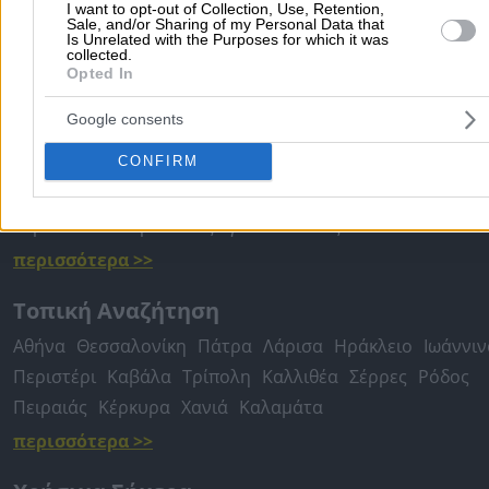
Αρχική
>
Νομός ΛΑΡΙΣΑΣ
>
Λάρισα
>
Οικιακές Εγκαταστάσεις
>
I want to opt-out of Collection, Use, Retention,
Sale, and/or Sharing of my Personal Data that
Εκκενώσεις Βόθρων
Is Unrelated with the Purposes for which it was
collected.
Opted In
Δημοφιλείς Αναζητήσεις
Google consents
Μετακομίσεις & Μεταφορές
Κλειδιά & Κλειδαριές
Γιατρ
Ψυχολόγοι
Παιδικοί Σταθμοί
CONFIRM
Οδοντίατροι
Συνεργεία Αυτοκινήτων
Υδραυλικοί - Υδραυλικές Εγκαταστάσεις
περισσότερα >>
Τοπική Αναζήτηση
Αθήνα
Θεσσαλονίκη
Πάτρα
Λάρισα
Ηράκλειο
Ιωάννιν
Περιστέρι
Καβάλα
Τρίπολη
Καλλιθέα
Σέρρες
Ρόδος
Πειραιάς
Κέρκυρα
Χανιά
Καλαμάτα
περισσότερα >>