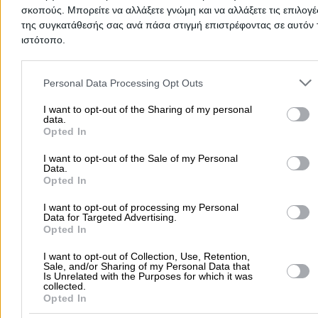
Αν αναζητάς κάποιον Ιερό Ναό - από Ιερά Μητρόπολη μέχρι
σκοπούς. Μπορείτε να αλλάξετε γνώμη και να αλλάξετε τις επιλογέ
παρεκκλήσι, κι από ενοριακή εκκλησία μέχρι ξωκλήσι - τότε
της συγκατάθεσής σας ανά πάσα στιγμή επιστρέφοντας σε αυτόν 
καλωσόρισες στην κατηγορία εκκλησίες, ιεροί ναοί, μονές και
ιστότοπο.
μοναστήρια σε
Κίσσαμος
. Στο ευρετήριό μας έχουμε συμπεριλά
κάθε ιερά μονή, μετόχι, ενορία και μοναστήρι. Επιπλέον,
Please note that this website/app uses one or more Google servic
συμπεριλάβαμε όλους τους ορθόδοξους και καθολικούς ιερούς να
and may gather and store information including but not limited to
Personal Data Processing Opt Outs
μονές και εκκλησίες σε
Κίσσαμος
.
your visit or usage behaviour. You may click to grant or deny cons
to Google and its third-party tags to use your data for below speci
I want to opt-out of the Sharing of my personal
data.
Εκκλησίες Μονές Χανίων
purposes in below Google consent section.
Opted In
Εκκλησίες Μονές
I want to opt-out of the Sale of my Personal
Data.
Opted In
Αρχική
>
Νομός ΧΑΝΙΩΝ
>
Κίσσαμος
>
Εκκλησίες - Ναοί - Κοιμητ
I want to opt-out of processing my Personal
Data for Targeted Advertising.
Εκκλησίες - Μονές
Opted In
I want to opt-out of Collection, Use, Retention,
Δημοφιλείς Αναζητήσεις
Sale, and/or Sharing of my Personal Data that
Is Unrelated with the Purposes for which it was
Μετακομίσεις & Μεταφορές
Κλειδιά & Κλειδαριές
Γιατρ
collected.
Opted In
Ψυχολόγοι
Παιδικοί Σταθμοί
Οδοντίατροι