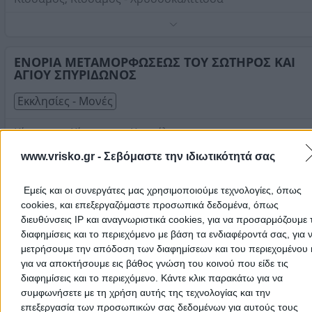
Τηλέφωνο:
2822061261
Στοιχεία αναζήτησης:
Εκκλησίες Μονές , Κίσσαμος
ΕΝΟΡΙΑ ΜΕΤΑΜΟΡΦΩΣΕΩΣ ΤΟΥ ΣΩΤΗΡΟΣ ΚΑΙ
ΑΓΙΟΥ ΣΠΥΡΙΔΩΝΟΣ
Εκκλησίες - Μονές
Κίσσαμος, Κίσσαμος - Καστέλι
www.vrisko.gr -
Σεβόμαστε την ιδιωτικότητά σας
Τηλέφωνο:
2822022107
Στοιχεία αναζήτησης:
Εκκλησίες Μονές , Κίσσαμος
Εμείς και οι συνεργάτες μας χρησιμοποιούμε τεχνολογίες, όπως
ΙΕΡΟΣ ΝΑΟΣ ΑΓΙΟΥ ΑΝΤΩΝΙΟΥ
cookies, και επεξεργαζόμαστε προσωπικά δεδομένα, όπως
διευθύνσεις IP και αναγνωριστικά cookies, για να προσαρμόζουμε τ
Εκκλησίες - Μονές
διαφημίσεις και το περιεχόμενο με βάση τα ενδιαφέροντά σας, για 
μετρήσουμε την απόδοση των διαφημίσεων και του περιεχομένου 
Κίσσαμος, Κίσσαμος
για να αποκτήσουμε εις βάθος γνώση του κοινού που είδε τις
διαφημίσεις και το περιεχόμενο. Κάντε κλικ παρακάτω για να
Τηλέφωνο:
2822041678
συμφωνήσετε με τη χρήση αυτής της τεχνολογίας και την
Στοιχεία αναζήτησης:
Εκκλησίες Μονές , Κίσσαμος
επεξεργασία των προσωπικών σας δεδομένων για αυτούς τους