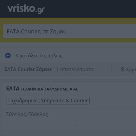
ΤΚ για όλες τις πόλεις
ΕΛΤΑ Courier Σάμου
:
11 αποτελέσματα
Χάρ
ΕΛΤΑ
- ΕΛΛΗΝΙΚΑ ΤΑΧΥΔΡΟΜΕΙΑ ΑΕ
Ταχυδρομικές Υπηρεσίες & Courier
Εύδηλος, Εύδηλος
Τηλέφωνο:
2275031225
Στοιχεία αναζήτησης:
ΕΛΤΑ Courier , Σάμου