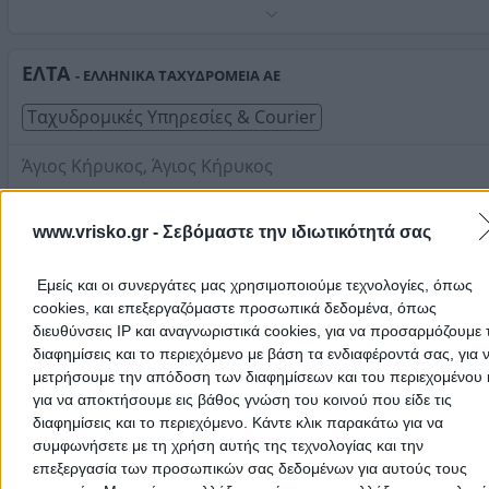
Τηλέφωνο:
2273035444
Στοιχεία αναζήτησης:
ΕΛΤΑ Courier , Σάμου
ΕΛΤΑ
- ΕΛΛΗΝΙΚΑ ΤΑΧΥΔΡΟΜΕΙΑ ΑΕ
Ταχυδρομικές Υπηρεσίες & Courier
Άγιος Κήρυκος, Άγιος Κήρυκος
Τηλέφωνο:
2275022413
www.vrisko.gr -
Σεβόμαστε την ιδιωτικότητά σας
Στοιχεία αναζήτησης:
ΕΛΤΑ Courier , Σάμου
ΕΛΤΑ
- ΕΛΛΗΝΙΚΑ ΤΑΧΥΔΡΟΜΕΙΑ ΑΕ
Εμείς και οι συνεργάτες μας χρησιμοποιούμε τεχνολογίες, όπως
Ταχυδρομικές Υπηρεσίες & Courier
cookies, και επεξεργαζόμαστε προσωπικά δεδομένα, όπως
διευθύνσεις IP και αναγνωριστικά cookies, για να προσαρμόζουμε τ
διαφημίσεις και το περιεχόμενο με βάση τα ενδιαφέροντά σας, για 
Κεντρική Πλατεία, Ράχες
μετρήσουμε την απόδοση των διαφημίσεων και του περιεχομένου 
Τηλέφωνο:
2275041229
για να αποκτήσουμε εις βάθος γνώση του κοινού που είδε τις
διαφημίσεις και το περιεχόμενο. Κάντε κλικ παρακάτω για να
Στοιχεία αναζήτησης:
ΕΛΤΑ Courier , Σάμου
συμφωνήσετε με τη χρήση αυτής της τεχνολογίας και την
ΕΛΤΑ COURIER
επεξεργασία των προσωπικών σας δεδομένων για αυτούς τους