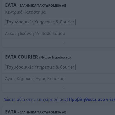
ΕΛΤΑ
- ΕΛΛΗΝΙΚΑ ΤΑΧΥΔΡΟΜΕΙΑ ΑΕ
Κεντρικό Κατάστημα
Ταχυδρομικές Υπηρεσίες & Courier
Λεκάτη Ιωάννη 19, Βαθύ Σάμου
Τηλέφωνο:
2273028820
Στοιχεία αναζήτησης:
ΕΛΤΑ Courier , Σάμου
ΕΛΤΑ COURIER
(Νιαπά Νικολέττα)
Ταχυδρομικές Υπηρεσίες & Courier
Άγιος Κήρυκος, Άγιος Κήρυκος
Τηλέφωνο:
2275023315
Στοιχεία αναζήτησης:
ΕΛΤΑ Courier , Σάμου
Δώστε αξία στην επιχείρησή σας!
Προβληθείτε στο
vris
ΕΛΤΑ
- ΕΛΛΗΝΙΚΑ ΤΑΧΥΔΡΟΜΕΙΑ ΑΕ