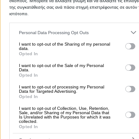
σκοπούς. Μπορείτε να αλλάξετε γνώμη και να αλλάξετε τις επιλογέ
Ταχυδρομικές Υπηρεσίες & Courier
της συγκατάθεσής σας ανά πάσα στιγμή επιστρέφοντας σε αυτόν 
ιστότοπο.
Πυθαγόρα 3, Καρλόβασι
Please note that this website/app uses one or more Google servic
Τηλέφωνο:
2273034244
and may gather and store information including but not limited to
Personal Data Processing Opt Outs
Στοιχεία αναζήτησης:
ΕΛΤΑ Courier , Σάμου
your visit or usage behaviour. You may click to grant or deny cons
Ρήγα Βασιλεία Λ.
to Google and its third-party tags to use your data for below speci
I want to opt-out of the Sharing of my personal
data.
purposes in below Google consent section.
Πρακτορείο ΕΛΤΑ
Opted In
Ταχυδρομικές Υπηρεσίες & Courier
I want to opt-out of the Sale of my Personal
Data.
Opted In
Πλάτανος, Καρλόβασι
I want to opt-out of processing my Personal
Τηλέφωνο:
2273039215
Data for Targeted Advertising.
Opted In
Στοιχεία αναζήτησης:
ΕΛΤΑ Courier , Σάμου
Κούβαρης Κωνσταντίνος Ι.
I want to opt-out of Collection, Use, Retention,
Sale, and/or Sharing of my Personal Data that
Πρακτορείο ΕΛΤΑ
Is Unrelated with the Purposes for which it was
collected.
Ταχυδρομικές Υπηρεσίες & Courier
Opted In