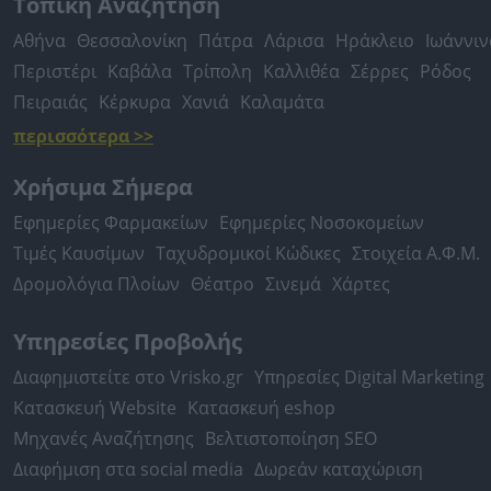
Τοπική Αναζήτηση
Αθήνα
Θεσσαλονίκη
Πάτρα
Λάρισα
Ηράκλειο
Ιωάννιν
Περιστέρι
Καβάλα
Τρίπολη
Καλλιθέα
Σέρρες
Ρόδος
Πειραιάς
Κέρκυρα
Χανιά
Καλαμάτα
περισσότερα >>
Χρήσιμα Σήμερα
Εφημερίες Φαρμακείων
Εφημερίες Νοσοκομείων
Τιμές Καυσίμων
Ταχυδρομικοί Κώδικες
Στοιχεία Α.Φ.Μ.
Δρομολόγια Πλοίων
Θέατρο
Σινεμά
Χάρτες
Υπηρεσίες Προβολής
Διαφημιστείτε στο Vrisko.gr
Υπηρεσίες Digital Marketing
Κατασκευή Website
Κατασκευή eshop
Μηχανές Αναζήτησης
Βελτιστοποίηση SEO
Διαφήμιση στα social media
Δωρεάν καταχώριση