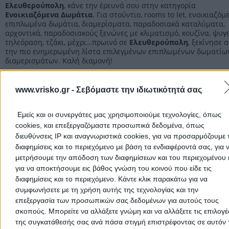
Ελευθερούπολη
, κάνε την έρευνά σου στην κατηγορία
Ενοικιαζόμενα Δωμάτια
. Για στούντιο, rooms to let, ενοικιαζόμ
επιπλωμένα δωμάτια, διαμερίσματα, παραδοσιακά καταλύματα,
αρχοντικά, παραδοσιακούς ξενώνες με κλιματισμό, κουζίνα, ψυγε
τηλεόραση, τζάκι, μέχρι…πρωινό σε
Ελευθερούπολη
, ξεκίνησε 
την πιο ενημερωμένη λίστα επιλεγμένων επιπλωμένων δωματίων
διαμερισμάτων. Καλή διαμονή!
Ενοικιαζόμενα Δωμάτια Καβάλας
www.vrisko.gr -
Σεβόμαστε την ιδιωτικότητά σας
Ενοικιαζόμενα Δωμάτια
Εμείς και οι συνεργάτες μας χρησιμοποιούμε τεχνολογίες, όπως
cookies, και επεξεργαζόμαστε προσωπικά δεδομένα, όπως
διευθύνσεις IP και αναγνωριστικά cookies, για να προσαρμόζουμε τ
Αρχική
>
Νομός ΚΑΒΑΛΑΣ
>
Ελευθερούπολη
>
Διαμονή
>
Ενοικια
διαφημίσεις και το περιεχόμενο με βάση τα ενδιαφέροντά σας, για 
μετρήσουμε την απόδοση των διαφημίσεων και του περιεχομένου 
Δωμάτια
για να αποκτήσουμε εις βάθος γνώση του κοινού που είδε τις
διαφημίσεις και το περιεχόμενο. Κάντε κλικ παρακάτω για να
Δημοφιλείς Αναζητήσεις
συμφωνήσετε με τη χρήση αυτής της τεχνολογίας και την
επεξεργασία των προσωπικών σας δεδομένων για αυτούς τους
Μετακομίσεις & Μεταφορές
Κλειδιά & Κλειδαριές
Γιατρ
σκοπούς. Μπορείτε να αλλάξετε γνώμη και να αλλάξετε τις επιλογέ
Ψυχολόγοι
Παιδικοί Σταθμοί
Οδοντίατροι
της συγκατάθεσής σας ανά πάσα στιγμή επιστρέφοντας σε αυτόν 