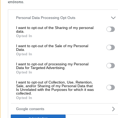
Συνεργεία Αυτοκινήτων
ιστότοπο.
Υδραυλικοί - Υδραυλικές Εγκαταστάσεις
Please note that this website/app uses one or more Google servic
and may gather and store information including but not limited to
περισσότερα >>
Personal Data Processing Opt Outs
your visit or usage behaviour. You may click to grant or deny cons
to Google and its third-party tags to use your data for below speci
I want to opt-out of the Sharing of my personal
Τοπική Αναζήτηση
data.
purposes in below Google consent section.
Opted In
Αθήνα
Θεσσαλονίκη
Πάτρα
Λάρισα
Ηράκλειο
Ιωάννιν
Περιστέρι
Καβάλα
Τρίπολη
Καλλιθέα
Σέρρες
Ρόδος
I want to opt-out of the Sale of my Personal
Data.
Πειραιάς
Κέρκυρα
Χανιά
Καλαμάτα
Opted In
περισσότερα >>
I want to opt-out of processing my Personal
Data for Targeted Advertising.
Opted In
Χρήσιμα Σήμερα
Εφημερίες Φαρμακείων
Εφημερίες Νοσοκομείων
I want to opt-out of Collection, Use, Retention,
Sale, and/or Sharing of my Personal Data that
Τιμές Καυσίμων
Ταχυδρομικοί Κώδικες
Στοιχεία Α.Φ.Μ.
Is Unrelated with the Purposes for which it was
collected.
Δρομολόγια Πλοίων
Θέατρο
Σινεμά
Χάρτες
Opted In
Google consents
Υπηρεσίες Προβολής