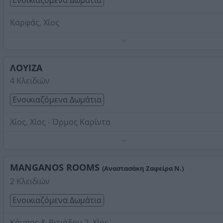
Ενοικιαζόμενα Δωμάτια
Καρφάς, Χίος
Τηλέφωνο:
2271033471
Στοιχεία αναζήτησης:
Ενοικιαζόμενα Δωμάτια , Χίου
ΛΟΥΙΖΑ
4 Κλειδιών
Ενοικιαζόμενα Δωμάτια
Χίος, Χίος - Όρμος Καρίντα
Τηλέφωνο:
2271042476
Στοιχεία αναζήτησης:
Ενοικιαζόμενα Δωμάτια , Χίου
MANGANOS ROOMS
(Αναστασάκη Ζαφείρα Ν.)
2 Κλειδιών
Ενοικιαζόμενα Δωμάτια
Κάμπος & Βιτιάδου 2, Χίος