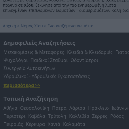
πρωινό σε
Χίου
, ξεκίνησε από την πιο ενημερωμένη λίστα
επιλεγμένων επιπλωμένων δωματίων - διαμερισμάτων. Καλή δια
Αρχική
>
Νομός Χίου
>
Ενοικιαζόμενα Δωμάτια
Δημοφιλείς Αναζητήσεις
Μετακομίσεις & Μεταφορές
Κλειδιά & Κλειδαριές
Γιατρ
Ψυχολόγοι
Παιδικοί Σταθμοί
Οδοντίατροι
Συνεργεία Αυτοκινήτων
Υδραυλικοί - Υδραυλικές Εγκαταστάσεις
περισσότερα >>
Τοπική Αναζήτηση
Αθήνα
Θεσσαλονίκη
Πάτρα
Λάρισα
Ηράκλειο
Ιωάννιν
Περιστέρι
Καβάλα
Τρίπολη
Καλλιθέα
Σέρρες
Ρόδος
Πειραιάς
Κέρκυρα
Χανιά
Καλαμάτα