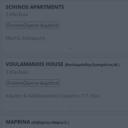
Τηλέφωνο:
6980022360
SCHINOS APARTMENTS
Στοιχεία αναζήτησης:
Ενοικιαζόμενα Δωμάτια , Χίου
2 Κλειδιών
Ενοικιαζόμενα Δωμάτια
Μεστά, Καλαμωτή
Άνετη και φιλόξενη διαμονή στα ενοικιαζόμενα
παραδοσιακά μας διαμερίσματα και δωμάτια.
Τηλέφωνο:
VOULAMANDIS HOUSE
6973464595
(Βουλαμάνδης Ευστράτιος Μ.)
Στοιχεία αναζήτησης:
Ενοικιαζόμενα Δωμάτια , Χίου
3 Κλειδιών
Ενοικιαζόμενα Δωμάτια
Κάμπος & Καλβοκορέση Γεωργίου 117, Χίος
Τηλέφωνο:
2271031733
Στοιχεία αναζήτησης:
Ενοικιαζόμενα Δωμάτια , Χίου
ΜΑΡΒΙΝΑ
(Αλβέρτου Μαρία Σ.)