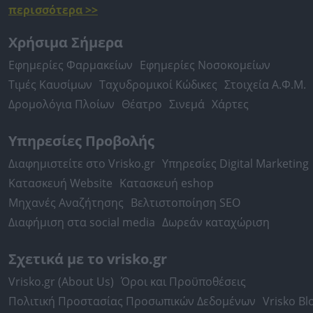
περισσότερα >>
Χρήσιμα Σήμερα
Εφημερίες Φαρμακείων
Εφημερίες Νοσοκομείων
Τιμές Καυσίμων
Ταχυδρομικοί Κώδικες
Στοιχεία Α.Φ.Μ.
Δρομολόγια Πλοίων
Θέατρο
Σινεμά
Χάρτες
Υπηρεσίες Προβολής
Διαφημιστείτε στο Vrisko.gr
Υπηρεσίες Digital Marketing
Κατασκευή Website
Κατασκευή eshop
Μηχανές Αναζήτησης
Βελτιστοποίηση SEO
Διαφήμιση στα social media
Δωρεάν καταχώριση
Σχετικά με το vrisko.gr
Vrisko.gr (About Us)
Όροι και Προϋποθέσεις
Πολιτική Προστασίας Προσωπικών Δεδομένων
Vrisko Bl