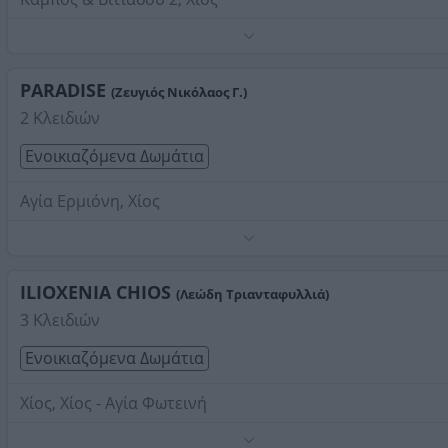
Τηλέφωνο:
2271032539
Στοιχεία αναζήτησης:
Ενοικιαζόμενα Δωμάτια , Χίου
PARADISE
(Ζευγιός Νικόλαος Γ.)
2 Κλειδιών
Ενοικιαζόμενα Δωμάτια
Αγία Ερμιόνη, Χίος
Τηλέφωνο:
2271032232
Στοιχεία αναζήτησης:
Ενοικιαζόμενα Δωμάτια , Χίου
ILIOXENIA CHIOS
(Λεώδη Τριανταφυλλιά)
3 Κλειδιών
Ενοικιαζόμενα Δωμάτια
Χίος, Χίος - Αγία Φωτεινή
Τα διαμερίσματα είναι 10 μέτρα από την παραλία, δίχω