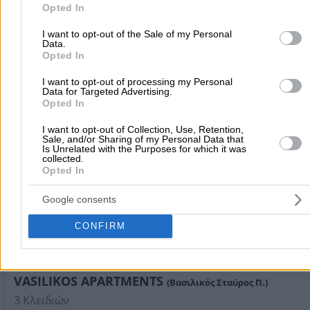
OSTRIA STUDIO AND APARTMENTS
purposes in below Google consent section.
(Ξενάκης Νικόλαος
Opted In
3 Κλειδιών
I want to opt-out of the Sale of my Personal
Data.
Ενοικιαζόμενα Δωμάτια
Opted In
Καταρράκτης, Καλαμωτή
I want to opt-out of processing my Personal
Data for Targeted Advertising.
Opted In
Τηλέφωνο:
2271062095
Στοιχεία αναζήτησης:
Ενοικιαζόμενα Δωμάτια , Χίου
I want to opt-out of Collection, Use, Retention,
PLAKA STUDIOS
Sale, and/or Sharing of my Personal Data that
(Γκαραγκάνη Ευτυχία)
Is Unrelated with the Purposes for which it was
collected.
3 Κλειδιών
Opted In
Ενοικιαζόμενα Δωμάτια
Google consents
Καρφάς, Χίος - Πλάκα
CONFIRM
Όλα τα studios δίκλινα και τετράκλινα, διαθέτουν πλήρ
εξοπλισμένη κουζίνα, δορυφορική τηλεόραση, internet,
αυτόνομη θέρμανση, κλιματισμό, αστικά τηλέφωνα, ηλι
VASILIKOS APARTMENTS
(Βασιλικός Σταύρος Π.)
θερμοσιφώνες, boiler, χρηματοκιβώτιο και μπαλκόνια μ
Τηλέφωνο:
2271032955
3 Κλειδιών
θέα θάλασσα.