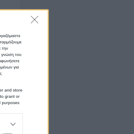
εργαζόμαστε
οσαρμόζουμε
ε την
ς γνώση του
υμφωνήσετε
ομένων για
ς
er and store
to grant or
ed purposes