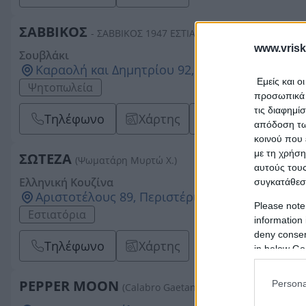
ΣΑΒΒΙΚΟΣ
- ΣΑΒΒΙΚΟΣ 1947 ΕΣΤΙΑΤΟΡΙΑ ΨΗΤΟΠΩΛΕΙΑ ΑΕ
www.vrisk
Σουβλάκι
Καραολή και Δημητρίου 92, Εύοσμος, 56225,
Εμείς και ο
Ψητοπωλεία
προσωπικά δ
τις διαφημί
Τηλέφωνο
Χάρτης
Website
Em
απόδοση των
κοινού που 
με τη χρήση
ΣΩΤΕΖΑ
(Ψωματάρη Μυρτώ Χ.)
αυτούς τους
Ελληνική Κουζίνα
συγκατάθεσ
Αριστοτέλους 89, Περιστέρι, 12132, ΑΤΤΙΚΗΣ
Please note
Εστιατόρια
information 
deny consent
Τηλέφωνο
Χάρτης
in below Go
PEPPER MOON
Persona
(Calabro Gaetano A.)