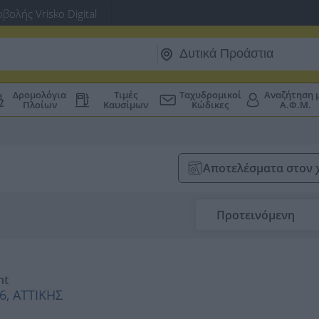
βολής Vrisko Digital
Δρομολόγια
Τιμές
Ταχυδρομικοί
Αναζήτηση 
Πλοίων
Καυσίμων
Κώδικες
Α.Φ.Μ.
Αποτελέσματα στον 
Προτεινόμενη
nt
6, ΑΤΤΙΚΗΣ