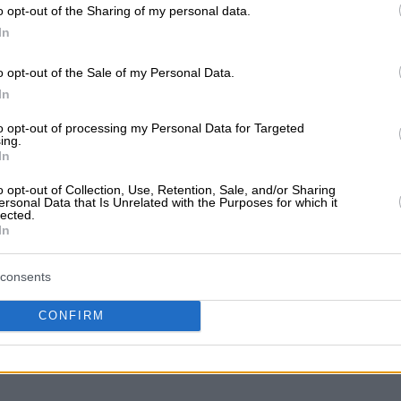
άλεω - Πλατεία Καραγιάννη Λέλας, 12244, ΑΤΤΙΚΗΣ
o opt-out of the Sharing of my personal data.
In
o opt-out of the Sale of my Personal Data.
In
to opt-out of processing my Personal Data for Targeted
ing.
In
 12132, ΑΤΤΙΚΗΣ
o opt-out of Collection, Use, Retention, Sale, and/or Sharing
ersonal Data that Is Unrelated with the Purposes for which it
lected.
In
consents
 ΙΚΕ
CONFIRM