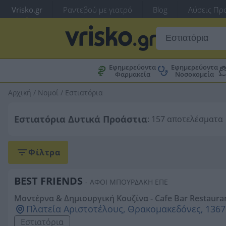
Vrisko.gr
Ραντεβού με γιατρό
Blog
Λύσεις Προ
Εφημερεύοντα
Εφημερεύοντα
Φαρμακεία
Νοσοκομεία
Αρχική
/
Νομοί
/
Εστιατόρια
Εστιατόρια Δυτικά Προάστια
: 157 αποτελέσματα
Φίλτρα
BEST FRIENDS
- ΑΦΟΙ ΜΠΟΥΡΔΑΚΗ ΕΠΕ
Μοντέρνα & Δημιουργική Κουζίνα - Cafe Bar Restaura
Πλατεία Αριστοτέλους, Θρακομακεδόνες, 1367
Εστιατόρια