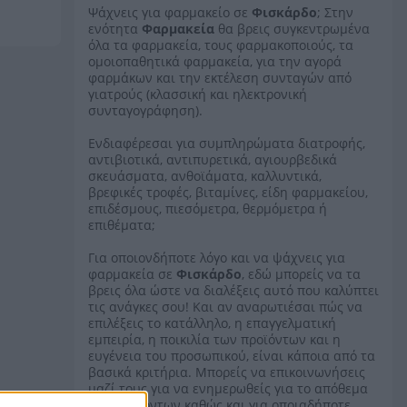
Ψάχνεις για φαρμακείο σε
Φισκάρδο
; Στην
ενότητα
Φαρμακεία
θα βρεις συγκεντρωμένα
όλα τα φαρμακεία, τους φαρμακοποιούς, τα
ομοιοπαθητικά φαρμακεία, για την αγορά
φαρμάκων και την εκτέλεση συνταγών από
γιατρούς (κλασσική και ηλεκτρονική
συνταγογράφηση).
Ενδιαφέρεσαι για συμπληρώματα διατροφής,
αντιβιοτικά, αντιπυρετικά, αγιουρβεδικά
σκευάσματα, ανθοϊάματα, καλλυντικά,
βρεφικές τροφές, βιταμίνες, είδη φαρμακείου,
επιδέσμους, πιεσόμετρα, θερμόμετρα ή
επιθέματα;
Για οποιονδήποτε λόγο και να ψάχνεις για
φαρμακεία σε
Φισκάρδο
, εδώ μπορείς να τα
βρεις όλα ώστε να διαλέξεις αυτό που καλύπτει
τις ανάγκες σου! Και αν αναρωτιέσαι πώς να
επιλέξεις το κατάλληλο, η επαγγελματική
εμπειρία, η ποικιλία των προϊόντων και η
ευγένεια του προσωπικού, είναι κάποια από τα
βασικά κριτήρια. Μπορείς να επικοινωνήσεις
μαζί τους για να ενημερωθείς για το απόθεμα
των προϊόντων καθώς και για οποιαδήποτε