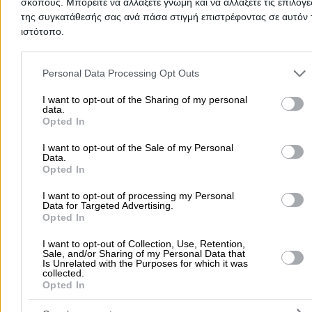
ΛΥΜΠΕΡΗΣ ΚΟΖΙΡΗΣ ΚΑΙ ΣΙΑ ΟΕ
σκοπούς. Μπορείτε να αλλάξετε γνώμη και να αλλάξετε τις επιλογέ
της συγκατάθεσής σας ανά πάσα στιγμή επιστρέφοντας σε αυτόν 
Φαρμακεία
ιστότοπο.
Please note that this website/app uses one or more Google servic
Μανωλοπούλου Σ. 43 & Μυστρά, Πύργος Ηλείας
and may gather and store information including but not limited to
Personal Data Processing Opt Outs
your visit or usage behaviour. You may click to grant or deny cons
Παραφαρμακευτικά προϊόντα και καλλυντικά.
to Google and its third-party tags to use your data for below speci
I want to opt-out of the Sharing of my personal
Τηλέφωνο:
2621030122
data.
purposes in below Google consent section.
ΣΥΣΤΕΓΑΖΟΜΕΝΑ ΦΑΡΜΑΚΕΙΑ ΜΑΡΙΑΣ ΤΕΡΖΗ
Opted In
Στοιχεία αναζήτησης:
Φαρμακεία , Πύργος Ηλείας
ΒΑΣΙΛΙΚΗΣ ΖΩΧΙΟΥ ΟΕ
I want to opt-out of the Sale of my Personal
Data.
Φαρμακεία
Opted In
Εθνικής Αντιστάσεως 6, Πύργος Ηλείας
I want to opt-out of processing my Personal
Data for Targeted Advertising.
Opted In
Τηλέφωνο:
2621028945
Στοιχεία αναζήτησης:
Φαρμακεία , Πύργος Ηλείας
I want to opt-out of Collection, Use, Retention,
Sale, and/or Sharing of my Personal Data that
Καραμάνης Δημήτριος Δ.
Is Unrelated with the Purposes for which it was
collected.
Φαρμακεία
Opted In