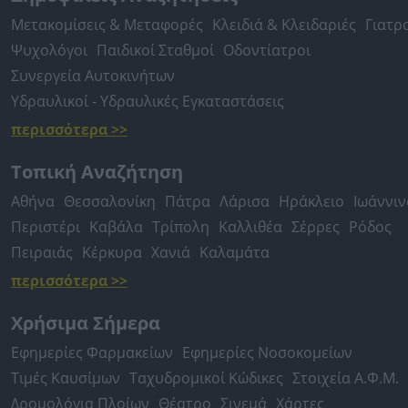
Μετακομίσεις & Μεταφορές
Κλειδιά & Κλειδαριές
Γιατρ
Ψυχολόγοι
Παιδικοί Σταθμοί
Οδοντίατροι
Συνεργεία Αυτοκινήτων
Υδραυλικοί - Υδραυλικές Εγκαταστάσεις
περισσότερα >>
Τοπική Αναζήτηση
Αθήνα
Θεσσαλονίκη
Πάτρα
Λάρισα
Ηράκλειο
Ιωάννιν
Περιστέρι
Καβάλα
Τρίπολη
Καλλιθέα
Σέρρες
Ρόδος
Πειραιάς
Κέρκυρα
Χανιά
Καλαμάτα
περισσότερα >>
Χρήσιμα Σήμερα
Εφημερίες Φαρμακείων
Εφημερίες Νοσοκομείων
Τιμές Καυσίμων
Ταχυδρομικοί Κώδικες
Στοιχεία Α.Φ.Μ.
Δρομολόγια Πλοίων
Θέατρο
Σινεμά
Χάρτες