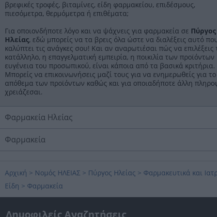
βρεφικές τροφές, βιταμίνες, είδη φαρμακείου, επιδέσμους,
πιεσόμετρα, θερμόμετρα ή επιθέματα;
Για οποιονδήποτε λόγο και να ψάχνεις για φαρμακεία σε
Πύργος
Ηλείας
, εδώ μπορείς να τα βρεις όλα ώστε να διαλέξεις αυτό πο
καλύπτει τις ανάγκες σου! Και αν αναρωτιέσαι πώς να επιλέξεις 
κατάλληλο, η επαγγελματική εμπειρία, η ποικιλία των προϊόντων 
ευγένεια του προσωπικού, είναι κάποια από τα βασικά κριτήρια.
Μπορείς να επικοινωνήσεις μαζί τους για να ενημερωθείς για το
απόθεμα των προϊόντων καθώς και για οποιαδήποτε άλλη πληρο
χρειάζεσαι.
Φαρμακεία Ηλείας
Φαρμακεία
Αρχική
>
Νομός ΗΛΕΙΑΣ
>
Πύργος Ηλείας
>
Φαρμακευτικά και Ιατ
Είδη
>
Φαρμακεία
Δημοφιλείς Αναζητήσεις