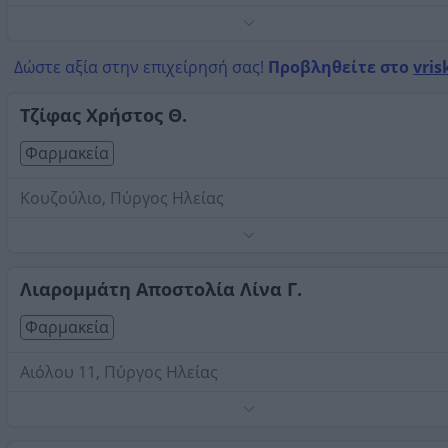
Τηλέφωνο:
2621037408
Στοιχεία αναζήτησης:
Φαρμακεία , Πύργος Ηλείας
Δώστε αξία στην επιχείρησή σας!
Προβληθείτε στο
vris
Τζίφας Χρήστος Θ.
Φαρμακεία
Κουζούλιο, Πύργος Ηλείας
Φάρμακα, καλλυντικά,ορθοπεδικά είδη,υπηρεσίες ύγειας
εξόφληση λογαριασμών.
Τηλέφωνο:
Λιαρομμάτη Αποστολία Λίνα Γ.
2621095690
Στοιχεία αναζήτησης:
Φαρμακεία , Πύργος Ηλείας
Φαρμακεία
Αιόλου 11, Πύργος Ηλείας
Παραφαρμακευτικά και καλλυντικά προϊόντα.
Τηλέφωνο:
2621029656