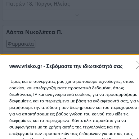
Πατρών 18, Πύργος Ηλείας
Τηλέφωνο:
2621027179
Στοιχεία αναζήτησης:
Φαρμακεία , Πύργος Ηλείας
Λάττα Νικολέττα Π.
Φαρμακεία
Πατρών 40, Πύργος Ηλείας
www.vrisko.gr -
Σεβόμαστε την ιδιωτικότητά σας
Τηλέφωνο:
2621027706
Στοιχεία αναζήτησης:
Φαρμακεία , Πύργος Ηλείας
Εμείς και οι συνεργάτες μας χρησιμοποιούμε τεχνολογίες, όπως
Νικολοπούλου Νίκη Δ.
cookies, και επεξεργαζόμαστε προσωπικά δεδομένα, όπως
διευθύνσεις IP και αναγνωριστικά cookies, για να προσαρμόζουμε τ
Φαρμακεία
διαφημίσεις και το περιεχόμενο με βάση τα ενδιαφέροντά σας, για 
μετρήσουμε την απόδοση των διαφημίσεων και του περιεχομένου 
Ερμού 57, Πύργος Ηλείας
για να αποκτήσουμε εις βάθος γνώση του κοινού που είδε τις
διαφημίσεις και το περιεχόμενο. Κάντε κλικ παρακάτω για να
Τηλέφωνο:
2621022532
συμφωνήσετε με τη χρήση αυτής της τεχνολογίας και την
Στοιχεία αναζήτησης:
Φαρμακεία , Πύργος Ηλείας
επεξεργασία των προσωπικών σας δεδομένων για αυτούς τους