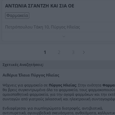
Τηλέφωνο:
2621029279
ΑΝΤΩΝΙΑ ΣΓΑΝΤΖΗ ΚΑΙ ΣΙΑ ΟΕ
Στοιχεία αναζήτησης:
Φαρμακεία , Πύργος Ηλείας
Φαρμακεία
Πετρόπουλου Τάκη 10, Πύργος Ηλείας
Παραφαρμακευτικά προϊόντα και καλλυντικά.
Τηλέφωνο:
2621022212
1
2
3
Στοιχεία αναζήτησης:
Φαρμακεία , Πύργος Ηλείας
Σχετικές Αναζητήσεις:
Αιθέρια Έλαια Πύργος Ηλείας
Ψάχνεις για φαρμακείο σε
Πύργος Ηλείας
; Στην ενότητα
Φαρμα
θα βρεις συγκεντρωμένα όλα τα φαρμακεία, τους φαρμακοποιούς
ομοιοπαθητικά φαρμακεία, για την αγορά φαρμάκων και την εκτ
συνταγών από γιατρούς (κλασσική και ηλεκτρονική συνταγογράφ
Ενδιαφέρεσαι για συμπληρώματα διατροφής, αντιβιοτικά,
αντιπυρετικά, αγιουρβεδικά σκευάσματα, ανθοϊάματα, καλλυντικ