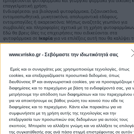
εμπορεύονται φυτοφάρμακα και γεωργικά φάρμακα για οικιακή κ
επαγγελματική χρήση.
Ενδιαφέρεσαι για βιολογικά φυτοφάρμακα, ζιζανιοκτόνα,
εντομοαπωθητικά, μυκητοκτόνα, απολυμαντικά εδάφους,
εντομοπαγίδες ή ακαρεοκτόνα; Μήπως αναζητάς γεωπόνο για
συμβουλές και πληροφορίες σχετικά με τη χρήση φυτοφαρμάκων
Εδώ θα βρεις όλες τις επιχειρήσεις που ειδικεύονται στα
φυτοφάρμακα σε
Ικαρία
για να επιλέξεις αυτή που θα καλύψει τ
ανάγκες σου.
Η επαγγελματική εμπειρία, το απόθεμα και η γρήγορη εξυπηρέτη
είναι κάποια από τα βασικά κριτήρια για την επιλογή της κατάλ
www.vrisko.gr -
Σεβόμαστε την ιδιωτικότητά σας
για σένα.
Εμείς και οι συνεργάτες μας χρησιμοποιούμε τεχνολογίες, όπως
Φυτοφάρμακα
cookies, και επεξεργαζόμαστε προσωπικά δεδομένα, όπως
διευθύνσεις IP και αναγνωριστικά cookies, για να προσαρμόζουμε τ
διαφημίσεις και το περιεχόμενο με βάση τα ενδιαφέροντά σας, για 
μετρήσουμε την απόδοση των διαφημίσεων και του περιεχομένου 
Αρχική
>
Νομός ΣΑΜΟΥ
>
Ικαρία
>
Γεωργία
>
Φυτοφάρμακα
για να αποκτήσουμε εις βάθος γνώση του κοινού που είδε τις
διαφημίσεις και το περιεχόμενο. Κάντε κλικ παρακάτω για να
Δημοφιλείς Αναζητήσεις
συμφωνήσετε με τη χρήση αυτής της τεχνολογίας και την
επεξεργασία των προσωπικών σας δεδομένων για αυτούς τους
Μετακομίσεις & Μεταφορές
Κλειδιά & Κλειδαριές
Γιατρ
σκοπούς. Μπορείτε να αλλάξετε γνώμη και να αλλάξετε τις επιλογέ
Ψυχολόγοι
Παιδικοί Σταθμοί
Οδοντίατροι
της συγκατάθεσής σας ανά πάσα στιγμή επιστρέφοντας σε αυτόν 