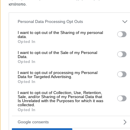
ιστότοπο.
Συνεργεία Αυτοκινήτων
Υδραυλικοί - Υδραυλικές Εγκαταστάσεις
Please note that this website/app uses one or more Google servic
and may gather and store information including but not limited to
Personal Data Processing Opt Outs
περισσότερα >>
your visit or usage behaviour. You may click to grant or deny cons
to Google and its third-party tags to use your data for below speci
I want to opt-out of the Sharing of my personal
Τοπική Αναζήτηση
data.
purposes in below Google consent section.
Opted In
Αθήνα
Θεσσαλονίκη
Πάτρα
Λάρισα
Ηράκλειο
Ιωάννιν
I want to opt-out of the Sale of my Personal
Περιστέρι
Καβάλα
Τρίπολη
Καλλιθέα
Σέρρες
Ρόδος
Data.
Πειραιάς
Κέρκυρα
Χανιά
Καλαμάτα
Opted In
περισσότερα >>
I want to opt-out of processing my Personal
Data for Targeted Advertising.
Opted In
Χρήσιμα Σήμερα
I want to opt-out of Collection, Use, Retention,
Εφημερίες Φαρμακείων
Εφημερίες Νοσοκομείων
Sale, and/or Sharing of my Personal Data that
Is Unrelated with the Purposes for which it was
Τιμές Καυσίμων
Ταχυδρομικοί Κώδικες
Στοιχεία Α.Φ.Μ.
collected.
Δρομολόγια Πλοίων
Θέατρο
Σινεμά
Χάρτες
Opted In
Google consents
Υπηρεσίες Προβολής