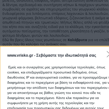
μελέτες, αναλύσεις εδάφους, νερού, αντιμετώπιση ασθενειών σε
& δέντρα, σχεδιασμό και συντήρηση κήπων & παρέχουν γεωπονι
συμβουλές σε αγρότες και επιχειρηματίες του γεωργικού κλάδου
Ενδιαφέρεσαι για λιπάσματα, σπόρους λαχανικών & λουλουδιών,
γεωργικά φάρμακα, βελτιωτικά εδάφους, ζιζανιοκτόνα ή ακόμα κ
απωθητικά πτηνών και τρωκτικών; Μήπως θέλεις απλά να φτιάξε
τον κήπο σου και αναζητάς ειδικό για το κλάδεμα, την εγκατάστ
αυτόματου ποτίσματος, την τοποθέτηση χλοοτάπητα ή γκαζόν, τ
φύτεμα δένδρων, φυτών και λουλουδιών;
Εδώ θα βρεις όλους τους γεωπόνους σε
Καλάβρυτα
για να επιλέ
αυτόν που θα καλύψει τις ανάγκες σου.
Η επαγγελματική εμπειρία, το απόθεμα, η συνέπεια στους χρόνο
παράδοσης και η γρήγορη εξυπηρέτηση, είναι κάποια από τα βα
www.vrisko.gr -
Σεβόμαστε την ιδιωτικότητά σας
κριτήρια για την επιλογή του κατάλληλου για σένα.
Εμείς και οι συνεργάτες μας χρησιμοποιούμε τεχνολογίες, όπως
Γεωπόνοι Αχαΐας
cookies, και επεξεργαζόμαστε προσωπικά δεδομένα, όπως
διευθύνσεις IP και αναγνωριστικά cookies, για να προσαρμόζουμε τ
Γεωπόνοι
διαφημίσεις και το περιεχόμενο με βάση τα ενδιαφέροντά σας, για 
μετρήσουμε την απόδοση των διαφημίσεων και του περιεχομένου 
για να αποκτήσουμε εις βάθος γνώση του κοινού που είδε τις
Αρχική
>
Νομός ΑΧΑΪΑΣ
>
Καλάβρυτα
>
Γεωργία
>
Γεωπόνοι
διαφημίσεις και το περιεχόμενο. Κάντε κλικ παρακάτω για να
συμφωνήσετε με τη χρήση αυτής της τεχνολογίας και την
επεξεργασία των προσωπικών σας δεδομένων για αυτούς τους