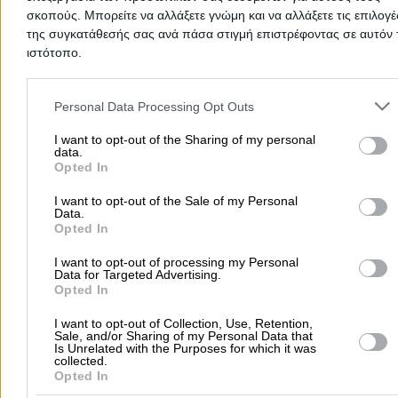
Δημοφιλείς Αναζητήσεις
σκοπούς. Μπορείτε να αλλάξετε γνώμη και να αλλάξετε τις επιλογέ
της συγκατάθεσής σας ανά πάσα στιγμή επιστρέφοντας σε αυτόν 
Μετακομίσεις & Μεταφορές
Κλειδιά & Κλειδαριές
Γιατρ
ιστότοπο.
Ψυχολόγοι
Παιδικοί Σταθμοί
Οδοντίατροι
Please note that this website/app uses one or more Google servic
Συνεργεία Αυτοκινήτων
and may gather and store information including but not limited to
Personal Data Processing Opt Outs
Υδραυλικοί - Υδραυλικές Εγκαταστάσεις
your visit or usage behaviour. You may click to grant or deny cons
to Google and its third-party tags to use your data for below speci
I want to opt-out of the Sharing of my personal
περισσότερα >>
data.
purposes in below Google consent section.
Opted In
Τοπική Αναζήτηση
I want to opt-out of the Sale of my Personal
Αθήνα
Θεσσαλονίκη
Πάτρα
Λάρισα
Ηράκλειο
Ιωάννιν
Data.
Opted In
Περιστέρι
Καβάλα
Τρίπολη
Καλλιθέα
Σέρρες
Ρόδος
Πειραιάς
Κέρκυρα
Χανιά
Καλαμάτα
I want to opt-out of processing my Personal
Data for Targeted Advertising.
περισσότερα >>
Opted In
I want to opt-out of Collection, Use, Retention,
Χρήσιμα Σήμερα
Sale, and/or Sharing of my Personal Data that
Is Unrelated with the Purposes for which it was
Εφημερίες Φαρμακείων
Εφημερίες Νοσοκομείων
collected.
Opted In
Τιμές Καυσίμων
Ταχυδρομικοί Κώδικες
Στοιχεία Α.Φ.Μ.