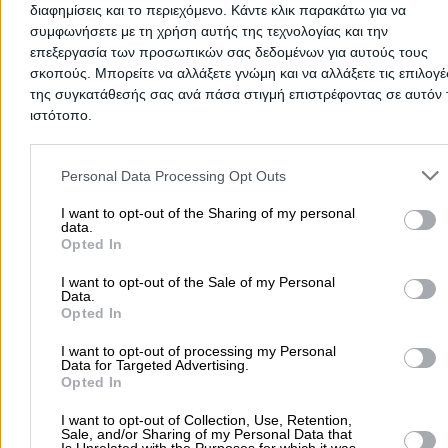
διαφημίσεις και το περιεχόμενο. Κάντε κλικ παρακάτω για να
Αρχική
συμφωνήσετε με τη χρήση αυτής της τεχνολογίας και την
>
Νομός ΔΡΑΜΑΣ
>
Άγιος Αθανάσιος Δράμας
>
Γεωργία
>
επεξεργασία των προσωπικών σας δεδομένων για αυτούς τους
Γεωργικά Είδη & Προϊόντα
σκοπούς. Μπορείτε να αλλάξετε γνώμη και να αλλάξετε τις επιλογέ
της συγκατάθεσής σας ανά πάσα στιγμή επιστρέφοντας σε αυτόν 
Δημοφιλείς Αναζητήσεις
ιστότοπο.
Μετακομίσεις & Μεταφορές
Κλειδιά & Κλειδαριές
Γιατρ
Please note that this website/app uses one or more Google servic
and may gather and store information including but not limited to
Ψυχολόγοι
Παιδικοί Σταθμοί
Οδοντίατροι
Personal Data Processing Opt Outs
your visit or usage behaviour. You may click to grant or deny cons
Συνεργεία Αυτοκινήτων
to Google and its third-party tags to use your data for below speci
I want to opt-out of the Sharing of my personal
data.
Υδραυλικοί - Υδραυλικές Εγκαταστάσεις
purposes in below Google consent section.
Opted In
περισσότερα >>
I want to opt-out of the Sale of my Personal
Data.
Τοπική Αναζήτηση
Opted In
Αθήνα
Θεσσαλονίκη
Πάτρα
Λάρισα
Ηράκλειο
Ιωάννιν
I want to opt-out of processing my Personal
Data for Targeted Advertising.
Περιστέρι
Καβάλα
Τρίπολη
Καλλιθέα
Σέρρες
Ρόδος
Opted In
Πειραιάς
Κέρκυρα
Χανιά
Καλαμάτα
I want to opt-out of Collection, Use, Retention,
περισσότερα >>
Sale, and/or Sharing of my Personal Data that