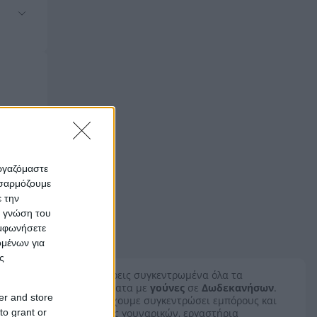
εργαζόμαστε
οσαρμόζουμε
ε την
ς γνώση του
υμφωνήσετε
ομένων για
ς
Εδώ θα βρεις συγκεντρωμένα όλα τα
καταστήματα με
γούνες
σε
Δωδεκανήσων
.
er and store
Επίσης, έχουμε συγκεντρώσει εμπόρους και
to grant or
βιοτεχνίες γουναρικών, εργαστήρια