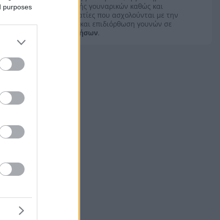
κατασκευής γουναρικών καθώς και
ed purposes
επαγγελματίες που ασχολούνται με την
επισκευή και επιδιόρθωση γουνών σε
Δωδεκανήσων
.