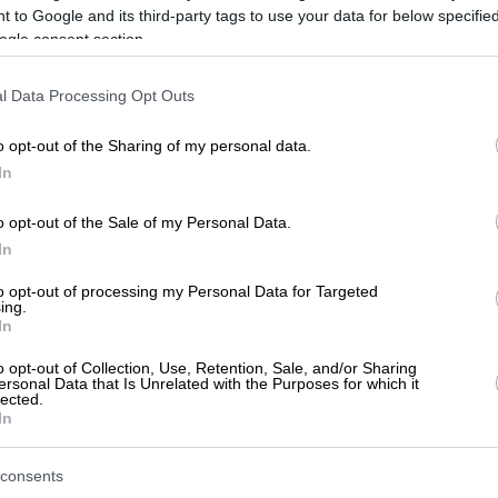
 to Google and its third-party tags to use your data for below specifi
ogle consent section.
l Data Processing Opt Outs
o opt-out of the Sharing of my personal data.
In
ησή σας!
Προβληθείτε στο vrisko.gr
o opt-out of the Sale of my Personal Data.
In
to opt-out of processing my Personal Data for Targeted
ing.
In
o opt-out of Collection, Use, Retention, Sale, and/or Sharing
ersonal Data that Is Unrelated with the Purposes for which it
lected.
In
consents