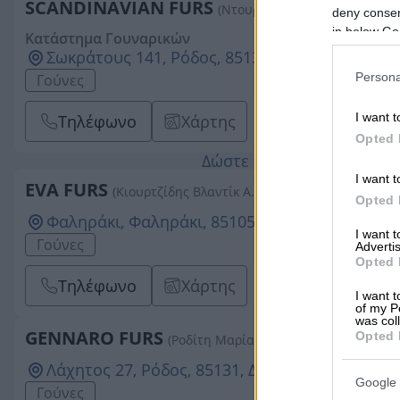
SCANDINAVIAN FURS
(Ντουρουτλής Θωμάς Χ.)
deny consent
in below Go
Κατάστημα Γουναρικών
Σωκράτους 141, Ρόδος, 85131, ΔΩΔΕΚΑΝΗΣΩΝ
Persona
Γούνες
I want t
Τηλέφωνο
Χάρτης
Opted 
Δώστε αξία στην επιχείρ
I want t
EVA FURS
(Κιουρτζίδης Βλαντίκ Α.)
Opted 
Φαληράκι, Φαληράκι, 85105, ΔΩΔΕΚΑΝΗΣΩΝ
I want 
Γούνες
Advertis
Opted 
Τηλέφωνο
Χάρτης
I want t
of my P
was col
GENNARO FURS
Opted 
(Ροδίτη Μαρία)
Λάχητος 27, Ρόδος, 85131, ΔΩΔΕΚΑΝΗΣΩΝ
Google 
Γούνες