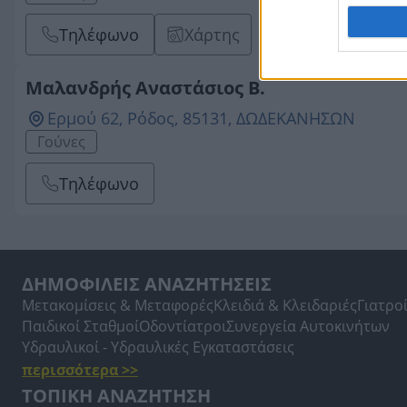
Τηλέφωνο
Χάρτης
Μαλανδρής Αναστάσιος Β.
Ερμού 62, Ρόδος, 85131, ΔΩΔΕΚΑΝΗΣΩΝ
Γούνες
Τηλέφωνο
ΔΗΜΟΦΙΛΕΙΣ ΑΝΑΖΗΤΗΣΕΙΣ
Μετακομίσεις & Μεταφορές
Κλειδιά & Κλειδαριές
Γιατρο
Παιδικοί Σταθμοί
Οδοντίατροι
Συνεργεία Αυτοκινήτων
Υδραυλικοί - Υδραυλικές Εγκαταστάσεις
περισσότερα >>
ΤΟΠΙΚΗ ΑΝΑΖΗΤΗΣΗ