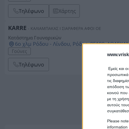
Τηλέφωνο
Χάρτης
KARRE
- ΚΑΛΙΑΜΠΑΚΑΣ Ι ΣΙΑΡΑΦΕΡΑ ΑΦΟΙ ΟΕ
Κατάστημα Γουναρικών
6ο χλμ Ρόδου - Λίνδου, Ρόδος, 85100, ΔΩΔΕΚ
Γούνες
www.vrisk
Τηλέφωνο
Εμείς και ο
προσωπικά δ
τις διαφημί
απόδοση των
κοινού που 
με τη χρήση
αυτούς τους
συγκατάθεσ
Please note
information 