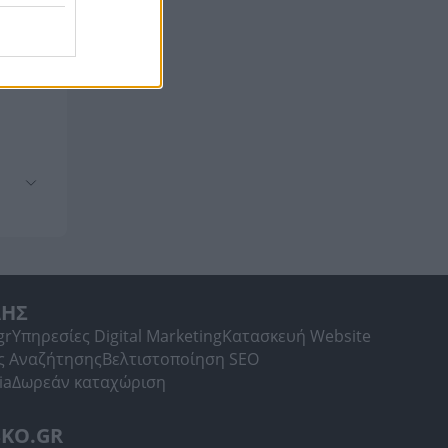
ΛΗΣ
gr
Υπηρεσίες Digital Marketing
Κατασκευή Website
ς Αναζήτησης
Βελτιστοποίηση SEO
ia
Δωρεάν καταχώριση
SKO.GR