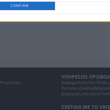
CONFIRM
ΥΠΗΡΕΣΙΕΣ ΠΡΟΒΟ
ί
Ψυχολόγοι
Διαφημιστείτε στο Vrisko.
Κατασκευή eshop
Μηχανέ
Διαφήμιση στα social med
ΣΧΕΤΙΚΑ ΜΕ ΤΟ VRI