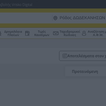
βολής Vrisko Digital
Δρομολόγια
Τιμές
Ταχυδρομικοί
Αναζήτηση 
Πλοίων
Καυσίμων
Κώδικες
Α.Φ.Μ.
Αποτελέσματα στον 
Προτεινόμενη