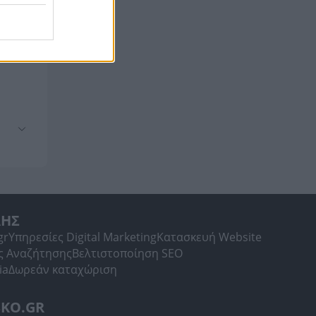
ΛΗΣ
gr
Υπηρεσίες Digital Marketing
Κατασκευή Website
ς Αναζήτησης
Βελτιστοποίηση SEO
ia
Δωρεάν καταχώριση
SKO.GR