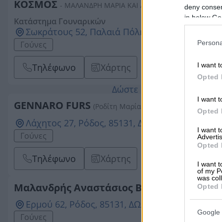
ΚΟΣΜΟΣ
- ΜΑΛΑΝΔΡΗ ΜΑΡΙΑ ΚΑΙ ΑΣΗΜΙΝΑ ΟΕ
deny consent
in below Go
Κατάστημα Γουναρικών
Σωκράτους 52, Παλαιά Πόλη, 85150, ΔΩΔΕΚΑ
Persona
Γούνες
I want t
Τηλέφωνο
Χάρτης
Opted 
Δώστε αξία στην επιχείρ
I want t
GENNARO FURS
(Ροδίτη Μαρία)
Opted 
Λάχητος 27, Ρόδος, 85131, ΔΩΔΕΚΑΝΗΣΩΝ
I want 
Γούνες
Advertis
Opted 
Τηλέφωνο
Χάρτης
I want t
of my P
was col
Μαλανδρής Αναστάσιος Β.
Opted 
Ερμού 62, Ρόδος, 85131, ΔΩΔΕΚΑΝΗΣΩΝ
Google 
Γούνες