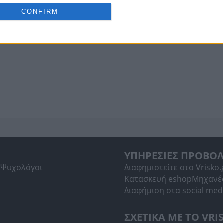
CONFIRM
ΥΠΗΡΕΣΙΕΣ ΠΡΟΒΟ
ί
Ψυχολόγοι
Διαφημιστείτε στο Vrisko.
Κατασκευή eshop
Μηχανέ
Διαφήμιση στα social med
ΣΧΕΤΙΚΑ ΜΕ ΤΟ VRI