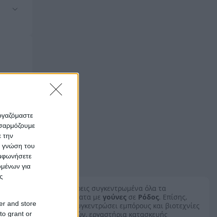
εργαζόμαστε
οσαρμόζουμε
ε την
ς γνώση του
υμφωνήσετε
ομένων για
ς
Εδώ θα βρεις συγκεντρωμένα όλα τα
καταστήματα με
γούνες
σε
Ρόδος
. Επίσης,
er and store
έχουμε συγκεντρώσει εμπόρους και βιοτεχνίες
to grant or
γουναρικών, εργαστήρια κατασκευής