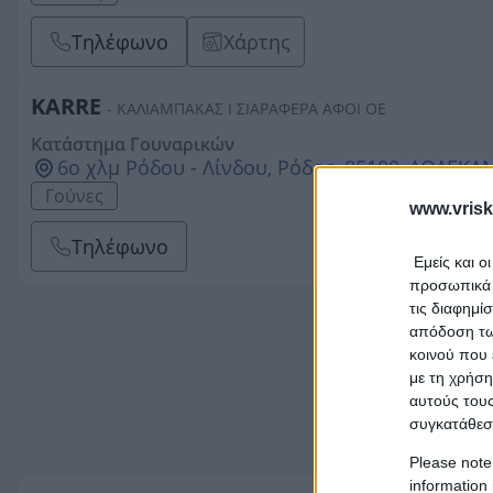
Τηλέφωνο
Χάρτης
KARRE
- ΚΑΛΙΑΜΠΑΚΑΣ Ι ΣΙΑΡΑΦΕΡΑ ΑΦΟΙ ΟΕ
Κατάστημα Γουναρικών
6ο χλμ Ρόδου - Λίνδου, Ρόδος, 85100, ΔΩΔΕΚ
Γούνες
www.vrisk
Τηλέφωνο
Εμείς και ο
προσωπικά δ
τις διαφημί
απόδοση των
κοινού που 
με τη χρήση
αυτούς τους
συγκατάθεσ
Please note
information 