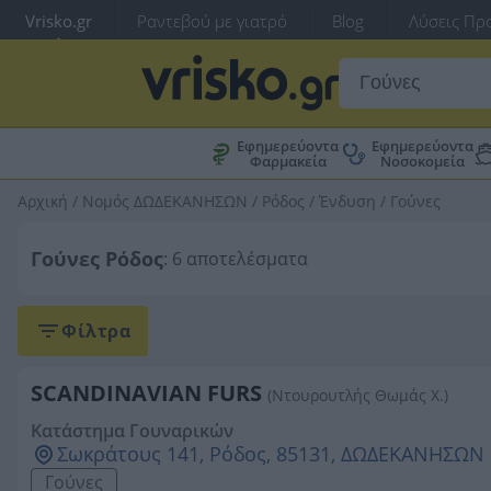
Vrisko.gr
Ραντεβού με γιατρό
Blog
Λύσεις Προ
Εφημερεύοντα
Εφημερεύοντα
Φαρμακεία
Νοσοκομεία
Αρχική
/
Νομός ΔΩΔΕΚΑΝΗΣΩΝ
/
Ρόδος
/
Ένδυση
/
Γούνες
Γούνες Ρόδος
: 6 αποτελέσματα
Φίλτρα
SCANDINAVIAN FURS
(Ντουρουτλής Θωμάς Χ.)
Κατάστημα Γουναρικών
Σωκράτους 141, Ρόδος, 85131, ΔΩΔΕΚΑΝΗΣΩΝ
Γούνες