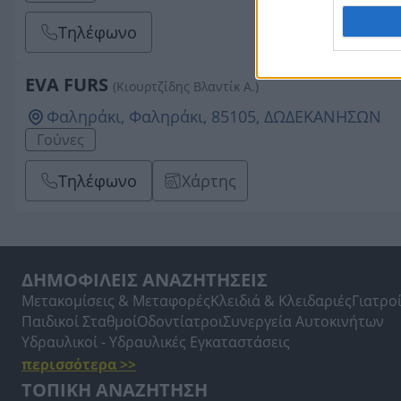
Τηλέφωνο
EVA FURS
(Κιουρτζίδης Βλαντίκ Α.)
Φαληράκι, Φαληράκι, 85105, ΔΩΔΕΚΑΝΗΣΩΝ
Γούνες
Τηλέφωνο
Χάρτης
ΔΗΜΟΦΙΛΕΙΣ ΑΝΑΖΗΤΗΣΕΙΣ
Μετακομίσεις & Μεταφορές
Κλειδιά & Κλειδαριές
Γιατρο
Παιδικοί Σταθμοί
Οδοντίατροι
Συνεργεία Αυτοκινήτων
Υδραυλικοί - Υδραυλικές Εγκαταστάσεις
περισσότερα >>
ΤΟΠΙΚΗ ΑΝΑΖΗΤΗΣΗ