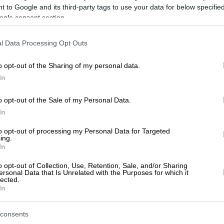
 to Google and its third-party tags to use your data for below specifi
ogle consent section.
ΝΗΣΩΝ
l Data Processing Opt Outs
o opt-out of the Sharing of my personal data.
In
ησή σας!
Προβληθείτε στο vrisko.gr
o opt-out of the Sale of my Personal Data.
In
to opt-out of processing my Personal Data for Targeted
ing.
In
o opt-out of Collection, Use, Retention, Sale, and/or Sharing
ersonal Data that Is Unrelated with the Purposes for which it
lected.
In
consents