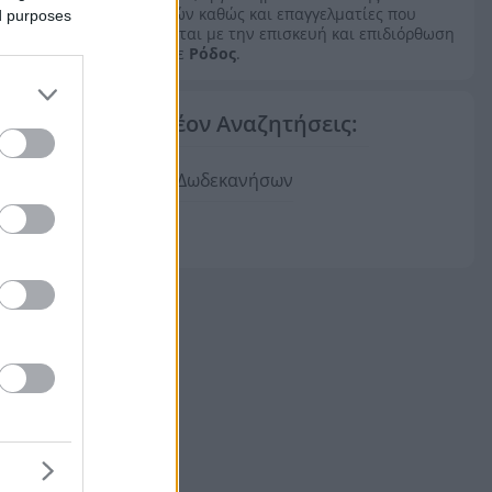
γουναρικών καθώς και επαγγελματίες που
ed purposes
ασχολούνται με την επισκευή και επιδιόρθωση
γουνών σε
Ρόδος
.
Επιπλέον Αναζητήσεις:
Γούνες Δωδεκανήσων
Γούνες