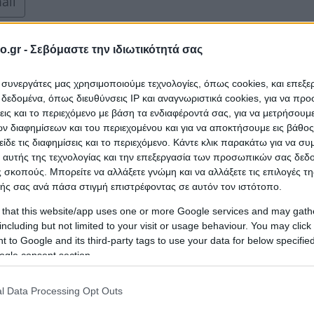
ail
o.gr -
Σεβόμαστε την ιδιωτικότητά σας
ου, 72150, ΛΑΣΙΘΙΟΥ
ι συνεργάτες μας χρησιμοποιούμε τεχνολογίες, όπως cookies, και επεξ
εδομένα, όπως διευθύνσεις IP και αναγνωριστικά cookies, για να πρ
σεις και το περιεχόμενο με βάση τα ενδιαφέροντά σας, για να μετρήσουμ
 διαφημίσεων και του περιεχομένου και για να αποκτήσουμε εις βάθο
είδε τις διαφημίσεις και το περιεχόμενο. Κάντε κλικ παρακάτω για να σ
 αυτής της τεχνολογίας και την επεξεργασία των προσωπικών σας δεδ
 σκοπούς. Μπορείτε να αλλάξετε γνώμη και να αλλάξετε τις επιλογές τη
ής σας ανά πάσα στιγμή επιστρέφοντας σε αυτόν τον ιστότοπο.
 ΑΤΤΙΚΗΣ
 that this website/app uses one or more Google services and may gath
including but not limited to your visit or usage behaviour. You may click 
 to Google and its third-party tags to use your data for below specifi
ogle consent section.
ail
l Data Processing Opt Outs