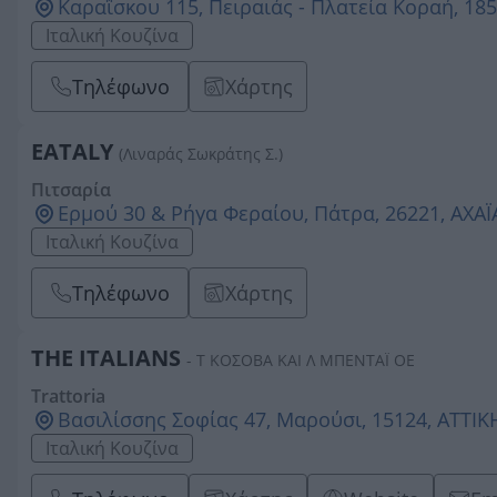
Καραΐσκου 115, Πειραιάς - Πλατεία Κοραή, 185
Ιταλική Κουζίνα
Τηλέφωνο
Χάρτης
EATALY
(Λιναράς Σωκράτης Σ.)
Πιτσαρία
Ερμού 30 & Ρήγα Φεραίου, Πάτρα, 26221, ΑΧΑΪ
Ιταλική Κουζίνα
Τηλέφωνο
Χάρτης
THE ITALIANS
- Τ ΚΟΣΟΒΑ ΚΑΙ Λ ΜΠΕΝΤΑΪ ΟΕ
Trattoria
Βασιλίσσης Σοφίας 47, Μαρούσι, 15124, ΑΤΤΙΚ
Ιταλική Κουζίνα