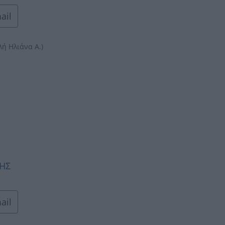
ail
λή Ηλιάνα Α.)
ΚΗΣ
ail