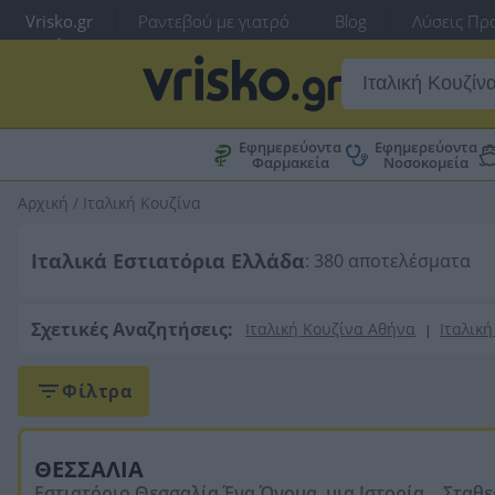
Vrisko.gr
Ραντεβού με γιατρό
Blog
Λύσεις Προ
Εφημερεύοντα
Εφημερεύοντα
Φαρμακεία
Νοσοκομεία
Αρχική
/
Ιταλική Κουζίνα
Ιταλικά Εστιατόρια Ελλάδα
: 380 αποτελέσματα
Σχετικές Αναζητήσεις:
Ιταλική Κουζίνα Αθήνα
Ιταλικ
|
Φίλτρα
ΘΕΣΣΑΛΙΑ
Εστιατόριο Θεσσαλία Ένα Όνομα, μια Ιστορία… Σταθ