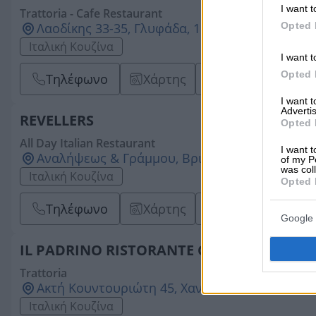
I want t
Trattoria - Cafe Restaurant
Opted 
Λαοδίκης 33-35, Γλυφάδα, 16674, ΑΤΤΙΚΗΣ
Ιταλική Κουζίνα
I want t
Opted 
Τηλέφωνο
Χάρτης
Website
Em
I want 
Advertis
REVELLERS
Opted 
All Day Italian Restaurant
I want t
Αναλήψεως & Γράμμου, Βριλήσσια, 15235, ΑΤΤ
of my P
was col
Ιταλική Κουζίνα
Opted 
Τηλέφωνο
Χάρτης
Website
Em
Google 
IL PADRINO RISTORANTE COCKTAILS AND
Trattoria
Ακτή Κουντουριώτη 45, Χανιά, 73131, ΧΑΝΙΩΝ
Ιταλική Κουζίνα