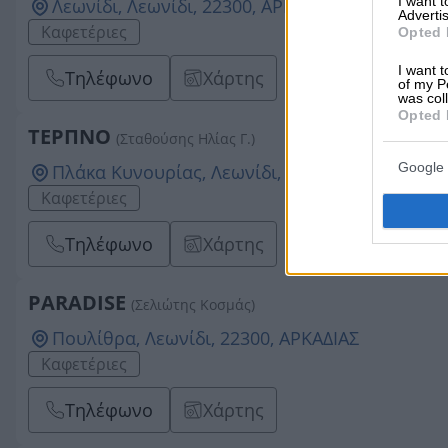
I want 
Λεωνίδι, Λεωνίδι, 22300, ΑΡΚΑΔΙΑΣ
Advertis
Καφετέριες
Opted 
I want t
Τηλέφωνο
Χάρτης
of my P
was col
Opted 
ΤΕΡΠΝΟ
(Σταθούσης Ηλίας Γ.)
Google 
Πλάκα Κυνουρίας, Λεωνίδι, 22300, ΑΡΚΑΔΙΑΣ
Καφετέριες
Τηλέφωνο
Χάρτης
PARADISE
(Σελιώτης Κοσμάς)
Πουλίθρα, Λεωνίδι, 22300, ΑΡΚΑΔΙΑΣ
Καφετέριες
Τηλέφωνο
Χάρτης