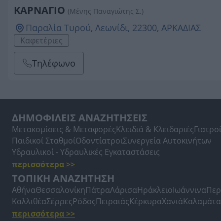
ΚΑΡΝΑΓΙΟ
(Μένης Παναγιώτης Σ.)
Παραλία Τυρού, Λεωνίδι, 22300, ΑΡΚΑΔΙΑΣ
Καφετέριες
Τηλέφωνο
ΔΗΜΟΦΙΛΕΙΣ ΑΝΑΖΗΤΗΣΕΙΣ
Μετακομίσεις & Μεταφορές
Κλειδιά & Κλειδαριές
Γιατρο
Παιδικοί Σταθμοί
Οδοντίατροι
Συνεργεία Αυτοκινήτων
Υδραυλικοί - Υδραυλικές Εγκαταστάσεις
περισσότερα >>
ΤΟΠΙΚΗ ΑΝΑΖΗΤΗΣΗ
Αθήνα
Θεσσαλονίκη
Πάτρα
Λάρισα
Ηράκλειο
Ιωάννινα
Περ
Καλλιθέα
Σέρρες
Ρόδος
Πειραιάς
Κέρκυρα
Χανιά
Καλαμάτα
περισσότερα >>