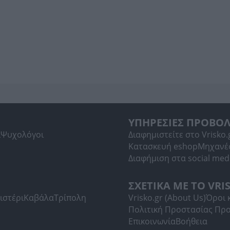
ΥΠΗΡΕΣΙΕΣ ΠΡΟΒΟ
ί
Ψυχολόγοι
Διαφημιστείτε στο Vrisko.
Κατασκευή eshop
Μηχανέ
Διαφήμιση στα social med
ΣΧΕΤΙΚΑ ΜΕ ΤΟ VRI
ιστέρι
Καβάλα
Τρίπολη
Vrisko.gr (About Us)
Όροι 
Πολιτική Προστασίας Πρ
Επικοινωνία
Βοήθεια