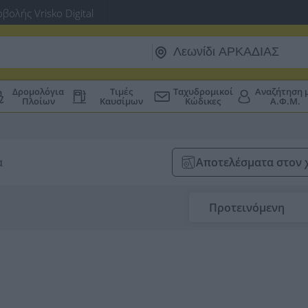
βολής Vrisko Digital
Δρομολόγια
Τιμές
Ταχυδρομικοί
Αναζήτηση 
Πλοίων
Καυσίμων
Κώδικες
Α.Φ.Μ.
α
Αποτελέσματα στον 
Προτεινόμενη