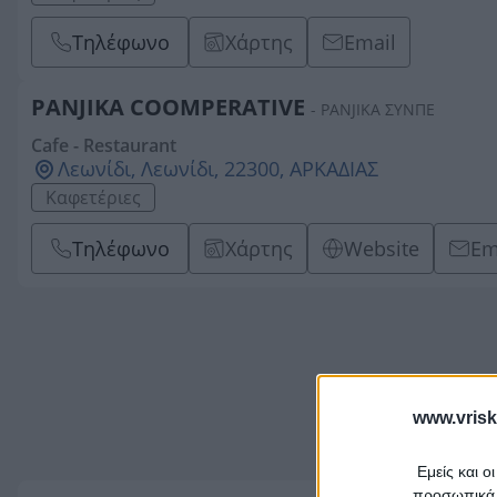
Τηλέφωνο
Χάρτης
Email
PANJIKA COOMPERATIVE
- PANJIKA ΣΥΝΠΕ
Cafe - Restaurant
Λεωνίδι, Λεωνίδι, 22300, ΑΡΚΑΔΙΑΣ
Καφετέριες
Τηλέφωνο
Χάρτης
Website
Em
www.vrisk
Εμείς και ο
προσωπικά δ