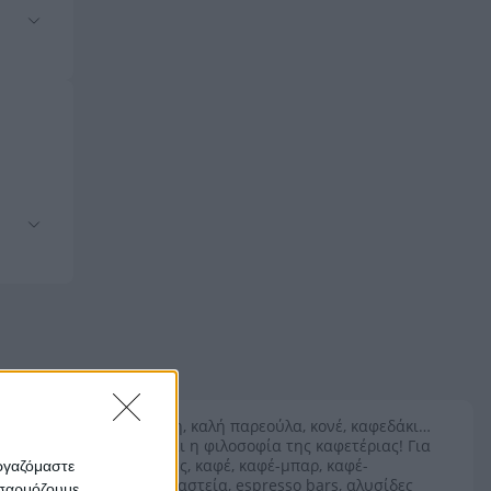
Χαλάρωση, καλή παρεούλα, κονέ, καφεδάκι…
αυτή είναι η φιλοσοφία της καφετέριας! Για
καφετέριες, καφέ, καφέ-μπαρ, καφέ-
εργαζόμαστε
ζαχαροπλαστεία, espresso bars, αλυσίδες
οσαρμόζουμε