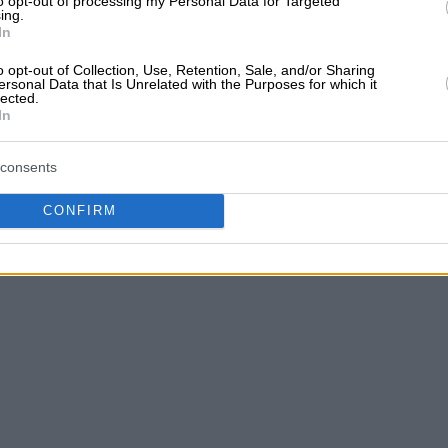
to opt-out of processing my Personal Data for Targeted
ing.
In
o opt-out of Collection, Use, Retention, Sale, and/or Sharing
ersonal Data that Is Unrelated with the Purposes for which it
lected.
In
consents
CONFIRM