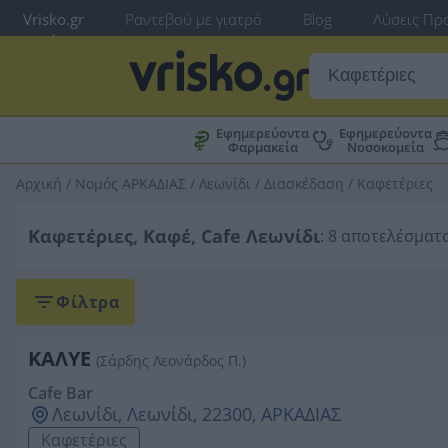
Vrisko.gr
Ραντεβού με γιατρό
Blog
Λύσεις Προ
Εφημερεύοντα
Εφημερεύοντα
Φαρμακεία
Νοσοκομεία
Αρχική
/
Νομός ΑΡΚΑΔΙΑΣ
/
Λεωνίδι
/
Διασκέδαση
/
Καφετέριες
Καφετέριες, Καφέ, Cafe Λεωνίδι
: 8 αποτελέσματ
Φίλτρα
ΚΑΛΥΕ
(Σάρδης Λεονάρδος Π.)
Cafe Bar
Λεωνίδι, Λεωνίδι, 22300, ΑΡΚΑΔΙΑΣ
Καφετέριες