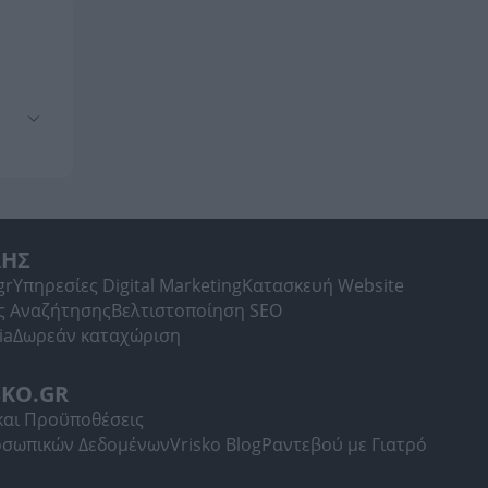
ΛΗΣ
gr
Υπηρεσίες Digital Marketing
Κατασκευή Website
ς Αναζήτησης
Βελτιστοποίηση SEO
ia
Δωρεάν καταχώριση
SKO.GR
και Προϋποθέσεις
οσωπικών Δεδομένων
Vrisko Blog
Ραντεβού με Γιατρό