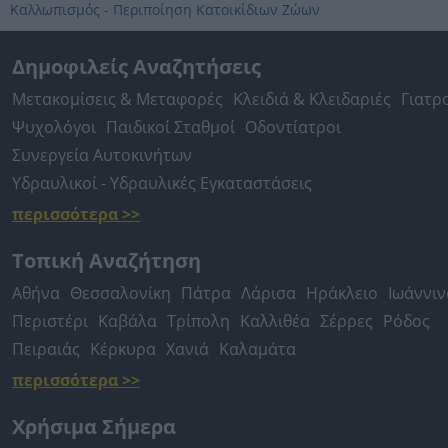
Καλλωπισμός - Περιποίηση Κατοικίδιων Ζώων
Δημοφιλείς Αναζητήσεις
Μετακομίσεις & Μεταφορές
Κλειδιά & Κλειδαριές
Γιατρ
Ψυχολόγοι
Παιδικοί Σταθμοί
Οδοντίατροι
Συνεργεία Αυτοκινήτων
Υδραυλικοί - Υδραυλικές Εγκαταστάσεις
περισσότερα >>
Τοπική Αναζήτηση
Αθήνα
Θεσσαλονίκη
Πάτρα
Λάρισα
Ηράκλειο
Ιωάννιν
Περιστέρι
Καβάλα
Τρίπολη
Καλλιθέα
Σέρρες
Ρόδος
Πειραιάς
Κέρκυρα
Χανιά
Καλαμάτα
περισσότερα >>
Χρήσιμα Σήμερα