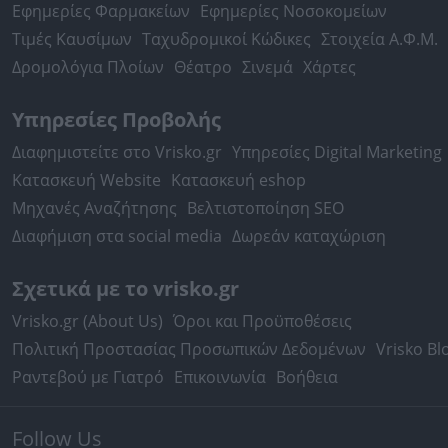
Εφημερίες Φαρμακείων
Εφημερίες Νοσοκομείων
Τιμές Καυσίμων
Ταχυδρομικοί Κώδικες
Στοιχεία Α.Φ.Μ.
Δρομολόγια Πλοίων
Θέατρο
Σινεμά
Χάρτες
Υπηρεσίες Προβολής
Διαφημιστείτε στο Vrisko.gr
Υπηρεσίες Digital Marketing
Κατασκευή Website
Κατασκευή eshop
Μηχανές Αναζήτησης
Βελτιστοποίηση SEO
Διαφήμιση στα social media
Δωρεάν καταχώριση
Σχετικά με το vrisko.gr
Vrisko.gr (About Us)
Όροι και Προϋποθέσεις
Πολιτική Προστασίας Προσωπικών Δεδομένων
Vrisko Bl
Ραντεβού με Γιατρό
Επικοινωνία
Βοήθεια
Follow Us