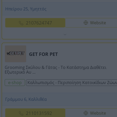
Ηπείρου 25, Υμηττός
2107624747
Website
GET FOR PET
Grooming Σκύλου & Γάτας - Το Κατάστημα Διαθέτει
Εξωτερικό Αυ ...
e-shop
Καλλωπισμός - Περιποίηση Κατοικίδιων Ζώω
Γράμμου 6, Καλλιθέα
2110131592
Website