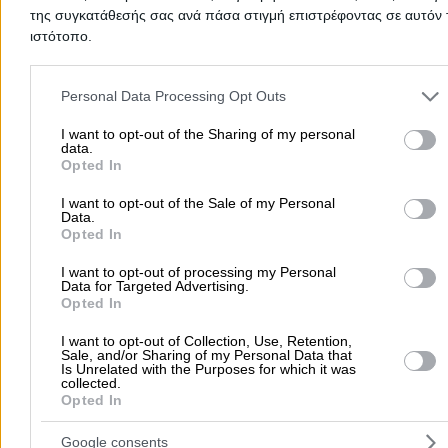
Στοιχεία αναζήτησης:
Καλλωπισμός Περιποίηση
της συγκατάθεσής σας ανά πάσα στιγμή επιστρέφοντας σε αυτόν 
Κατοικίδιων Ζώων , Νέα Σμύρνη
ΦΡΟΥ ΦΡΟΥ ΚΑΙ ΑΡΩΜΑΤΑ
ιστότοπο.
(Δημόπουλος Νικόλαος Δ.)
Κομμωτήριο Κατοικίδιων Ζώων
Please note that this website/app uses one or more Google servic
and may gather and store information including but not limited to
Personal Data Processing Opt Outs
Καλλωπισμός - Περιποίηση Κατοικίδιων Ζώων
your visit or usage behaviour. You may click to grant or deny cons
to Google and its third-party tags to use your data for below speci
I want to opt-out of the Sharing of my personal
Ευξείνου Πόντου 103, Νέα Σμύρνη
data.
purposes in below Google consent section.
Opted In
Τηλέφωνο:
2109317766
I want to opt-out of the Sale of my Personal
Στοιχεία αναζήτησης:
Καλλωπισμός Περιποίηση
Data.
Κατοικίδιων Ζώων , Νέα Σμύρνη
Opted In
WOOFS AND FLUFFS
I want to opt-out of processing my Personal
Καλλωπισμός - Περιποίηση Κατοικίδιων Ζώων
Data for Targeted Advertising.
Opted In
Αρτάκης 123-125, Νέα Σμύρνη
I want to opt-out of Collection, Use, Retention,
Sale, and/or Sharing of my Personal Data that
Λούσιμο, κούρεμα, χτένισμα, αφαίρεση νεκρής τρίχας,
Is Unrelated with the Purposes for which it was
κόψιμο νυχιών, καθαρισμός αυτιών, κούρεμα φυλής.
collected.
Opted In
Τηλέφωνο:
THE BARKING BARBER
2130480060
(Πορτοκάλης Βασίλειος Γ.)
Στοιχεία αναζήτησης:
Καλλωπισμός Περιποίηση
Κομμωτήριο Μικρών Ζώων
Google consents