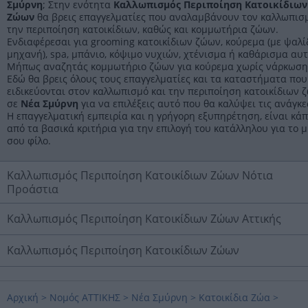
Σμύρνη
; Στην ενότητα
Καλλωπισμός Περιποίηση Κατοικίδιων
Ζώων
θα βρεις επαγγελματίες που αναλαμβάνουν τον καλλωπισμ
την περιποίηση κατοικίδιων, καθώς και κομμωτήρια ζώων.
Ενδιαφέρεσαι για grooming κατοικίδιων ζώων, κούρεμα (με ψαλίδ
μηχανή), spa, μπάνιο, κόψιμο νυχιών, χτένισμα ή καθάρισμα αυτ
Μήπως αναζητάς κομμωτήριο ζώων για κούρεμα χωρίς νάρκωση
Εδώ θα βρεις όλους τους επαγγελματίες και τα καταστήματα που
ειδικεύονται στον καλλωπισμό και την περιποίηση κατοικίδιων 
σε
Νέα Σμύρνη
για να επιλέξεις αυτό που θα καλύψει τις ανάγκε
Η επαγγελματική εμπειρία και η γρήγορη εξυπηρέτηση, είναι κά
από τα βασικά κριτήρια για την επιλογή του κατάλληλου για το μ
σου φίλο.
Καλλωπισμός Περιποίηση Κατοικίδιων Ζώων Νότια
Προάστια
Καλλωπισμός Περιποίηση Κατοικίδιων Ζώων Αττικής
Καλλωπισμός Περιποίηση Κατοικίδιων Ζώων
Αρχική
>
Νομός ΑΤΤΙΚΗΣ
>
Νέα Σμύρνη
>
Κατοικίδια Ζώα
>