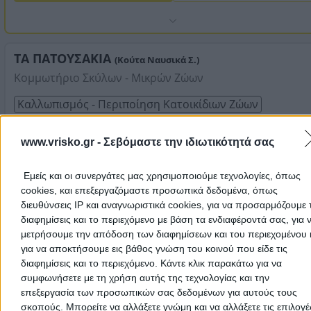
ΤΑ ΠΑΤΟΥΣΑΚΙΑ
(Κούτα Ναυσικά Σ.)
Κομμωτήριο Σκύλων - Μικρών Ζώων
Καλλωπισμός - Περιποίηση Κατοικίδιων Ζώων
Αγίας Σοφίας 77, Νέα Σμύρνη
www.vrisko.gr -
Σεβόμαστε την ιδιωτικότητά σας
Τηλέφωνο:
6970825320
Εμείς και οι συνεργάτες μας χρησιμοποιούμε τεχνολογίες, όπως
Στοιχεία αναζήτησης:
Καλλωπισμός Περιποίηση
cookies, και επεξεργαζόμαστε προσωπικά δεδομένα, όπως
Κατοικίδιων Ζώων , Νέα Σμύρνη
FLUFFIN
διευθύνσεις IP και αναγνωριστικά cookies, για να προσαρμόζουμε τ
Dog Grooming Salon
διαφημίσεις και το περιεχόμενο με βάση τα ενδιαφέροντά σας, για 
μετρήσουμε την απόδοση των διαφημίσεων και του περιεχομένου 
Καλλωπισμός - Περιποίηση Κατοικίδιων Ζώων
για να αποκτήσουμε εις βάθος γνώση του κοινού που είδε τις
διαφημίσεις και το περιεχόμενο. Κάντε κλικ παρακάτω για να
Σοφούλη Θεμιστοκλή 49, Νέα Σμύρνη
συμφωνήσετε με τη χρήση αυτής της τεχνολογίας και την
επεξεργασία των προσωπικών σας δεδομένων για αυτούς τους
Τηλέφωνο:
2164002424
σκοπούς. Μπορείτε να αλλάξετε γνώμη και να αλλάξετε τις επιλογέ