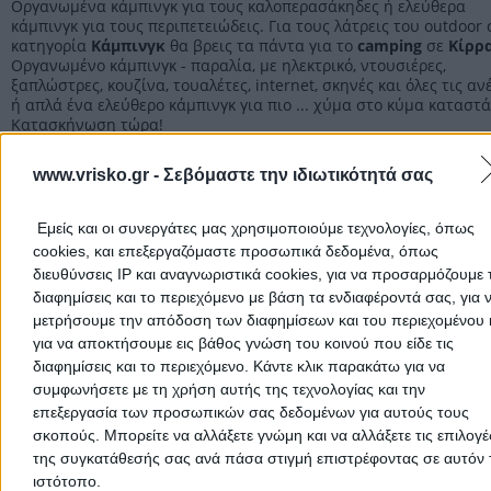
Οργανωμένα κάμπινγκ για τους καλοπερασάκηδες ή ελεύθερα
κάμπινγκ για τους περιπετειώδεις. Για τους λάτρεις του outdoor
κατηγορία
Κάμπινγκ
θα βρεις τα πάντα για το
camping
σε
Κίρρ
Οργανωμένο κάμπινγκ - παραλία, με ηλεκτρικό, ντουσιέρες,
ξαπλώστρες, κουζίνα, τουαλέτες, internet, σκηνές και όλες τις αν
ή απλά ένα ελεύθερο κάμπινγκ για πιο ... χύμα στο κύμα καταστά
Κατασκήνωση τώρα!
www.vrisko.gr -
Σεβόμαστε την ιδιωτικότητά σας
Κάμπινγκ Φωκίδας
Εμείς και οι συνεργάτες μας χρησιμοποιούμε τεχνολογίες, όπως
Κάμπινγκ
cookies, και επεξεργαζόμαστε προσωπικά δεδομένα, όπως
διευθύνσεις IP και αναγνωριστικά cookies, για να προσαρμόζουμε τ
διαφημίσεις και το περιεχόμενο με βάση τα ενδιαφέροντά σας, για 
Αρχική
>
Νομός ΦΩΚΙΔΑΣ
>
Κίρρα
>
Διαμονή
>
Κάμπινγκ
μετρήσουμε την απόδοση των διαφημίσεων και του περιεχομένου 
για να αποκτήσουμε εις βάθος γνώση του κοινού που είδε τις
Δημοφιλείς Αναζητήσεις
διαφημίσεις και το περιεχόμενο. Κάντε κλικ παρακάτω για να
συμφωνήσετε με τη χρήση αυτής της τεχνολογίας και την
Μετακομίσεις & Μεταφορές
Κλειδιά & Κλειδαριές
Γιατρ
επεξεργασία των προσωπικών σας δεδομένων για αυτούς τους
Ψυχολόγοι
σκοπούς. Μπορείτε να αλλάξετε γνώμη και να αλλάξετε τις επιλογέ
Παιδικοί Σταθμοί
Οδοντίατροι
της συγκατάθεσής σας ανά πάσα στιγμή επιστρέφοντας σε αυτόν 
Συνεργεία Αυτοκινήτων
ιστότοπο.