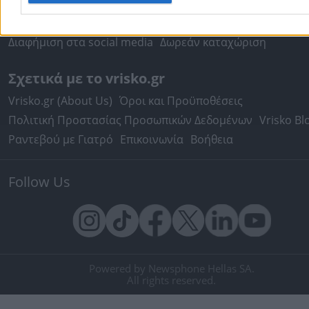
Κατασκευή Website
Κατασκευή eshop
Μηχανές Αναζήτησης
Βελτιστοποίηση SEO
Διαφήμιση στα social media
Δωρεάν καταχώριση
Σχετικά με το vrisko.gr
Vrisko.gr (About Us)
Όροι και Προϋποθέσεις
Πολιτική Προστασίας Προσωπικών Δεδομένων
Vrisko Bl
Ραντεβού με Γιατρό
Επικοινωνία
Βοήθεια
Follow Us
Powered by Newsphone Hellas SA.
All rights reserved.