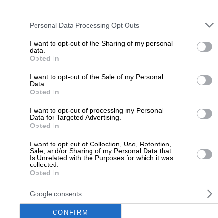
Υδραυλικοί - Υδραυλικές Εγκαταστάσεις
Please note that this website/app uses one or more Google servic
περισσότερα >>
and may gather and store information including but not limited to
Personal Data Processing Opt Outs
your visit or usage behaviour. You may click to grant or deny cons
Τοπική Αναζήτηση
to Google and its third-party tags to use your data for below speci
I want to opt-out of the Sharing of my personal
data.
purposes in below Google consent section.
Αθήνα
Θεσσαλονίκη
Πάτρα
Λάρισα
Ηράκλειο
Ιωάννιν
Opted In
Περιστέρι
Καβάλα
Τρίπολη
Καλλιθέα
Σέρρες
Ρόδος
I want to opt-out of the Sale of my Personal
Πειραιάς
Κέρκυρα
Χανιά
Καλαμάτα
Data.
Opted In
περισσότερα >>
I want to opt-out of processing my Personal
Data for Targeted Advertising.
Χρήσιμα Σήμερα
Opted In
Εφημερίες Φαρμακείων
Εφημερίες Νοσοκομείων
I want to opt-out of Collection, Use, Retention,
Τιμές Καυσίμων
Ταχυδρομικοί Κώδικες
Στοιχεία Α.Φ.Μ.
Sale, and/or Sharing of my Personal Data that
Is Unrelated with the Purposes for which it was
Δρομολόγια Πλοίων
Θέατρο
Σινεμά
Χάρτες
collected.
Opted In
Υπηρεσίες Προβολής
Google consents
Διαφημιστείτε στο Vrisko.gr
Υπηρεσίες Digital Marketing
CONFIRM