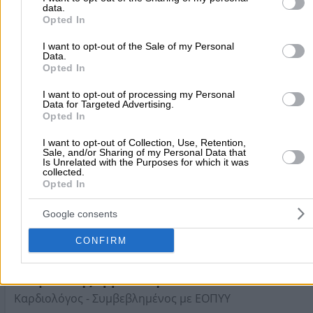
Στοιχεία αναζήτησης:
Καρδιολόγοι , Ανατολική Αττική
5.0
(1 αξιολόγηση)
data.
purposes in below Google consent section.
Ειδικός Καρδιολόγος
Opted In
Καρδιολόγοι
I want to opt-out of the Sale of my Personal
Data.
Opted In
Λούη Σπύρου 6, Καπανδρίτι
I want to opt-out of processing my Personal
Τηλέφωνο:
2295052929
Data for Targeted Advertising.
Opted In
Στοιχεία αναζήτησης:
Καρδιολόγοι , Ανατολική Αττική
Μέξης Ευάγγελος Γ.
I want to opt-out of Collection, Use, Retention,
Sale, and/or Sharing of my Personal Data that
Καρδιολόγος
Is Unrelated with the Purposes for which it was
collected.
Καρδιολόγοι
Opted In
Google consents
Δαμιανού 2, Νέα Μάκρη
CONFIRM
Τηλέφωνο:
2294069128
Στοιχεία αναζήτησης:
Καρδιολόγοι , Ανατολική Αττική
Στεφανάκης Εμμανουήλ Κ.
Καρδιολόγος - Συμβεβλημένος με ΕΟΠΥΥ