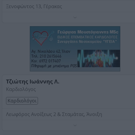
Ξενοφώντος 13, Γέρακας
Τηλέφωνο:
2106616117
Στοιχεία αναζήτησης:
Καρδιολόγοι , Ανατολική Αττική
Τζιώτης Ιωάννης Λ.
Καρδιολόγος
Καρδιολόγοι
Λεωφόρος Ανοίξεως 2 & Σταμάτας, Άνοιξη
Πιστοποιημένος με τον ΕΟΠΥΥ μόνο για ηλεκτρονική
συνταγογράφηση.