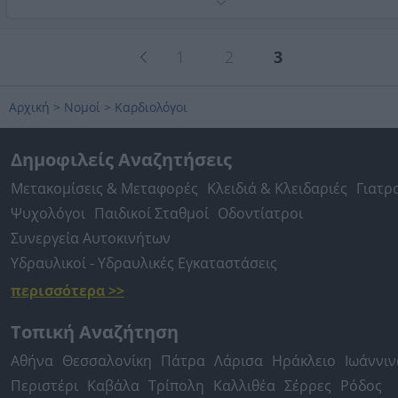
Τηλέφωνο:
2294024300
Στοιχεία αναζήτησης:
Καρδιολόγοι , Ανατολική Αττική
1
2
3
Αρχική
>
Νομοί
>
Καρδιολόγοι
Δημοφιλείς Αναζητήσεις
Μετακομίσεις & Μεταφορές
Κλειδιά & Κλειδαριές
Γιατρ
Ψυχολόγοι
Παιδικοί Σταθμοί
Οδοντίατροι
Συνεργεία Αυτοκινήτων
Υδραυλικοί - Υδραυλικές Εγκαταστάσεις
περισσότερα >>
Τοπική Αναζήτηση
Αθήνα
Θεσσαλονίκη
Πάτρα
Λάρισα
Ηράκλειο
Ιωάννιν
Περιστέρι
Καβάλα
Τρίπολη
Καλλιθέα
Σέρρες
Ρόδος