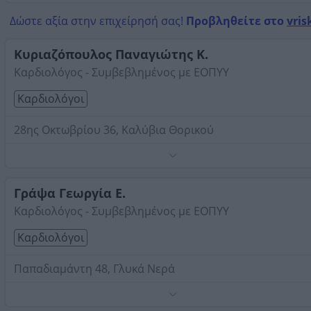
Στοιχεία αναζήτησης:
Καρδιολόγοι , Ανατολική Αττική
Δώστε αξία στην επιχείρησή σας!
Προβληθείτε στο
vris
Κυριαζόπουλος Παναγιώτης Κ.
Καρδιολόγος - Συμβεβλημένος με ΕΟΠΥΥ
Καρδιολόγοι
28ης Οκτωβρίου 36, Καλύβια Θορικού
Τηλέφωνο:
2299046440
Στοιχεία αναζήτησης:
Καρδιολόγοι , Ανατολική Αττική
Γράψα Γεωργία Ε.
Καρδιολόγος - Συμβεβλημένος με ΕΟΠΥΥ
Καρδιολόγοι
Παπαδιαμάντη 48, Γλυκά Νερά
Τηλέφωνο:
2106041784