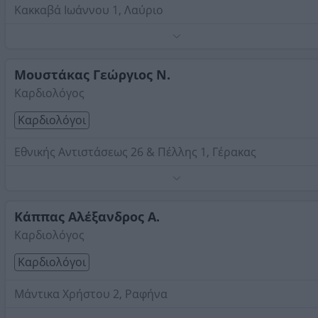
Κακκαβά Ιωάννου 1, Λαύριο
Καρδιολόγος MD, MSc.
Τηλέφωνο:
6939458959
Μουστάκας Γεώργιος Ν.
Στοιχεία αναζήτησης:
Καρδιολόγοι , Ανατολική Αττική
Καρδιολόγος
Καρδιολόγοι
Εθνικής Αντιστάσεως 26 & Πέλλης 1, Γέρακας
Τηλέφωνο:
2162005505
Στοιχεία αναζήτησης:
Καρδιολόγοι , Ανατολική Αττική
Κάππας Αλέξανδρος Α.
Καρδιολόγος
Καρδιολόγοι
Μάντικα Χρήστου 2, Ραφήνα