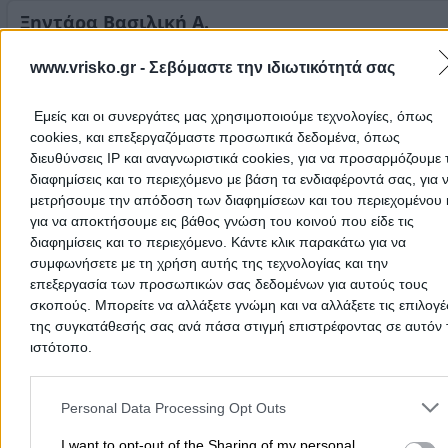
Τηλέφωνο:
Ξηντάρα Βασιλική Α.
2106219590
Ειδικός Καρδιολόγος
Στοιχεία αναζήτησης:
Καρδιολόγοι , Ανατολική Αττική
www.vrisko.gr -
Σεβόμαστε την ιδιωτικότητά σας
Καρδιολόγοι
Εμείς και οι συνεργάτες μας χρησιμοποιούμε τεχνολογίες, όπως
Λεωφόρος Μαραθώνος 80, Πικέρμι
cookies, και επεξεργαζόμαστε προσωπικά δεδομένα, όπως
διευθύνσεις IP και αναγνωριστικά cookies, για να προσαρμόζουμε τ
Πιστοποιημένη με ΕΟΠΥΥ μόνο για ηλεκτρονική
διαφημίσεις και το περιεχόμενο με βάση τα ενδιαφέροντά σας, για 
συνταγογράφηση.
μετρήσουμε την απόδοση των διαφημίσεων και του περιεχομένου 
Τηλέφωνο:
Σταμέλος Νικόλαος Π.
2106039350
για να αποκτήσουμε εις βάθος γνώση του κοινού που είδε τις
διαφημίσεις και το περιεχόμενο. Κάντε κλικ παρακάτω για να
Καρδιολόγος
Στοιχεία αναζήτησης:
Καρδιολόγοι , Ανατολική Αττική
συμφωνήσετε με τη χρήση αυτής της τεχνολογίας και την
Καρδιολόγοι
επεξεργασία των προσωπικών σας δεδομένων για αυτούς τους
σκοπούς. Μπορείτε να αλλάξετε γνώμη και να αλλάξετε τις επιλογέ
της συγκατάθεσής σας ανά πάσα στιγμή επιστρέφοντας σε αυτόν 
Έβρου 19, Γέρακας
ιστότοπο.
Πιστοποιημένος με ΕΟΠΥΥ μόνο για ηλεκτρονική
Please note that this website/app uses one or more Google servic
συνταγογράφηση.
and may gather and store information including but not limited to
Personal Data Processing Opt Outs
Τηλέφωνο:
Γαλάτης Δημήτριος Η.
2114073432
your visit or usage behaviour. You may click to grant or deny cons
to Google and its third-party tags to use your data for below speci
I want to opt-out of the Sharing of my personal