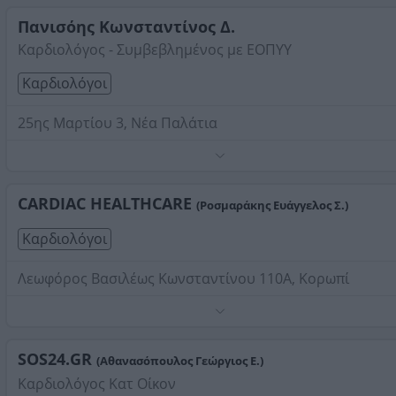
Στοιχεία αναζήτησης:
Καρδιολόγοι , Ανατολική Αττική
Πανισόης Κωνσταντίνος Δ.
Καρδιολόγος - Συμβεβλημένος με ΕΟΠΥΥ
Καρδιολόγοι
25ης Μαρτίου 3, Νέα Παλάτια
Τηλέφωνο:
2295035400
Στοιχεία αναζήτησης:
Καρδιολόγοι , Ανατολική Αττική
CARDIAC HEALTHCARE
(Ροσμαράκης Ευάγγελος Σ.)
Καρδιολόγοι
Λεωφόρος Βασιλέως Κωνσταντίνου 110Α, Κορωπί
Τηλέφωνο:
2114060473
Στοιχεία αναζήτησης:
Καρδιολόγοι , Ανατολική Αττική
SOS24.GR
(Αθανασόπουλος Γεώργιος Ε.)
Καρδιολόγος Κατ Οίκον