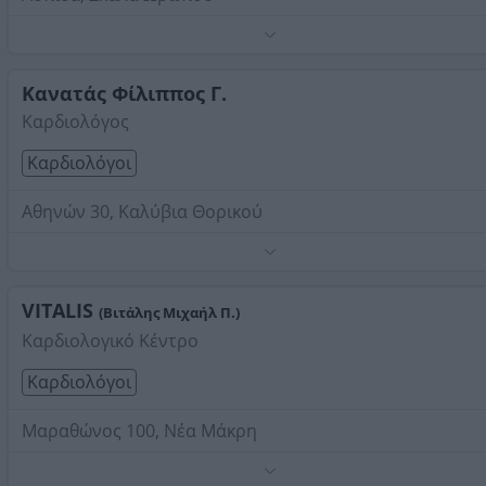
Τηλέφωνο:
2295033693
Στοιχεία αναζήτησης:
Καρδιολόγοι , Ανατολική Αττική
Κανατάς Φίλιππος Γ.
Καρδιολόγος
Καρδιολόγοι
Αθηνών 30, Καλύβια Θορικού
Τηλέφωνο:
2299049187
Στοιχεία αναζήτησης:
Καρδιολόγοι , Ανατολική Αττική
VITALIS
(Βιτάλης Μιχαήλ Π.)
Καρδιολογικό Κέντρο
Καρδιολόγοι
Μαραθώνος 100, Νέα Μάκρη
Τηλέφωνο:
2294095644