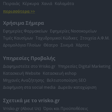
Πειραιάς
Κέρκυρα
Χανιά
Καλαμάτα
περισσότερα >>
Χρήσιμα Σήμερα
Εφημερίες Φαρμακείων
Εφημερίες Νοσοκομείων
Τιμές Καυσίμων
Ταχυδρομικοί Κώδικες
Στοιχεία Α.Φ.Μ.
Δρομολόγια Πλοίων
Θέατρο
Σινεμά
Χάρτες
Υπηρεσίες Προβολής
Διαφημιστείτε στο Vrisko.gr
Υπηρεσίες Digital Marketing
Κατασκευή Website
Κατασκευή eshop
Μηχανές Αναζήτησης
Βελτιστοποίηση SEO
Διαφήμιση στα social media
Δωρεάν καταχώριση
Σχετικά με το vrisko.gr
Vrisko.gr (About Us)
Όροι και Προϋποθέσεις