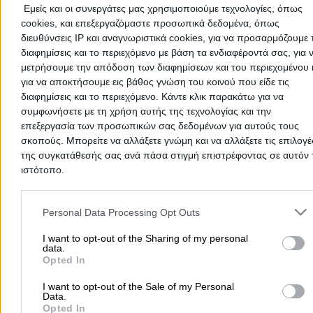
εδώ μπορείς να τους βρεις όλους ώστε να διαλέξεις τον ιδανικό 
Εμείς και οι συνεργάτες μας χρησιμοποιούμε τεχνολογίες, όπως
σένα! Και αν αναρωτιέσαι πως να επιλέξεις τον κατάλληλο, το
cookies, και επεξεργαζόμαστε προσωπικά δεδομένα, όπως
βιογραφικό και η επαγγελματική εμπειρία είναι δυο βασικά κριτή
διευθύνσεις IP και αναγνωριστικά cookies, για να προσαρμόζουμε τ
Κλείνοντας ραντεβού μαζί του & έχοντας προσωπική επαφή, θα έ
διαφημίσεις και το περιεχόμενο με βάση τα ενδιαφέροντά σας, για 
μια πιο ολοκληρωμένη εικόνα.
μετρήσουμε την απόδοση των διαφημίσεων και του περιεχομένου 
για να αποκτήσουμε εις βάθος γνώση του κοινού που είδε τις
Και μην ξεχνάς: Ο γιατρός σου είναι ο σύμμαχος της υγείας σου!
διαφημίσεις και το περιεχόμενο. Κάντε κλικ παρακάτω για να
συμφωνήσετε με τη χρήση αυτής της τεχνολογίας και την
Καρδιολόγοι Κιλκίς
επεξεργασία των προσωπικών σας δεδομένων για αυτούς τους
σκοπούς. Μπορείτε να αλλάξετε γνώμη και να αλλάξετε τις επιλογέ
Καρδιολόγοι
της συγκατάθεσής σας ανά πάσα στιγμή επιστρέφοντας σε αυτόν 
ιστότοπο.
Please note that this website/app uses one or more Google servic
Αρχική
>
Νομός ΚΙΛΚΙΣ
>
Γουμένισσα
>
Ιατροί
>
Καρδιολόγοι
and may gather and store information including but not limited to
Personal Data Processing Opt Outs
your visit or usage behaviour. You may click to grant or deny cons
Δημοφιλείς Αναζητήσεις
to Google and its third-party tags to use your data for below speci
I want to opt-out of the Sharing of my personal
data.
purposes in below Google consent section.
Opted In
Μετακομίσεις & Μεταφορές
Κλειδιά & Κλειδαριές
Γιατρ
Ψυχολόγοι
Παιδικοί Σταθμοί
Οδοντίατροι
I want to opt-out of the Sale of my Personal
Data.
Συνεργεία Αυτοκινήτων
Opted In