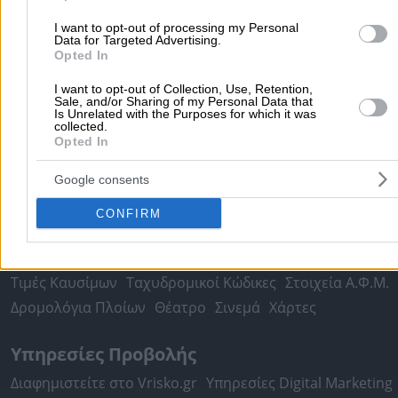
Υδραυλικοί - Υδραυλικές Εγκαταστάσεις
I want to opt-out of processing my Personal
περισσότερα >>
Data for Targeted Advertising.
Opted In
Τοπική Αναζήτηση
I want to opt-out of Collection, Use, Retention,
Sale, and/or Sharing of my Personal Data that
Αθήνα
Θεσσαλονίκη
Πάτρα
Λάρισα
Ηράκλειο
Ιωάννιν
Is Unrelated with the Purposes for which it was
collected.
Περιστέρι
Καβάλα
Τρίπολη
Καλλιθέα
Σέρρες
Ρόδος
Opted In
Πειραιάς
Κέρκυρα
Χανιά
Καλαμάτα
Google consents
περισσότερα >>
CONFIRM
Χρήσιμα Σήμερα
Εφημερίες Φαρμακείων
Εφημερίες Νοσοκομείων
Τιμές Καυσίμων
Ταχυδρομικοί Κώδικες
Στοιχεία Α.Φ.Μ.
Δρομολόγια Πλοίων
Θέατρο
Σινεμά
Χάρτες
Υπηρεσίες Προβολής
Διαφημιστείτε στο Vrisko.gr
Υπηρεσίες Digital Marketing