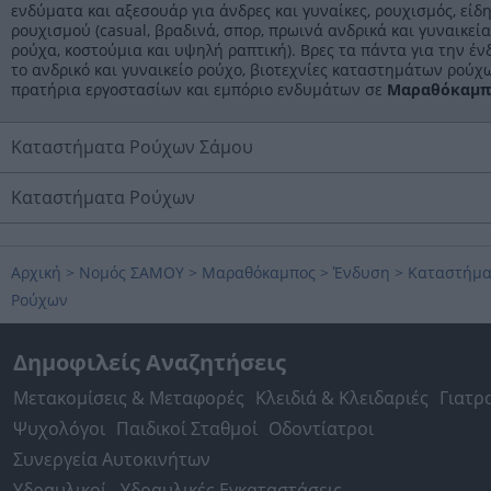
ενδύματα και αξεσουάρ για άνδρες και γυναίκες, ρουχισμός, είδ
ρουχισμού (casual, βραδινά, σπορ, πρωινά ανδρικά και γυναικεία
ρούχα, κοστούμια και υψηλή ραπτική). Βρες τα πάντα για την έν
το ανδρικό και γυναικείο ρούχο, βιοτεχνίες καταστημάτων ρούχ
πρατήρια εργοστασίων και εμπόριο ενδυμάτων σε
Μαραθόκαμπ
Καταστήματα Ρούχων Σάμου
Καταστήματα Ρούχων
Αρχική
>
Νομός ΣΑΜΟΥ
>
Μαραθόκαμπος
>
Ένδυση
>
Καταστήμ
Ρούχων
Δημοφιλείς Αναζητήσεις
Μετακομίσεις & Μεταφορές
Κλειδιά & Κλειδαριές
Γιατρ
Ψυχολόγοι
Παιδικοί Σταθμοί
Οδοντίατροι
Συνεργεία Αυτοκινήτων
Υδραυλικοί - Υδραυλικές Εγκαταστάσεις