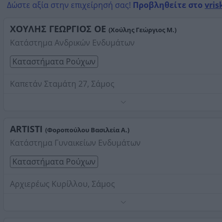
Δώστε αξία στην επιχείρησή σας!
Προβληθείτε στο
vris
Μαραθόκαμπος
ΧΟΥΛΗΣ ΓΕΩΡΓΙΟΣ ΟΕ
(Χούλης Γεώργιος Μ.)
Κατάστημα Ανδρικών Ενδυμάτων
Καταστήματα Ρούχων
Καπετάν Σταμάτη 27, Σάμος
Τηλέφωνο:
2273027651
Στοιχεία αναζήτησης:
Καταστήματα Ρούχων ,
Μαραθόκαμπος
ARTISTI
(Φοροπούλου Βασιλεία Α.)
Κατάστημα Γυναικείων Ενδυμάτων
Καταστήματα Ρούχων
Αρχιερέως Κυρίλλου, Σάμος
BSB - Mexx - Sarah Lawrence - BO2 - Exe - Paul's Boutique
Bag - Kem - Nidodileda - Kravan - Peace and Chaos