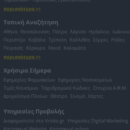
περισσότερα >>
Τοπική Αναζήτηση
Αθήνα
Θεσσαλονίκη
Πάτρα
Λάρισα
Ηράκλειο
Ιωάννιν
Περιστέρι
Καβάλα
Τρίπολη
Καλλιθέα
Σέρρες
Ρόδος
Πειραιάς
Κέρκυρα
Χανιά
Καλαμάτα
περισσότερα >>
Χρήσιμα Σήμερα
Εφημερίες Φαρμακείων
Εφημερίες Νοσοκομείων
Τιμές Καυσίμων
Ταχυδρομικοί Κώδικες
Στοιχεία Α.Φ.Μ.
Δρομολόγια Πλοίων
Θέατρο
Σινεμά
Χάρτες
Υπηρεσίες Προβολής
Διαφημιστείτε στο Vrisko.gr
Υπηρεσίες Digital Marketing
Κατασκευή Website
Κατασκευή eshop