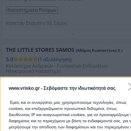
Καταστήματα Ρούχων
Καπετάν Σταμάτη 33, Σάμος
Τηλέφωνο:
2273025050
Στοιχεία αναζήτησης:
Καταστήματα Ρούχων ,
Μαραθόκαμπος
THE LITTLE STORES SAMOS
(Αδάμος Κωσταντίνος Χ.)
5.0
(1 αξιολόγηση)
Κατάστημα Ανδρικών - Γυναικείων Ενδυμάτων -
Ηλεκτρονικό Κατάστημα
e-shop
Καταστήματα Ρούχων
www.vrisko.gr -
Σεβόμαστε την ιδιωτικότητά σας
Επαρχιακή Οδός Χώρας, Σάμος
Εμείς και οι συνεργάτες μας χρησιμοποιούμε τεχνολογίες, όπως
Τηλέφωνο:
2273080832
cookies, και επεξεργαζόμαστε προσωπικά δεδομένα, όπως
Στοιχεία αναζήτησης:
Καταστήματα Ρούχων ,
διευθύνσεις IP και αναγνωριστικά cookies, για να προσαρμόζουμε τ
Μαραθόκαμπος
DIL BOUTIQUE
διαφημίσεις και το περιεχόμενο με βάση τα ενδιαφέροντά σας, για 
(Μουστάκα - Μανωλιάδου Σοφία Α.)
μετρήσουμε την απόδοση των διαφημίσεων και του περιεχομένου 
Κατάστημα Γυναικείων Ενδυμάτων