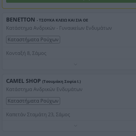
BENETTON
- ΤΣΟΥΚΑ ΚΛΕΙΩ ΚΑΙ ΣΙΑ ΟΕ
Κατάστημα Ανδρικών - Γυναικείων Ενδυμάτων
Καταστήματα Ρούχων
Κονταξή 8, Σάμος
Benetton
Τηλέφωνο:
2273024840
CAMEL SHOP
(Τσουμάκη Σοφία Ι.)
Στοιχεία αναζήτησης:
Καταστήματα Ρούχων ,
Μαραθόκαμπος
Κατάστημα Ανδρικών Ενδυμάτων
Καταστήματα Ρούχων
Καπετάν Σταμάτη 23, Σάμος
Τηλέφωνο:
2273024944
Στοιχεία αναζήτησης:
Καταστήματα Ρούχων ,