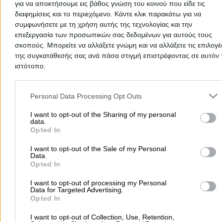
για να αποκτήσουμε εις βάθος γνώση του κοινού που είδε τις
διαφημίσεις και το περιεχόμενο. Κάντε κλικ παρακάτω για να
Καταστήματα Ρούχων
συμφωνήσετε με τη χρήση αυτής της τεχνολογίας και την
επεξεργασία των προσωπικών σας δεδομένων για αυτούς τους
Γυμνασιάρχου Κατεβαίνη 3, Σάμος
σκοπούς. Μπορείτε να αλλάξετε γνώμη και να αλλάξετε τις επιλογέ
της συγκατάθεσής σας ανά πάσα στιγμή επιστρέφοντας σε αυτόν 
Moschino - Painura Studio - Tommy Hilfiger - Armani - Eli
ιστότοπο.
Cavaletti - Desigual - Guess - Lucifair - Ugg - Missoni -
Longchamp -
Τσεσμετζή Σταματία Ξ.
Please note that this website/app uses one or more Google servic
Η μπουτίκ Dil έχει μια μακρόχρονη ιστορία στο χώρο τη
Τηλέφωνο:
2273023841
and may gather and store information including but not limited to
Personal Data Processing Opt Outs
Κατάστημα Γυναικείων Ενδυμάτων
μόδας του νησιού, γεμάτη επιτυχίες. Αρχικά το κατάστη
your visit or usage behaviour. You may click to grant or deny cons
Στοιχεία αναζήτησης:
Καταστήματα Ρούχων ,
άνηκε στη κυρία Χατζηδημητρίου Παρασκευή, σήμερα
to Google and its third-party tags to use your data for below speci
I want to opt-out of the Sharing of my personal
Καταστήματα Ρούχων
Μαραθόκαμπος
ανήκει στην κυρία Μουστάκα Μανωλιάδου Σοφία.
data.
purposes in below Google consent section.
Αντιπροσωπεύει τις σύγχρονες τάσεις της μόδας. Η
Opted In
ιδιοκτήτρια με αγάπη και μεράκι για την επιχείρησή της
Πλατεία Πυθαγόρα, Σάμος
υπόσχεται να συνεχίσει με τον ίδιο ζήλο την λειτουργία
I want to opt-out of the Sale of my Personal
Data.
Τηλέφωνο:
2273027346
της.
Opted In
Στοιχεία αναζήτησης:
Καταστήματα Ρούχων ,
Μαραθόκαμπος
PHILLY
I want to opt-out of processing my Personal
(Σουρής Σταμάτιος Χ.)
Data for Targeted Advertising.
Κατάστημα Ανδρικών - Γυναικείων Ενδυμάτων
Opted In
Καταστήματα Ρούχων
I want to opt-out of Collection, Use, Retention,