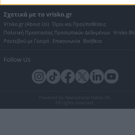
Σχετικά με το vrisko.gr
Vrisko.gr (About Us)
Όροι και Προϋποθέσεις
Πολιτική Προστασίας Προσωπικών Δεδομένων
Vrisko Bl
Ραντεβού με Γιατρό
Επικοινωνία
Βοήθεια
Follow Us
Powered by Newsphone Hellas SA.
All rights reserved.