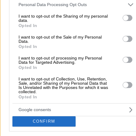
and may gather and store information including but not limited to
Τοπική Αναζήτηση
Personal Data Processing Opt Outs
your visit or usage behaviour. You may click to grant or deny cons
Αθήνα
Θεσσαλονίκη
Πάτρα
Λάρισα
Ηράκλειο
Ιωάννιν
to Google and its third-party tags to use your data for below speci
I want to opt-out of the Sharing of my personal
data.
purposes in below Google consent section.
Περιστέρι
Καβάλα
Τρίπολη
Καλλιθέα
Σέρρες
Ρόδος
Opted In
Πειραιάς
Κέρκυρα
Χανιά
Καλαμάτα
I want to opt-out of the Sale of my Personal
Data.
περισσότερα >>
Opted In
Χρήσιμα Σήμερα
I want to opt-out of processing my Personal
Data for Targeted Advertising.
Εφημερίες Φαρμακείων
Εφημερίες Νοσοκομείων
Opted In
Τιμές Καυσίμων
Ταχυδρομικοί Κώδικες
Στοιχεία Α.Φ.Μ.
I want to opt-out of Collection, Use, Retention,
Δρομολόγια Πλοίων
Θέατρο
Σινεμά
Χάρτες
Sale, and/or Sharing of my Personal Data that
Is Unrelated with the Purposes for which it was
collected.
Opted In
Υπηρεσίες Προβολής
Διαφημιστείτε στο Vrisko.gr
Υπηρεσίες Digital Marketing
Google consents
Κατασκευή Website
Κατασκευή eshop
CONFIRM
Μηχανές Αναζήτησης
Βελτιστοποίηση SEO
Διαφήμιση στα social media
Δωρεάν καταχώριση