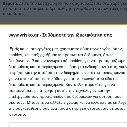
Βέροια
. Δείτε την καταχώρηση που σας ενδιαφέρει στο χάρτη κα
Στοιχεία αναζήτησης:
Κεμπάπ , Βέροια
μέσα από την υπηρεσία Δρομολόγηση λαμβάνετε αναλυτικές οδη
πρόσβασης.
Κεμπάπ Ημαθίας
www.vrisko.gr -
Σεβόμαστε την ιδιωτικότητά σας
Κεμπάπ
Εμείς και οι συνεργάτες μας χρησιμοποιούμε τεχνολογίες, όπως
cookies, και επεξεργαζόμαστε προσωπικά δεδομένα, όπως
Αρχική
>
Νομός ΗΜΑΘΙΑΣ
>
Βέροια
>
Κεμπάπ
διευθύνσεις IP και αναγνωριστικά cookies, για να προσαρμόζουμε τ
διαφημίσεις και το περιεχόμενο με βάση τα ενδιαφέροντά σας, για 
μετρήσουμε την απόδοση των διαφημίσεων και του περιεχομένου 
Δημοφιλείς Αναζητήσεις
για να αποκτήσουμε εις βάθος γνώση του κοινού που είδε τις
διαφημίσεις και το περιεχόμενο. Κάντε κλικ παρακάτω για να
Μετακομίσεις & Μεταφορές
Κλειδιά & Κλειδαριές
Γιατρ
συμφωνήσετε με τη χρήση αυτής της τεχνολογίας και την
Ψυχολόγοι
Παιδικοί Σταθμοί
Οδοντίατροι
επεξεργασία των προσωπικών σας δεδομένων για αυτούς τους
Συνεργεία Αυτοκινήτων
σκοπούς. Μπορείτε να αλλάξετε γνώμη και να αλλάξετε τις επιλογέ
της συγκατάθεσής σας ανά πάσα στιγμή επιστρέφοντας σε αυτόν 
Υδραυλικοί - Υδραυλικές Εγκαταστάσεις
ιστότοπο.
περισσότερα >>
Please note that this website/app uses one or more Google servic