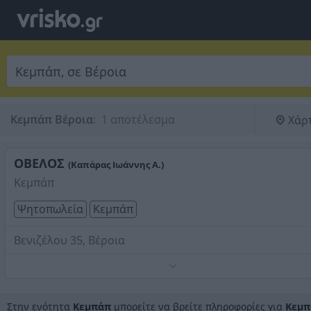
Κεμπάπ Βέροια
:
 1 αποτέλεσμα
Χάρ
ΟΒΕΛΟΣ
(Καπάρας Ιωάννης Α.)
Κεμπάπ
Ψητοπωλεία
Κεμπάπ
Βενιζέλου 35, Βέροια
Κοκορέτσι, αρνίσιο κεμπάπ, κοτόπουλο, χοιρινό
κοντοσούβλι.
Τηλέφωνο:
2331062233
Στην ενότητα
Κεμπάπ
μπορείτε να βρείτε πληροφορίες για
Κεμπ