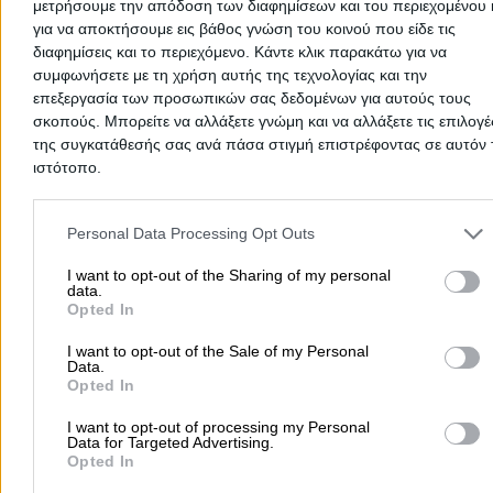
μετρήσουμε την απόδοση των διαφημίσεων και του περιεχομένου 
Κέντρα Τεχνικού Ελέγχου Οχημάτων
για να αποκτήσουμε εις βάθος γνώση του κοινού που είδε τις
διαφημίσεις και το περιεχόμενο. Κάντε κλικ παρακάτω για να
συμφωνήσετε με τη χρήση αυτής της τεχνολογίας και την
επεξεργασία των προσωπικών σας δεδομένων για αυτούς τους
Αρχική
>
Νομός ΚΑΒΑΛΑΣ
>
Ελευθερούπολη
>
Υπηρεσίες Λοιπές γ
σκοπούς. Μπορείτε να αλλάξετε γνώμη και να αλλάξετε τις επιλογέ
Αυτοκίνητα
>
Κέντρα Τεχνικού Ελέγχου Οχημάτων
της συγκατάθεσής σας ανά πάσα στιγμή επιστρέφοντας σε αυτόν 
ιστότοπο.
Δημοφιλείς Αναζητήσεις
Please note that this website/app uses one or more Google servic
and may gather and store information including but not limited to
Μετακομίσεις & Μεταφορές
Κλειδιά & Κλειδαριές
Γιατρ
Personal Data Processing Opt Outs
your visit or usage behaviour. You may click to grant or deny cons
Ψυχολόγοι
Παιδικοί Σταθμοί
Οδοντίατροι
to Google and its third-party tags to use your data for below speci
I want to opt-out of the Sharing of my personal
data.
Συνεργεία Αυτοκινήτων
purposes in below Google consent section.
Opted In
Υδραυλικοί - Υδραυλικές Εγκαταστάσεις
I want to opt-out of the Sale of my Personal
περισσότερα >>
Data.
Opted In
Τοπική Αναζήτηση
I want to opt-out of processing my Personal
Data for Targeted Advertising.
Αθήνα
Θεσσαλονίκη
Πάτρα
Λάρισα
Ηράκλειο
Ιωάννιν
Opted In
Περιστέρι
Καβάλα
Τρίπολη
Καλλιθέα
Σέρρες
Ρόδος