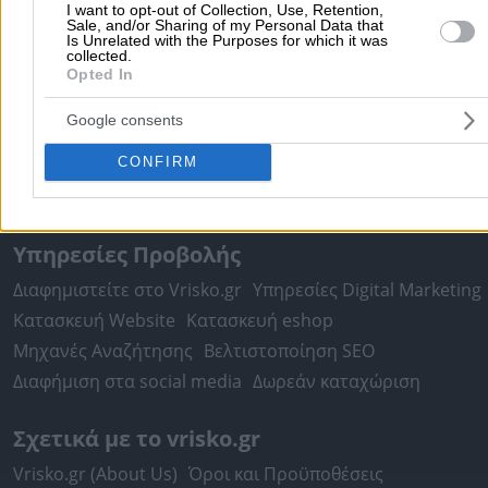
I want to opt-out of Collection, Use, Retention,
Πειραιάς
Κέρκυρα
Χανιά
Καλαμάτα
Sale, and/or Sharing of my Personal Data that
Is Unrelated with the Purposes for which it was
περισσότερα >>
collected.
Opted In
Χρήσιμα Σήμερα
Google consents
Εφημερίες Φαρμακείων
Εφημερίες Νοσοκομείων
CONFIRM
Τιμές Καυσίμων
Ταχυδρομικοί Κώδικες
Στοιχεία Α.Φ.Μ.
Δρομολόγια Πλοίων
Θέατρο
Σινεμά
Χάρτες
Υπηρεσίες Προβολής
Διαφημιστείτε στο Vrisko.gr
Υπηρεσίες Digital Marketing
Κατασκευή Website
Κατασκευή eshop
Μηχανές Αναζήτησης
Βελτιστοποίηση SEO
Διαφήμιση στα social media
Δωρεάν καταχώριση
Σχετικά με το vrisko.gr
Vrisko.gr (About Us)
Όροι και Προϋποθέσεις