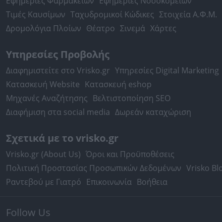
Εφημερίες Φαρμακείων
Εφημερίες Νοσοκομείων
Τιμές Καυσίμων
Ταχυδρομικοί Κώδικες
Στοιχεία Α.Φ.Μ.
Δρομολόγια Πλοίων
Θέατρο
Σινεμά
Χάρτες
Υπηρεσίες Προβολής
Διαφημιστείτε στο Vrisko.gr
Υπηρεσίες Digital Marketing
Κατασκευή Website
Κατασκευή eshop
Μηχανές Αναζήτησης
Βελτιστοποίηση SEO
Διαφήμιση στα social media
Δωρεάν καταχώριση
Σχετικά με το vrisko.gr
Vrisko.gr (About Us)
Όροι και Προϋποθέσεις
Πολιτική Προστασίας Προσωπικών Δεδομένων
Vrisko Bl
Ραντεβού με Γιατρό
Επικοινωνία
Βοήθεια
Follow Us