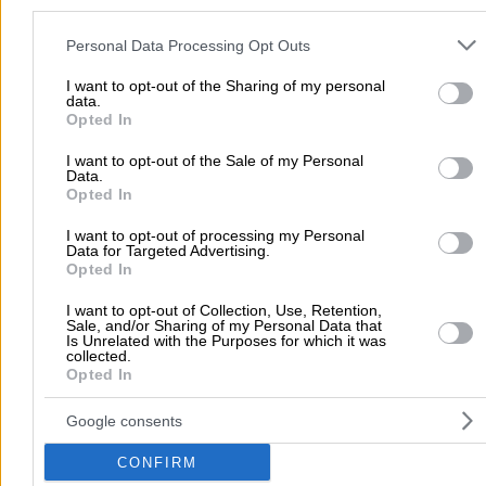
Please note that this website/app uses one or more Google servic
and may gather and store information including but not limited to
Personal Data Processing Opt Outs
your visit or usage behaviour. You may click to grant or deny cons
ΠΗΓΑΣΟΣ ΙΚΤΕΟ ΑΕ
to Google and its third-party tags to use your data for below speci
I want to opt-out of the Sharing of my personal
data.
purposes in below Google consent section.
Ιδιωτικό Κέντρο Τεχνικού Ελέγχου
Opted In
Κέντρα Τεχνικού Ελέγχου Οχημάτων
I want to opt-out of the Sale of my Personal
Data.
Opted In
Κωνσταντινουπόλεως 6 & Γονατά 1, Περιστέρι
I want to opt-out of processing my Personal
Τηλέφωνο:
2105713479
Data for Targeted Advertising.
Opted In
Στοιχεία αναζήτησης:
Κέντρα Τεχνικού Ελέγχου
Οχημάτων , Περιστέρι
I want to opt-out of Collection, Use, Retention,
Sale, and/or Sharing of my Personal Data that
Is Unrelated with the Purposes for which it was
collected.
Opted In
Google consents
CONFIRM
Ψάχνεις για κέντρα τεχνικού ελέγχου οχημάτων (ΚΤΕΟ) σε
Περισ