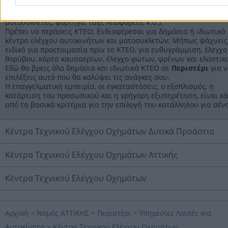
Στην ενότητα
Κέντρα Τεχνικού Ελέγχου Οχημάτων
θα βρεις όλ
κέντρα που αναλαμβάνουν τον τεχνικό έλεγχο οχημάτων (αυτοκί
μοτοσυκλέτες, φορτηγά, ταξί, λεωφορεία, κ.α.).
Πρέπει να περάσεις ΚΤΕΟ; Ενδιαφέρεσαι για δημόσια ή ιδιωτικά
κέντρα ελέγχου αυτοκινήτων και μοτοσυκλετών; Μήπως ψάχνεις
ειδικό για προετοιμασία πριν το ΚΤΕΟ, για ευθυγράμμιση, έλεγχο
θορύβου, κάρτα καυσαερίων, έλεγχο φώτων, φρένων και ελαστικ
Εδώ θα βρεις όλα δημόσια και ιδιωτικά ΚΤΕΟ σε
Περιστέρι
για 
επιλέξεις αυτό που θα καλύψει τις ανάγκες σου.
Η επαγγελματική εμπειρία, οι εγκαταστάσεις, ο εξοπλισμός, η
κατάρτιση του προσωπικού και η γρήγορη εξυπηρέτηση, είναι κ
από τα βασικά κριτήρια για την επιλογή του κατάλληλου για σέν
Κέντρα Τεχνικού Ελέγχου Οχημάτων Δυτικά Προάστια
Κέντρα Τεχνικού Ελέγχου Οχημάτων Αττικής
Κέντρα Τεχνικού Ελέγχου Οχημάτων
Αρχική
>
Νομός ΑΤΤΙΚΗΣ
>
Περιστέρι
>
Υπηρεσίες Λοιπές για
Αυτοκίνητα
>
Κέντρα Τεχνικού Ελέγχου Οχημάτων