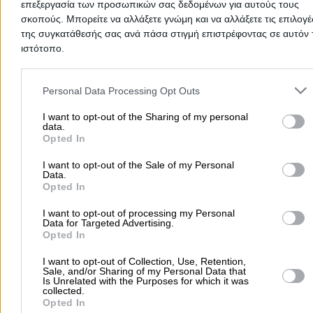
επεξεργασία των προσωπικών σας δεδομένων για αυτούς τους
Δημοφιλείς Αναζητήσεις
σκοπούς. Μπορείτε να αλλάξετε γνώμη και να αλλάξετε τις επιλογέ
της συγκατάθεσής σας ανά πάσα στιγμή επιστρέφοντας σε αυτόν 
Μετακομίσεις & Μεταφορές
Κλειδιά & Κλειδαριές
Γιατρ
ιστότοπο.
Ψυχολόγοι
Παιδικοί Σταθμοί
Οδοντίατροι
Please note that this website/app uses one or more Google servic
Συνεργεία Αυτοκινήτων
and may gather and store information including but not limited to
Personal Data Processing Opt Outs
Υδραυλικοί - Υδραυλικές Εγκαταστάσεις
your visit or usage behaviour. You may click to grant or deny cons
to Google and its third-party tags to use your data for below speci
I want to opt-out of the Sharing of my personal
περισσότερα >>
data.
purposes in below Google consent section.
Opted In
Τοπική Αναζήτηση
I want to opt-out of the Sale of my Personal
Data.
Αθήνα
Θεσσαλονίκη
Πάτρα
Λάρισα
Ηράκλειο
Ιωάννιν
Opted In
Περιστέρι
Καβάλα
Τρίπολη
Καλλιθέα
Σέρρες
Ρόδος
I want to opt-out of processing my Personal
Πειραιάς
Κέρκυρα
Χανιά
Καλαμάτα
Data for Targeted Advertising.
Opted In
περισσότερα >>
I want to opt-out of Collection, Use, Retention,
Χρήσιμα Σήμερα
Sale, and/or Sharing of my Personal Data that
Is Unrelated with the Purposes for which it was
collected.
Εφημερίες Φαρμακείων
Εφημερίες Νοσοκομείων
Opted In