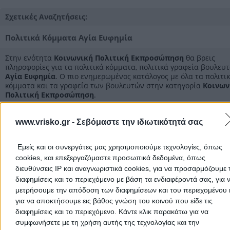
Στοιχεία αναζήτησης:
Κοινωνική Πολιτική Εκπροσώπη
Αγία Ευφημία
Σχετικές Αναζητήσεις:
Πολιτικά Κόμματα Αγία Ευφημία
Στην ενότητα
Κοινωνική Πολιτική Εκπροσώπηση
θα βρεις
πληροφορίες για τα πολιτικά κόμματα, πολιτικά γραφεία βουλευ
Αγία Ευφημία
. Ο πιο ενημερωμένος κατάλογος με όλα τα πολιτι
κόμματα και τα γραφεία των βουλευτών στην κατηγορία
Κοινων
Πολιτική Εκπροσώπηση
.
Κοινωνική Πολιτική Εκπροσώπηση Κεφαλληνίας
www.vrisko.gr -
Σεβόμαστε την ιδιωτικότητά σας
Κοινωνική Πολιτική Εκπροσώπηση Κεφαλονιά
Εμείς και οι συνεργάτες μας χρησιμοποιούμε τεχνολογίες, όπως
cookies, και επεξεργαζόμαστε προσωπικά δεδομένα, όπως
Κοινωνική Πολιτική Εκπροσώπηση
διευθύνσεις IP και αναγνωριστικά cookies, για να προσαρμόζουμε τ
διαφημίσεις και το περιεχόμενο με βάση τα ενδιαφέροντά σας, για 
μετρήσουμε την απόδοση των διαφημίσεων και του περιεχομένου 
για να αποκτήσουμε εις βάθος γνώση του κοινού που είδε τις
Αρχική
>
Νομός ΚΕΦΑΛΛΗΝΙΑΣ
>
Αγία Ευφημία
>
Εθελοντισμός
>
διαφημίσεις και το περιεχόμενο. Κάντε κλικ παρακάτω για να
Κοινωνική - Πολιτική Εκπροσώπηση
συμφωνήσετε με τη χρήση αυτής της τεχνολογίας και την