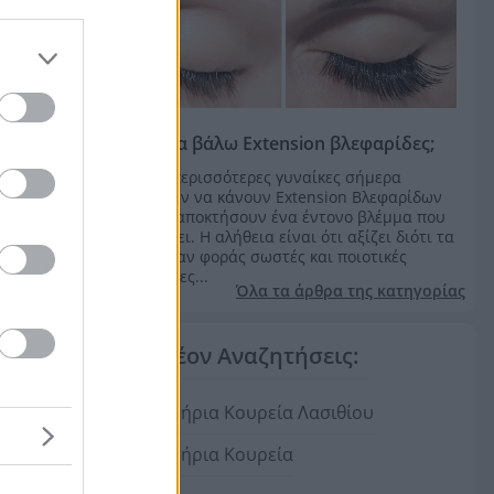
Αξίζει να βάλω Extension βλεφαρίδες;
Όλο και περισσότερες γυναίκες σήμερα
επιθυμούν να κάνουν Extension Βλεφαρίδων
ώστε να αποκτήσουν ένα έντονο βλέμμα που
μαγνητίζει. Η αλήθεια είναι ότι αξίζει διότι τα
οφέλη όταν φοράς σωστές και ποιοτικές
βλεφαρίδες...
Όλα τα άρθρα της κατηγορίας
Επιπλέον Αναζητήσεις:
Κομμωτήρια Κουρεία Λασιθίου
Κομμωτήρια Κουρεία