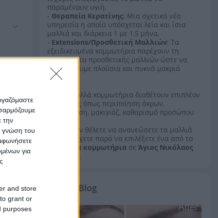
παραμένουν υγιή.
-
Θεραπεία Κερατίνης
: Μια σχετικά νέα
υπηρεσία η οποία υπόσχεται λεία και ίσια
μαλλιά και διάρκεια 1 με 1,5 μήνα.
-
Extensions/Προσθετική Μαλλιών
: Τα
εξειδικευμένα κομμωτήρια παρέχουν τη
δυνατότητα προσθετικής μαλλιών ώστε να
αποκτήσουμε πλούσια και πυκνά μακριά
μαλλιά.
Επίσης πολλά κομμωτήρια διαθέτουν επιπλέον
εργαζόμαστε
υπηρεσίες όπως περιποίηση άκρων,
οσαρμόζουμε
αποτρίχωση, μακιγιάζ, καθαρισμό προσώπου
ε την
κλπ.
Εάν λοιπόν θέλετε να ανανεώσετε τα μαλλιά
ς γνώση του
σας, δεν έχετε παρά να επιλέξετε ένα από τα
υμφωνήσετε
καλύτερα κομμωτήρια
σε
Άγιος Νικόλαος
ομένων για
Λασιθίου
.
ς
Vrisko Blog
er and store
to grant or
ed purposes