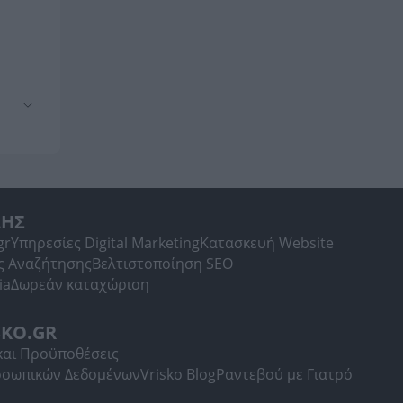
ΛΗΣ
gr
Υπηρεσίες Digital Marketing
Κατασκευή Website
ς Αναζήτησης
Βελτιστοποίηση SEO
ia
Δωρεάν καταχώριση
SKO.GR
και Προϋποθέσεις
οσωπικών Δεδομένων
Vrisko Blog
Ραντεβού με Γιατρό