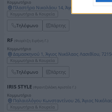
Κομμωτήριο
Πλαστήρα Νικολάου 14, Άγιος Νικόλαος Λασιθ
Κομμωτήρια & Κουρεία
Τηλέφωνο
Χάρτης
RF
(Φιορέτζη Ειρήνη Γ.)
Κομμωτήριο
Δαμασκηνού 1, Άγιος Νικόλαος Λασιθίου, 7215
Κομμωτήρια & Κουρεία
Τηλέφωνο
Χάρτης
IRIS STYLE
(Φραντζολάκη Αριστέα Γ.)
Κομμωτήριο
Παλαιολόγου Κωνσταντίνου 26, Άγιος Νικόλαο
Κομμωτήρια & Κουρεία