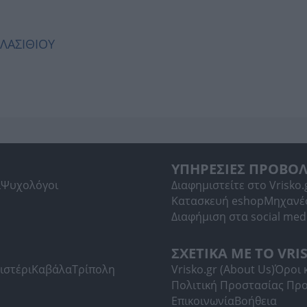
 ΛΑΣΙΘΙΟΥ
ΥΠΗΡΕΣΙΕΣ ΠΡΟΒΟ
ί
Ψυχολόγοι
Διαφημιστείτε στο Vrisko.
Κατασκευή eshop
Μηχανέ
Διαφήμιση στα social med
ΣΧΕΤΙΚΑ ΜΕ ΤΟ VRI
ιστέρι
Καβάλα
Τρίπολη
Vrisko.gr (About Us)
Όροι 
Πολιτική Προστασίας Πρ
Επικοινωνία
Βοήθεια