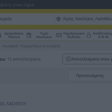
βολής Vrisko Digital
Δρομολόγια
Τιμές
Ταχυδρομικοί
Αναζήτηση 
Πλοίων
Καυσίμων
Κώδικες
Α.Φ.Μ.
 - Ομορφιά
/
Κομμωτήρια & Κουρεία
ίου
: 15 αποτελέσματα
Αποτελέσματα στον 
Προτεινόμενη
50, ΛΑΣΙΘΙΟΥ