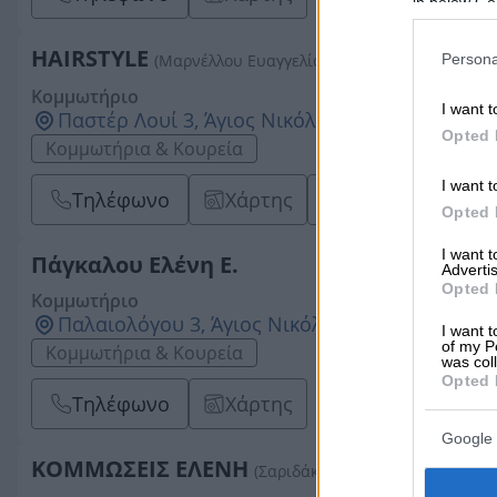
in below Go
HAIRSTYLE
(Μαρνέλλου Ευαγγελία Π.)
Persona
Κομμωτήριο
I want t
Παστέρ Λουί 3, Άγιος Νικόλαος Λασιθίου, 7215
Opted 
Κομμωτήρια & Κουρεία
I want t
Τηλέφωνο
Χάρτης
Email
Opted 
I want 
Πάγκαλου Ελένη Ε.
Advertis
Opted 
Κομμωτήριο
Παλαιολόγου 3, Άγιος Νικόλαος Λασιθίου, 721
I want t
of my P
Κομμωτήρια & Κουρεία
was col
Opted 
Τηλέφωνο
Χάρτης
Google 
ΚΟΜΜΩΣΕΙΣ ΕΛΕΝΗ
(Σαριδάκη Ελένη Ι.)