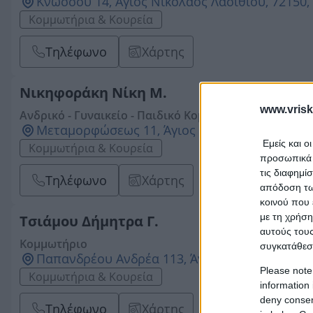
Κνωσσού 14, Άγιος Νικόλαος Λασιθίου, 72150,
Κομμωτήρια & Κουρεία
Τηλέφωνο
Χάρτης
Νικηφοράκη Νίκη Μ.
www.vrisk
Ανδρικό - Γυναικείο - Παιδικό Κομμωτήριο
Μεταμορφώσεως 11, Άγιος Νικόλαος Λασιθίου,
Εμείς και ο
Κομμωτήρια & Κουρεία
προσωπικά δ
τις διαφημί
Τηλέφωνο
Χάρτης
απόδοση των
κοινού που 
με τη χρήση
Τσιάμου Δήμητρα Γ.
αυτούς τους
Κομμωτήριο
συγκατάθεσ
Παπανδρέου Ανδρέα 113, Άγιος Νικόλαος Λασι
Please note
Κομμωτήρια & Κουρεία
information 
deny consent
Τηλέφωνο
Χάρτης