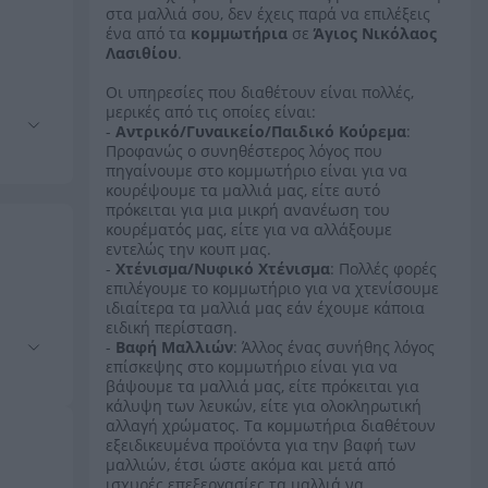
στα μαλλιά σου, δεν έχεις παρά να επιλέξεις
ένα από τα
κομμωτήρια
σε
Άγιος Νικόλαος
Λασιθίου
.
Οι υπηρεσίες που διαθέτουν είναι πολλές,
μερικές από τις οποίες είναι:
-
Αντρικό/Γυναικείο/Παιδικό Κούρεμα
:
Προφανώς ο συνηθέστερος λόγος που
πηγαίνουμε στο κομμωτήριο είναι για να
κουρέψουμε τα μαλλιά μας, είτε αυτό
πρόκειται για μια μικρή ανανέωση του
κουρέματός μας, είτε για να αλλάξουμε
εντελώς την κουπ μας.
-
Χτένισμα/Νυφικό Χτένισμα
: Πολλές φορές
επιλέγουμε το κομμωτήριο για να χτενίσουμε
ιδιαίτερα τα μαλλιά μας εάν έχουμε κάποια
ειδική περίσταση.
-
Βαφή Μαλλιών
: Άλλος ένας συνήθης λόγος
επίσκεψης στο κομμωτήριο είναι για να
βάψουμε τα μαλλιά μας, είτε πρόκειται για
κάλυψη των λευκών, είτε για ολοκληρωτική
αλλαγή χρώματος. Τα κομμωτήρια διαθέτουν
εξειδικευμένα προϊόντα για την βαφή των
μαλλιών, έτσι ώστε ακόμα και μετά από
ισχυρές επεξεργασίες τα μαλλιά να