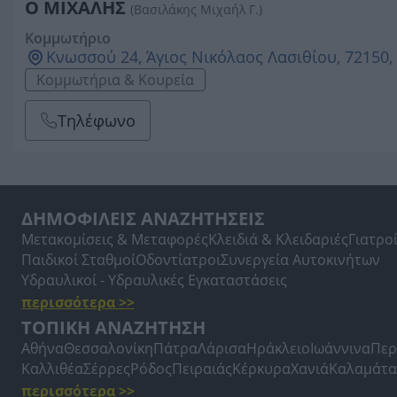
Ο ΜΙΧΑΛΗΣ
(Βασιλάκης Μιχαήλ Γ.)
Κομμωτήριο
Κνωσσού 24, Άγιος Νικόλαος Λασιθίου, 72150,
Κομμωτήρια & Κουρεία
Τηλέφωνο
ΔΗΜΟΦΙΛΕΙΣ ΑΝΑΖΗΤΗΣΕΙΣ
Μετακομίσεις & Μεταφορές
Κλειδιά & Κλειδαριές
Γιατρο
Παιδικοί Σταθμοί
Οδοντίατροι
Συνεργεία Αυτοκινήτων
Υδραυλικοί - Υδραυλικές Εγκαταστάσεις
περισσότερα >>
ΤΟΠΙΚΗ ΑΝΑΖΗΤΗΣΗ
Αθήνα
Θεσσαλονίκη
Πάτρα
Λάρισα
Ηράκλειο
Ιωάννινα
Περ
Καλλιθέα
Σέρρες
Ρόδος
Πειραιάς
Κέρκυρα
Χανιά
Καλαμάτα
περισσότερα >>