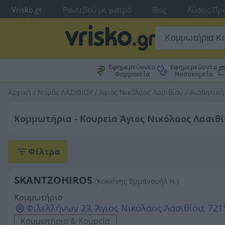
Vrisko.gr
Ραντεβού με γιατρό
Blog
Λύσεις Προ
Εφημερεύοντα
Εφημερεύοντα
Φαρμακεία
Νοσοκομεία
Αρχική
/
Νομός ΛΑΣΙΘΙΟΥ
/
Άγιος Νικόλαος Λασιθίου
/
Αισθητική
Κομμωτήρια - Κουρεία Άγιος Νικόλαος Λασιθ
Φίλτρα
SKANTZOHIROS
(Κοκκίνης Εμμανουήλ Ν.)
Κομμωτήριο
Φιλελλήνων 23, Άγιος Νικόλαος Λασιθίου, 721
Κομμωτήρια & Κουρεία