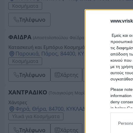
Κοσμήματα
Τηλέφωνο
www.vrisk
Εμείς και ο
ΦΑΙΔΡΑ
(Αποστολοπούλου Φαίδρα Κ.)
προσωπικά δ
Κατασκευή και Εμπόριο Κοσμημάτων
τις διαφημί
Παροικιά, Πάρος, 84400, ΚΥΚΛΑΔΩΝ
απόδοση των
κοινού που 
Κοσμήματα
με τη χρήση
αυτούς τους
Τηλέφωνο
Χάρτης
Email
συγκατάθεσ
Please note
ΧΑΝΤΡΑΔΙΚΟ
(Τσιαγκούρη Μαρίνα Ε.)
information 
Χάντρες
deny consent
Φηρά, Θήρα, 84700, ΚΥΚΛΑΔΩΝ
in below Go
Υλικά για Κοσμήματα
Persona
Τηλέφωνο
Χάρτης