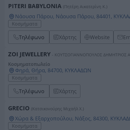
PITERI BABYLONIA
(Πητέρη Αικατερίνη Κ.)
Νάουσα Πάρου, Νάουσα Πάρου, 84401, ΚΥΚΛ
Κοσμήματα
Τηλέφωνο
Χάρτης
Website
Em
ZOI JEWELLERY
- ΚΟΥΤΣΟΓΙΑΝΝΟΠΟΥΛΟΣ ΔΗΜΗΤΡΙΟΣ 
Κοσμηματοπωλείο
Φηρά, Θήρα, 84700, ΚΥΚΛΑΔΩΝ
Κοσμήματα
Τηλέφωνο
Χάρτης
GRECIO
(Κατσικονούρης Μιχαήλ Χ.)
Χώρα & Εξαρχοπούλου, Νάξος, 84300, ΚΥΚΛΑ
Κοσμήματα