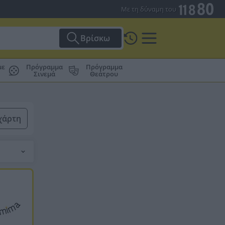
Με τη δύναμη του
Βρίσκω
με
Πρόγραμμα
Πρόγραμμα
Σινεμά
Θεάτρου
χάρτη