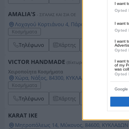
I want t
Opted 
AMALIA'S
- ΣΙΓΑΛΑΣ ΚΑΙ ΣΙΑ ΟΕ
Λοχαγού Κορτιάνου 4, Πάρος, 84400, ΚΥΚΛΑΔ
I want t
Opted 
Κοσμήματα
I want 
Τηλέφωνο
Χάρτης
Email
Advertis
Opted 
VICTOR HANDMADE
I want t
(Βίκτωρος Μαρία)
of my P
was col
Χειροποίητα Κοσμήματα
Opted 
Χώρα, Νάξος, 84300, ΚΥΚΛΑΔΩΝ
Κοσμήματα
Google 
Τηλέφωνο
Χάρτης
Email
KARAT IKE
Μητροπόλεως 14, Μύκονος, 84600, ΚΥΚΛΑΔΩΝ