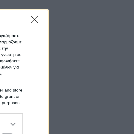
εργαζόμαστε
οσαρμόζουμε
ε την
ς γνώση του
υμφωνήσετε
ομένων για
ς
er and store
to grant or
ed purposes