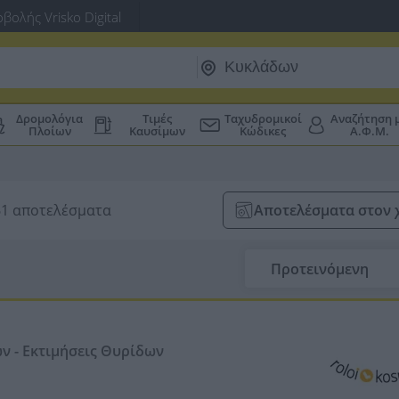
βολής Vrisko Digital
Δρομολόγια
Τιμές
Ταχυδρομικοί
Αναζήτηση 
Πλοίων
Καυσίμων
Κώδικες
Α.Φ.Μ.
61 αποτελέσματα
Αποτελέσματα στον 
Προτεινόμενη
ων - Εκτιμήσεις Θυρίδων