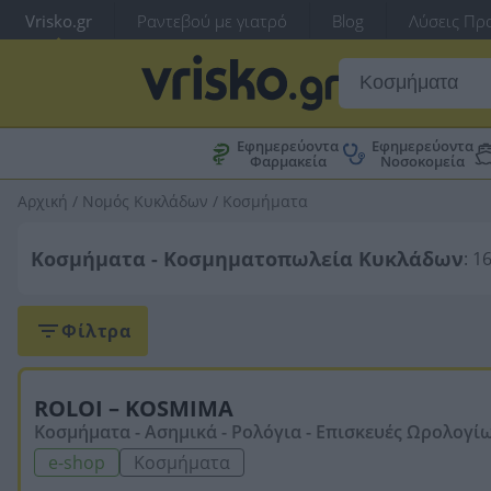
Vrisko.gr
Ραντεβού με γιατρό
Blog
Λύσεις Προ
Εφημερεύοντα
Εφημερεύοντα
Φαρμακεία
Νοσοκομεία
Αρχική
/
Νομός Κυκλάδων
/
Κοσμήματα
Κοσμήματα - Κοσμηματοπωλεία Κυκλάδων
: 1
Φίλτρα
ROLOI – KOSMIMA
Κοσμήματα - Ασημικά - Ρολόγια - Επισκευές Ωρολογί
e-shop
Κοσμήματα