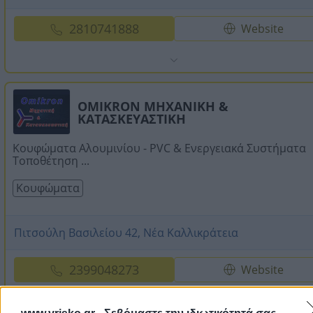
2810741888
Website
OMIKRON ΜΗΧΑΝΙΚΗ &
ΚΑΤΑΣΚΕΥΑΣΤΙΚΗ
Κουφώματα Αλουμινίου - PVC & Ενεργειακά Συστήματα
Τοποθέτηση ...
Κουφώματα
Πιτσούλη Βασιλείου 42, Νέα Καλλικράτεια
2399048273
Website