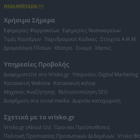
περισσότερα >>
Χρήσιμα Σήμερα
Εφημερίες Φαρμακείων
Εφημερίες Νοσοκομείων
Τιμές Καυσίμων
Ταχυδρομικοί Κώδικες
Στοιχεία Α.Φ.Μ.
Δρομολόγια Πλοίων
Θέατρο
Σινεμά
Χάρτες
Υπηρεσίες Προβολής
Διαφημιστείτε στο Vrisko.gr
Υπηρεσίες Digital Marketing
Κατασκευή Website
Κατασκευή eshop
Μηχανές Αναζήτησης
Βελτιστοποίηση SEO
Διαφήμιση στα social media
Δωρεάν καταχώριση
Σχετικά με το vrisko.gr
Vrisko.gr (About Us)
Όροι και Προϋποθέσεις
Πολιτική Προστασίας Προσωπικών Δεδομένων
Vrisko Bl