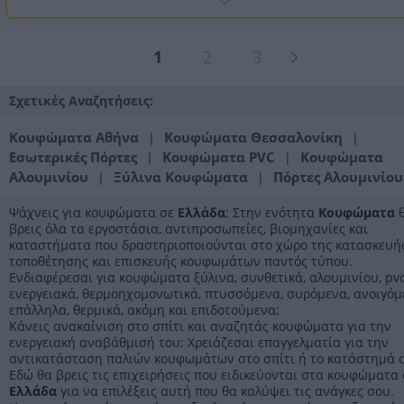
1
2
3
Σχετικές Αναζητήσεις:
Κουφώματα Αθήνα
Κουφώματα Θεσσαλονίκη
|
|
Εσωτερικές Πόρτες
Κουφώματα PVC
Κουφώματα
|
|
Αλουμινίου
Ξύλινα Κουφώματα
Πόρτες Αλουμινίου
|
|
Ψάχνεις για κουφώματα σε
Ελλάδα
; Στην ενότητα
Κουφώματα
βρεις όλα τα εργοστάσια, αντιπροσωπείες, βιομηχανίες και
καταστήματα που δραστηριοποιούνται στο χώρο της κατασκευής
τοποθέτησης και επισκευής κουφωμάτων παντός τύπου.
Ενδιαφέρεσαι για κουφώματα ξύλινα, συνθετικά, αλουμινίου, pvc
ενεργειακά, θερμοηχομονωτικά, πτυσσόμενα, συρόμενα, ανοιγόμ
επάλληλα, θερμικά, ακόμη και επιδοτούμενα;
Κάνεις ανακαίνιση στο σπίτι και αναζητάς κουφώματα για την
ενεργειακή αναβάθμισή του; Χρειάζεσαι επαγγελματία για την
αντικατάσταση παλιών κουφωμάτων στο σπίτι ή το κατάστημά 
Εδώ θα βρεις τις επιχειρήσεις που ειδικεύονται στα κουφώματα 
Ελλάδα
για να επιλέξεις αυτή που θα καλύψει τις ανάγκες σου.