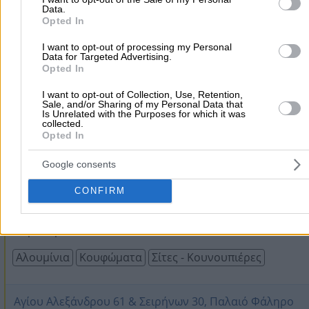
Data.
Κουφώματα
Opted In
I want to opt-out of processing my Personal
Data for Targeted Advertising.
Αγίες Παρασκιές , Κόμβος Πεζά, Αρχάνες
Opted In
I want to opt-out of Collection, Use, Retention,
2810741888
Website
Sale, and/or Sharing of my Personal Data that
Is Unrelated with the Purposes for which it was
collected.
Opted In
Google consents
ΑΘΑΝΑΣΙΟΥ ΙΩΑΝΝΗΣ
5.0
(2 αξιολογήσεις)
CONFIRM
Συστήματα Αλουμινίου – Service Κουφωμάτων – Πόρτες 
Παράθυρ ...
Αλουμίνια
Κουφώματα
Σίτες - Κουνουπιέρες
Αγίου Αλεξάνδρου 61 & Σειρήνων 30, Παλαιό Φάληρο