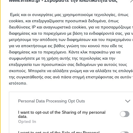
www.vrisko.gr -
Σεβόμαστε την ιδιωτικότητά σας
Εμείς και οι συνεργάτες μας χρησιμοποιούμε τεχνολογίες, όπως
ΚΥΡΙΑΖΗΣ – KIRIAZIS BROS
cookies, και επεξεργαζόμαστε προσωπικά δεδομένα, όπως
διευθύνσεις IP και αναγνωριστικά cookies, για να προσαρμόζουμε τ
Η Λύση στην Ανακαίνιση
διαφημίσεις και το περιεχόμενο με βάση τα ενδιαφέροντά σας, για 
μετρήσουμε την απόδοση των διαφημίσεων και του περιεχομένου 
e-shop
Ανακαίνιση - Αναπαλαίωση Κτιρίων
Θερμοσ
για να αποκτήσουμε εις βάθος γνώση του κοινού που είδε τις
διαφημίσεις και το περιεχόμενο. Κάντε κλικ παρακάτω για να
συμφωνήσετε με τη χρήση αυτής της τεχνολογίας και την
21ο χλμ. Θεσσαλονίκης - Περαίας, Περαία
επεξεργασία των προσωπικών σας δεδομένων για αυτούς τους
σκοπούς. Μπορείτε να αλλάξετε γνώμη και να αλλάξετε τις επιλογέ
της συγκατάθεσής σας ανά πάσα στιγμή επιστρέφοντας σε αυτόν 
2392028712
Website
ιστότοπο.
Please note that this website/app uses one or more Google servic
and may gather and store information including but not limited to
Personal Data Processing Opt Outs
your visit or usage behaviour. You may click to grant or deny cons
to Google and its third-party tags to use your data for below speci
I want to opt-out of the Sharing of my personal
ΔΑΜΙΑΝΑΚΗ ΣΥΝΘΕΤΙΚΑ ΚΟΥΦΩΜΑΤ
data.
purposes in below Google consent section.
Opted In
Συνθετικά Κουφώματα
I want to opt-out of the Sale of my Personal