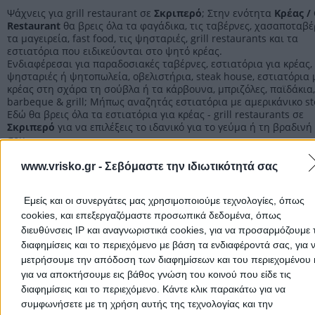
Ψάχνεις για grill restaurant σε
Σκριπερό
; Στην ενότητα
Κρέας / 
Restaurant
θα βρεις όλα τα φαγάδικα, τις ταβέρνες, χασαποταβέ
τα μαγειρεία, fast food, τις ψησταριές, grill restaurants και τα
εστιατόρια που ειδικεύονται στο ψητό κρέας.
Ενδιαφέρεσαι για παραδοσιακές ταβέρνες, εστιατόρια για κρέας,
ψησταριές ή ψητοπωλεία, οβελιστήρια, steak house, εστιατόρια 
κρέας στη σχάρα τη σούβλα ή τα κάρβουνα, μπριζόλες, παϊδάκια,
barbeque & grill; Μήπως αναζητάς εστιατόρια με αμερικάνικο st
Εδώ θα βρεις όλα τα εστιατόρια για κρέας - grill restaurants σε
Σκριπερό
για να επιλέξεις το ιδανικό για το γεύμα ή τη βραδινή
σου.
Η επαγγελματική εμπειρία, οι εγκαταστάσεις, το μενού, η ποικιλί
πιάτων, και η γρήγορη εξυπηρέτηση, είναι κάποια από τα βασικά
www.vrisko.gr -
Σεβόμαστε την ιδιωτικότητά σας
κριτήρια για την επιλογή του κατάλληλου για σένα.
Εμείς και οι συνεργάτες μας χρησιμοποιούμε τεχνολογίες, όπως
Κρέας Grill Restaurant Κέρκυρας
cookies, και επεξεργαζόμαστε προσωπικά δεδομένα, όπως
διευθύνσεις IP και αναγνωριστικά cookies, για να προσαρμόζουμε τ
Κρέας Grill Restaurant
διαφημίσεις και το περιεχόμενο με βάση τα ενδιαφέροντά σας, για 
μετρήσουμε την απόδοση των διαφημίσεων και του περιεχομένου 
για να αποκτήσουμε εις βάθος γνώση του κοινού που είδε τις
διαφημίσεις και το περιεχόμενο. Κάντε κλικ παρακάτω για να
Αρχική
>
Νομός ΚΕΡΚΥΡΑΣ
>
Σκριπερό
>
Κρέας Grill Restaurant
συμφωνήσετε με τη χρήση αυτής της τεχνολογίας και την