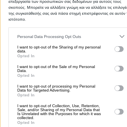
επεξεργασία των προσωπικών σας δεδομένων για αυτούς τους
Δημοφιλείς Αναζητήσεις
σκοπούς. Μπορείτε να αλλάξετε γνώμη και να αλλάξετε τις επιλογέ
της συγκατάθεσής σας ανά πάσα στιγμή επιστρέφοντας σε αυτόν 
Μετακομίσεις & Μεταφορές
Κλειδιά & Κλειδαριές
Γιατρ
ιστότοπο.
Ψυχολόγοι
Παιδικοί Σταθμοί
Οδοντίατροι
Please note that this website/app uses one or more Google servic
Συνεργεία Αυτοκινήτων
and may gather and store information including but not limited to
Personal Data Processing Opt Outs
Υδραυλικοί - Υδραυλικές Εγκαταστάσεις
your visit or usage behaviour. You may click to grant or deny cons
to Google and its third-party tags to use your data for below speci
I want to opt-out of the Sharing of my personal
περισσότερα >>
data.
purposes in below Google consent section.
Opted In
Τοπική Αναζήτηση
I want to opt-out of the Sale of my Personal
Data.
Αθήνα
Θεσσαλονίκη
Πάτρα
Λάρισα
Ηράκλειο
Ιωάννιν
Opted In
Περιστέρι
Καβάλα
Τρίπολη
Καλλιθέα
Σέρρες
Ρόδος
I want to opt-out of processing my Personal
Πειραιάς
Κέρκυρα
Χανιά
Καλαμάτα
Data for Targeted Advertising.
Opted In
περισσότερα >>
I want to opt-out of Collection, Use, Retention,
Χρήσιμα Σήμερα
Sale, and/or Sharing of my Personal Data that
Is Unrelated with the Purposes for which it was
collected.
Εφημερίες Φαρμακείων
Εφημερίες Νοσοκομείων
Opted In