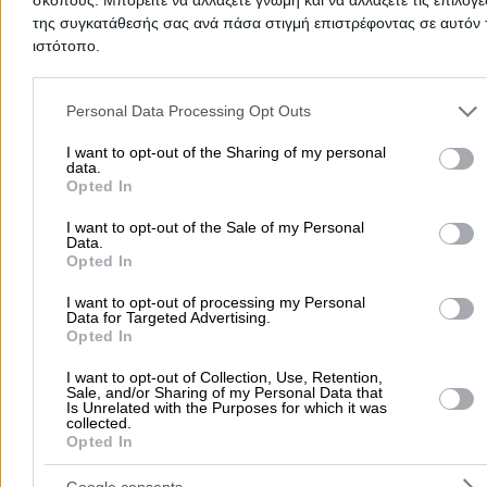
ELOUNDA BREEZE RESORT
- ΕΛΟΥΝΤΑ ΜΑΡΜΙΝ ΑΕ
Στοιχεία αναζήτησης:
Ξενοδοχεία , Κρήτη
της συγκατάθεσής σας ανά πάσα στιγμή επιστρέφοντας σε αυτόν 
5 Αστέρων
ιστότοπο.
Ξενοδοχεία
Please note that this website/app uses one or more Google servic
and may gather and store information including but not limited to
Personal Data Processing Opt Outs
Ελούντα, Ελούντα
your visit or usage behaviour. You may click to grant or deny cons
to Google and its third-party tags to use your data for below speci
I want to opt-out of the Sharing of my personal
data.
purposes in below Google consent section.
Opted In
Το ξενοδοχείο διαθέτει και γήπεδο μπάσκετ.
Τηλέφωνο:
ALEXANDER BEACH HOTEL AND VILLAGE RESOR
2841041003
I want to opt-out of the Sale of my Personal
Data.
ΑΙΓΑΙΟΝ ΑΕ
Στοιχεία αναζήτησης:
Ξενοδοχεία , Κρήτη
Opted In
5 Αστέρων
I want to opt-out of processing my Personal
Ξενοδοχεία
Data for Targeted Advertising.
Opted In
ΤΘ 114, Μάλια
I want to opt-out of Collection, Use, Retention,
Sale, and/or Sharing of my Personal Data that
Is Unrelated with the Purposes for which it was
Τηλέφωνο:
2897032134
collected.
Στοιχεία αναζήτησης:
Ξενοδοχεία , Κρήτη
Opted In
ORPHEAS RESORT HOTEL
- ΕΝΑΛΙΑ ΑΕ