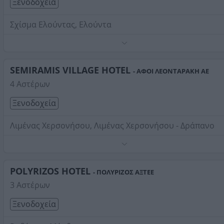
Ξενοδοχεία
Σχίσμα Ελούντας, Ελούντα
Τηλέφωνο:
2841041823
Στοιχεία αναζήτησης:
Ξενοδοχεία , Κρήτη
SEMIRAMIS VILLAGE HOTEL
- ΑΦΟΙ ΛΕΟΝΤΑΡΑΚΗ ΑΕ
4 Αστέρων
Ξενοδοχεία
Λιμένας Χερσονήσου, Λιμένας Χερσονήσου - Δράπανο
Τηλέφωνο:
2897022621
Στοιχεία αναζήτησης:
Ξενοδοχεία , Κρήτη
POLYRIZOS HOTEL
- ΠΟΛΥΡΙΖΟΣ ΑΞΤΕΕ
3 Αστέρων
Ξενοδοχεία