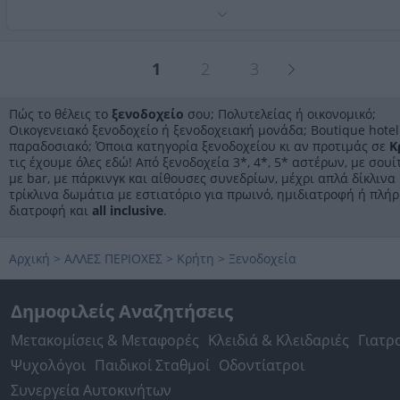
και με επιπλέον κόστος. Οι εγκαταστάσεις διαθέτουν
Στο εσωτερικό κυριαρχεί το ξύλο και ορισμένα
δωρεάν δημόσιο χώρο στάθμευσης.
διαμερίσματα διατηρούν υπνοδωμάτια με εξώστη. Όλα 
δημιουργούν στο Casa Veneta μια ατμόσφαιρα
1
2
3
βενετσιάνικης εποχής. Το Casa Veneta έχει 9 studios και
Τηλέφωνο:
2821090007
διαμερίσματα, τα περισσότερα με μικρό μπαλκόνι στον
Στοιχεία αναζήτησης:
Ξενοδοχεία , Κρήτη
δρόμο και θέα στην θάλασσα. Τα έπιπλα διακρίνονται γι
Πώς το θέλεις το
ξενοδοχείο
σου; Πολυτελείας ή οικονομικό;
την αισθητική τους και την καλή ποιότητα και στο ισόγε
Οικογενειακό ξενοδοχείο ή ξενοδοχειακή μονάδα; Boutique hotel
υπάρχει χώρος υποδοχής και καθιστικό. Σε 50 μέτρα είνα
παραδοσιακό; Όποια κατηγορία ξενοδοχείου κι αν προτιμάς σε
Κ
πλατεία Τάλως με πάρκινγκ.
τις έχουμε όλες εδώ! Από ξενοδοχεία 3*, 4*, 5* αστέρων, με σουίτ
με bar, με πάρκινγκ και αίθουσες συνεδρίων, μέχρι απλά δίκλινα 
τρίκλινα δωμάτια με εστιατόριο για πρωινό, ημιδιατροφή ή πλή
διατροφή και
all inclusive
.
Αρχική
>
ΑΛΛΕΣ ΠΕΡΙΟΧΕΣ
>
Κρήτη
>
Ξενοδοχεία
Δημοφιλείς Αναζητήσεις
Μετακομίσεις & Μεταφορές
Κλειδιά & Κλειδαριές
Γιατρ
Ψυχολόγοι
Παιδικοί Σταθμοί
Οδοντίατροι
Συνεργεία Αυτοκινήτων