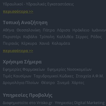
Υδραυλικοί - Υδραυλικές Εγκαταστάσεις
περισσότερα >>
Τοπική Αναζήτηση
Αθήνα
Θεσσαλονίκη
Πάτρα
Λάρισα
Ηράκλειο
Ιωάννιν
Περιστέρι
Καβάλα
Τρίπολη
Καλλιθέα
Σέρρες
Ρόδος
Πειραιάς
Κέρκυρα
Χανιά
Καλαμάτα
περισσότερα >>
Χρήσιμα Σήμερα
Εφημερίες Φαρμακείων
Εφημερίες Νοσοκομείων
Τιμές Καυσίμων
Ταχυδρομικοί Κώδικες
Στοιχεία Α.Φ.Μ.
Δρομολόγια Πλοίων
Θέατρο
Σινεμά
Χάρτες
Υπηρεσίες Προβολής
Διαφημιστείτε στο Vrisko.gr
Υπηρεσίες Digital Marketing