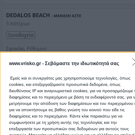
DEDALOS BEACH
- ΜΑΝΕΛΗ ΑΞΤΕ
3 Αστέρων
Ξενοδοχεία
Σφακάκι, Ρέθυμνο
Τηλέφωνο:
2831073035
www.vrisko.gr -
Σεβόμαστε την ιδιωτικότητά σας
Στοιχεία αναζήτησης:
Ξενοδοχεία , Κρήτη
FERENIKI BEACH RESORT AND SPA
- ΦΕΡΕΝΙΚΗ ΑΕ
Εμείς και οι συνεργάτες μας χρησιμοποιούμε τεχνολογίες, όπως
3 Αστέρων
cookies, και επεξεργαζόμαστε προσωπικά δεδομένα, όπως
διευθύνσεις IP και αναγνωριστικά cookies, για να προσαρμόζουμε τ
Ξενοδοχεία
διαφημίσεις και το περιεχόμενο με βάση τα ενδιαφέροντά σας, για 
μετρήσουμε την απόδοση των διαφημίσεων και του περιεχομένου 
Γεωργιούπολη, Βρύσες
για να αποκτήσουμε εις βάθος γνώση του κοινού που είδε τις
διαφημίσεις και το περιεχόμενο. Κάντε κλικ παρακάτω για να
.
συμφωνήσετε με τη χρήση αυτής της τεχνολογίας και την
επεξεργασία των προσωπικών σας δεδομένων για αυτούς τους
Τηλέφωνο:
2825061297
σκοπούς. Μπορείτε να αλλάξετε γνώμη και να αλλάξετε τις επιλογέ