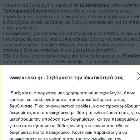
Εξαπλάτανος
Ψάχνεις για ξυλουργό ή μαραγκό σε
Εξαπλάτανος
; Στην ενότητα
Ξυλουργικές Εργασίες
θα βρεις όλους τους εξειδικευμένους
επαγγελματίες, τεχνίτες και εργαστήρια που αναλαμβάνουν κάθε
είδους ξυλουργικές εργασίες και ξύλινες κατασκευές για το σπίτι
επιχείρησή σου.
Ενδιαφέρεσαι για κατασκευή, λουστράρισμα σε έπιπλα, κουφώμα
ντουλάπες δωματίου, πόρτες και ειδικές ξύλινες κατασκευές κουζ
σαλονιού, σκάλες ή ράφια; Μήπως αναζητάς ξυλουργό για την
επισκευή ξύλινων επίπλων ή για μερεμέτια στο σπίτι;
Εδώ θα βρεις όλα τα ξυλουργεία και τους ξυλουργούς σε
Εξαπλά
για να επιλέξεις αυτόν που θα καλύψει τις ανάγκες σου.
Η επαγγελματική εμπειρία, ο εξοπλισμός και η γρήγορη εξυπηρέτ
είναι κάποια από τα βασικά κριτήρια για την επιλογή του κατάλ
www.vrisko.gr -
Σεβόμαστε την ιδιωτικότητά σας
για σένα.
Εμείς και οι συνεργάτες μας χρησιμοποιούμε τεχνολογίες, όπως
Ξυλουργικές Εργασίες Πέλλας
cookies, και επεξεργαζόμαστε προσωπικά δεδομένα, όπως
διευθύνσεις IP και αναγνωριστικά cookies, για να προσαρμόζουμε τ
Ξυλουργικές Εργασίες
διαφημίσεις και το περιεχόμενο με βάση τα ενδιαφέροντά σας, για 
μετρήσουμε την απόδοση των διαφημίσεων και του περιεχομένου 
για να αποκτήσουμε εις βάθος γνώση του κοινού που είδε τις
Αρχική
>
Νομός ΠΕΛΛΑΣ
>
Εξαπλάτανος
>
Κατασκευές
>
Ξυλουργι
διαφημίσεις και το περιεχόμενο. Κάντε κλικ παρακάτω για να
Εργασίες
συμφωνήσετε με τη χρήση αυτής της τεχνολογίας και την