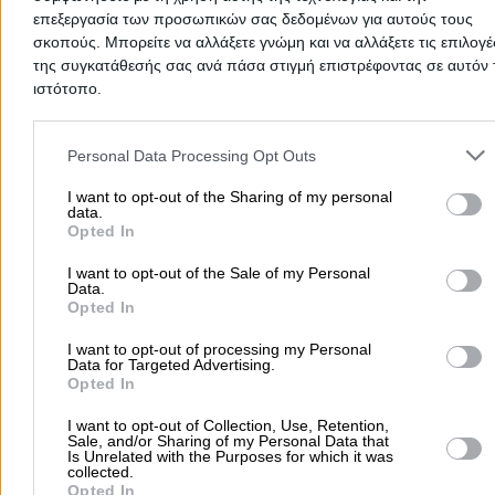
επεξεργασία των προσωπικών σας δεδομένων για αυτούς τους
σκοπούς. Μπορείτε να αλλάξετε γνώμη και να αλλάξετε τις επιλογέ
Δημοφιλείς Αναζητήσεις
της συγκατάθεσής σας ανά πάσα στιγμή επιστρέφοντας σε αυτόν 
ιστότοπο.
Μετακομίσεις & Μεταφορές
Κλειδιά & Κλειδαριές
Γιατρ
Ψυχολόγοι
Παιδικοί Σταθμοί
Οδοντίατροι
Please note that this website/app uses one or more Google servic
and may gather and store information including but not limited to
Συνεργεία Αυτοκινήτων
Personal Data Processing Opt Outs
your visit or usage behaviour. You may click to grant or deny cons
Υδραυλικοί - Υδραυλικές Εγκαταστάσεις
to Google and its third-party tags to use your data for below speci
I want to opt-out of the Sharing of my personal
data.
περισσότερα >>
purposes in below Google consent section.
Opted In
Τοπική Αναζήτηση
I want to opt-out of the Sale of my Personal
Data.
Αθήνα
Θεσσαλονίκη
Πάτρα
Λάρισα
Ηράκλειο
Ιωάννιν
Opted In
Περιστέρι
Καβάλα
Τρίπολη
Καλλιθέα
Σέρρες
Ρόδος
I want to opt-out of processing my Personal
Data for Targeted Advertising.
Πειραιάς
Κέρκυρα
Χανιά
Καλαμάτα
Opted In
περισσότερα >>
I want to opt-out of Collection, Use, Retention,
Sale, and/or Sharing of my Personal Data that
Χρήσιμα Σήμερα
Is Unrelated with the Purposes for which it was
collected.
Εφημερίες Φαρμακείων
Εφημερίες Νοσοκομείων
Opted In