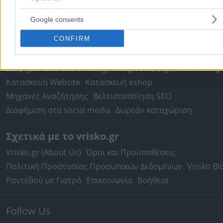
Τιμές Καυσίμων
Ταχυδρομικοί Κώδικες
Στοιχεία Α.Φ.Μ.
Google consents
Δρομολόγια Πλοίων
Θέατρο
Σινεμά
Χάρτες
CONFIRM
Υπηρεσίες Προβολής
Διαφημιστείτε στο Vrisko.gr
Υπηρεσίες Digital Marketing
Κατασκευή Website
Κατασκευή eshop
Μηχανές Αναζήτησης
Βελτιστοποίηση SEO
Διαφήμιση στα social media
Δωρεάν καταχώριση
Σχετικά με το vrisko.gr
Vrisko.gr (About Us)
Όροι και Προϋποθέσεις
Πολιτική Προστασίας Προσωπικών Δεδομένων
Vrisko Bl
Ραντεβού με Γιατρό
Επικοινωνία
Βοήθεια
Follow Us