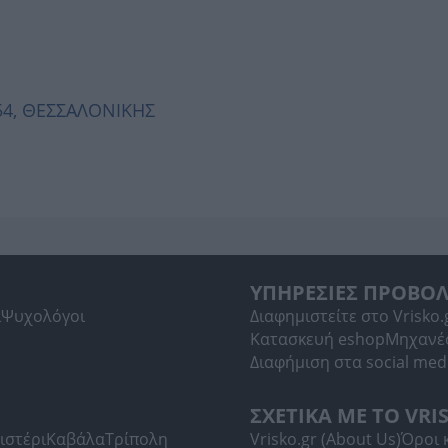
454, ΘΕΣΣΑΛΟΝΙΚΗΣ
ΥΠΗΡΕΣΙΕΣ ΠΡΟΒΟ
ί
Ψυχολόγοι
Διαφημιστείτε στο Vrisko.
Κατασκευή eshop
Μηχανέ
Διαφήμιση στα social med
ΣΧΕΤΙΚΑ ΜΕ ΤΟ VRI
ιστέρι
Καβάλα
Τρίπολη
Vrisko.gr (About Us)
Όροι 