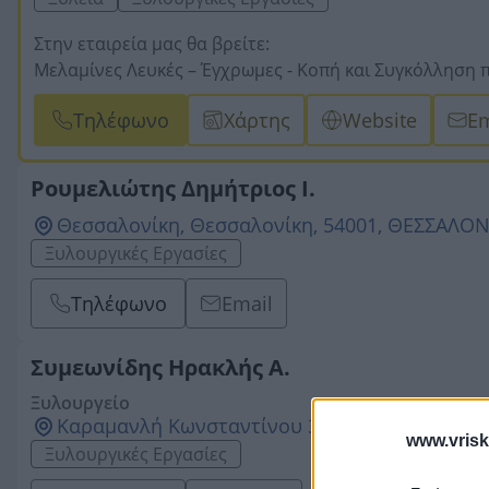
Στην εταιρεία μας θα βρείτε:
Μελαμίνες Λευκές – Έγχρωμες -
Κοπή και Συγκόλληση π
κοπής σε επιφάνεια ξύλου στο σχήμα και μέγεθος που θ
Τηλέφωνο
Χάρτης
Website
Em
Συγκόλληση PVC -
MDF σμαλτίνη -
Ξυλεία Σουηδική – Ε
άμεση!!!
Ρουμελιώτης Δημήτριος Ι.
Θεσσαλονίκη, Θεσσαλονίκη, 54001, ΘΕΣΣΑΛΟ
Ξυλουργικές Εργασίες
Τηλέφωνο
Email
Συμεωνίδης Ηρακλής Α.
Ξυλουργείο
Καραμανλή Κωνσταντίνου 35, Θεσσαλονίκη, 
www.vrisk
Ξυλουργικές Εργασίες