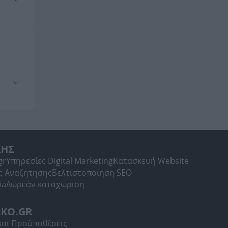
ΛΗΣ
gr
Υπηρεσίες Digital Marketing
Κατασκευή Website
ς Αναζήτησης
Βελτιστοποίηση SEO
ia
Δωρεάν καταχώριση
SKO.GR
και Προϋποθέσεις