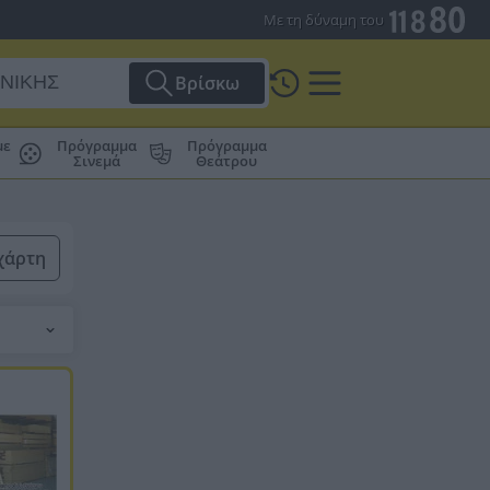
Με τη δύναμη του
Βρίσκω
με
Πρόγραμμα
Πρόγραμμα
Σινεμά
Θεάτρου
χάρτη