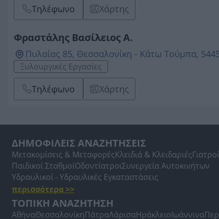
Τηλέφωνο
Χάρτης
Φραστάλης Βασίλειος Α.
Πυλαίας 85, Θεσσαλονίκη - Κάτω Τούμπα, 54
Ξυλουργικές Εργασίες
Τηλέφωνο
Χάρτης
ΔΗΜΟΦΙΛΕΙΣ ΑΝΑΖΗΤΗΣΕΙΣ
Μετακομίσεις & Μεταφορές
Κλειδιά & Κλειδαριές
Γιατρο
Παιδικοί Σταθμοί
Οδοντίατροι
Συνεργεία Αυτοκινήτων
Υδραυλικοί - Υδραυλικές Εγκαταστάσεις
περισσότερα >>
ΤΟΠΙΚΗ ΑΝΑΖΗΤΗΣΗ
Αθήνα
Θεσσαλονίκη
Πάτρα
Λάρισα
Ηράκλειο
Ιωάννινα
Περ