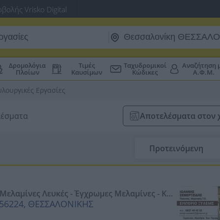
βολής Vrisko Digital
Δρομολόγια
Τιμές
Ταχυδρομικοί
Αναζήτηση 
Πλοίων
Καυσίμων
Κώδικες
Α.Φ.Μ.
υλουργικές Εργασίες
λέσματα
Αποτελέσματα στον 
Προτεινόμενη
 Μελαμίνες Λευκές - Έγχρωμες Μελαμίνες - Κοπ
Σ
 56224, ΘΕΣΣΑΛΟΝΙΚΗΣ
ική - Επένδυση Σουηδική