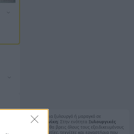
Ψάχνεις για ξυλουργό ή μαραγκό σε
Θεσσαλονίκη
; Στην ενότητα
Ξυλουργικές
Εργασίες
θα βρεις όλους τους εξειδικευμένους
επαγγελματίες, τεχνίτες και εργαστήρια που