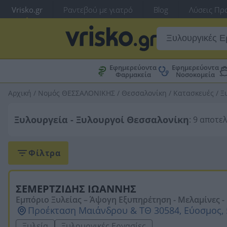
Vrisko.gr
Ραντεβού με γιατρό
Blog
Λύσεις Προ
Εφημερεύοντα
Εφημερεύοντα
Φαρμακεία
Νοσοκομεία
Αρχική
/
Νομός ΘΕΣΣΑΛΟΝΙΚΗΣ
/
Θεσσαλονίκη
/
Κατασκευές
/
Ξ
Ξυλουργεία - Ξυλουργοί Θεσσαλονίκη
: 9 αποτε
Φίλτρα
ΣΕΜΕΡΤΖΙΔΗΣ ΙΩΑΝΝΗΣ
Εμπόριο Ξυλείας – Άψογη Εξυπηρέτηση - Μελαμίνες -
ή Μελαμίνες - Συγκόλληση Μελαμίνες - Κόντρα Πλακέ - Κόντρα Πλακέ Θαλάσσης - Κόντρα Πλακάζ - 
Προέκταση Μαιάνδρου & ΤΘ 30584, Εύοσμος,
υγκόλληση PVC - MDF - MDF Σμαλτίνη - Ξυλεία Σουηδ
Ξυλεία
Ξυλουργικές Εργασίες