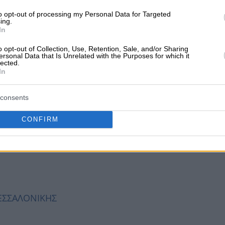
to opt-out of processing my Personal Data for Targeted
ing.
54249, ΘΕΣΣΑΛΟΝΙΚΗΣ
In
o opt-out of Collection, Use, Retention, Sale, and/or Sharing
ersonal Data that Is Unrelated with the Purposes for which it
lected.
In
consents
ΑΛΟΝΙΚΗΣ
CONFIRM
ΘΕΣΣΑΛΟΝΙΚΗΣ