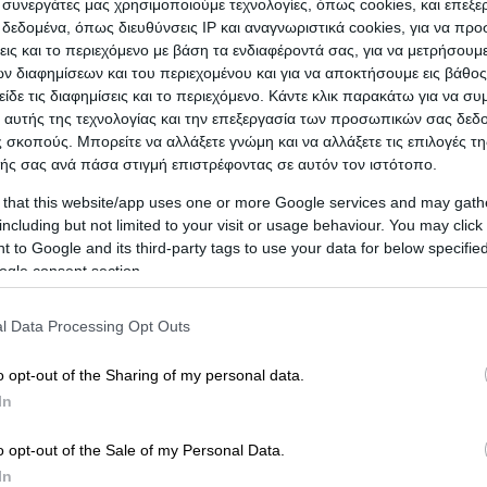
ι συνεργάτες μας χρησιμοποιούμε τεχνολογίες, όπως cookies, και επεξ
εδομένα, όπως διευθύνσεις IP και αναγνωριστικά cookies, για να πρ
σεις και το περιεχόμενο με βάση τα ενδιαφέροντά σας, για να μετρήσουμ
ησή σας!
Προβληθείτε στο vrisko.gr
 διαφημίσεων και του περιεχομένου και για να αποκτήσουμε εις βάθο
είδε τις διαφημίσεις και το περιεχόμενο. Κάντε κλικ παρακάτω για να σ
 αυτής της τεχνολογίας και την επεξεργασία των προσωπικών σας δεδ
ΘΕΣΣΑΛΟΝΙΚΗΣ
 σκοπούς. Μπορείτε να αλλάξετε γνώμη και να αλλάξετε τις επιλογές τη
ής σας ανά πάσα στιγμή επιστρέφοντας σε αυτόν τον ιστότοπο.
 that this website/app uses one or more Google services and may gath
including but not limited to your visit or usage behaviour. You may click 
 to Google and its third-party tags to use your data for below specifi
ogle consent section.
l Data Processing Opt Outs
α, 54351, ΘΕΣΣΑΛΟΝΙΚΗΣ
o opt-out of the Sharing of my personal data.
In
o opt-out of the Sale of my Personal Data.
In