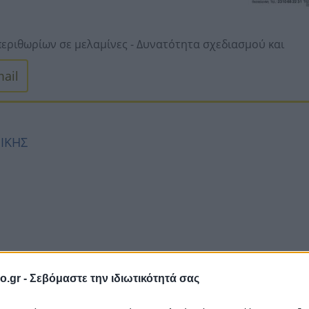
εριθωρίων σε μελαμίνες -
Δυνατότητα σχεδιασμού και
έλετε -
Κόντρα πλακέ θαλάσσης -
Κόντρα πλακάζ -
ail
πένδυση Σουηδική -
Ανταγωνιστικές τιμές – Παράδοση
ΝΙΚΗΣ
54639, ΘΕΣΣΑΛΟΝΙΚΗΣ
o.gr -
Σεβόμαστε την ιδιωτικότητά σας