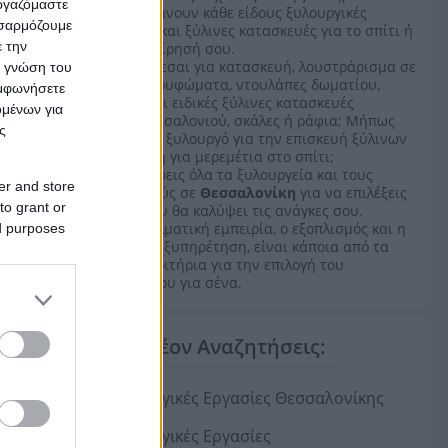
εργαζόμαστε
αναλαμβάνουν κάθε είδους ξυλουργικές
οσαρμόζουμε
εργασίες και ξύλινες κατασκευές για το σπίτι ή
ε την
την επιχείρησή σου.
Ενδιαφέρεσαι για κατασκευή, λουστράρισμα σε
ς γνώση του
έπιπλα, κουφώματα, ντουλάπες δωματίου,
υμφωνήσετε
πόρτες και ειδικές ξύλινες κατασκευές
ομένων για
κουζίνας, σαλονιού, σκάλες ή ράφια; Μήπως
ς
αναζητάς ξυλουργό για την επισκευή ξύλινων
επίπλων ή για μερεμέτια στο σπίτι;
Εδώ θα βρεις όλα τα ξυλουργεία και τους
er and store
ξυλουργούς σε
Θεσσαλονίκη
για να επιλέξεις
to grant or
αυτόν που θα καλύψει τις ανάγκες σου.
Η επαγγελματική εμπειρία, ο εξοπλισμός και η
ed purposes
γρήγορη εξυπηρέτηση, είναι κάποια από τα
βασικά κριτήρια για την επιλογή του
κατάλληλου για σένα.
Επιπλέον Αναζητήσεις:
Ξυλουργικές Εργασίες Θεσσαλονίκης
Ξυλουργικές Εργασίες