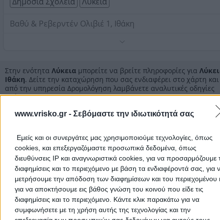
Δημόσια Σχολεία
Λύκεια
Βαθύ & Ρεβερντέν Ολιβιέ 1, Ιθάκη
Τηλέφωνο:
2674032207
Στοιχεία αναζήτησης:
Λύκεια , Ιθάκη
Στην ενότητα
Λύκεια
μπορείτε να βρείτε πληροφορίες για
Λύκει
Ιθάκη
. Δείτε την καταχώρηση που σας ενδιαφέρει στο χάρτη και
από την υπηρεσία Δρομολόγηση λαμβάνετε αναλυτικές οδηγίες
πρόσβασης.
www.vrisko.gr -
Σεβόμαστε την ιδιωτικότητά σας
Λύκεια Κεφαλληνίας
Εμείς και οι συνεργάτες μας χρησιμοποιούμε τεχνολογίες, όπως
Λύκεια Κεφαλονιά
cookies, και επεξεργαζόμαστε προσωπικά δεδομένα, όπως
διευθύνσεις IP και αναγνωριστικά cookies, για να προσαρμόζουμε τ
Λύκεια
διαφημίσεις και το περιεχόμενο με βάση τα ενδιαφέροντά σας, για 
μετρήσουμε την απόδοση των διαφημίσεων και του περιεχομένου 
για να αποκτήσουμε εις βάθος γνώση του κοινού που είδε τις
διαφημίσεις και το περιεχόμενο. Κάντε κλικ παρακάτω για να
Αρχική
>
Νομός ΚΕΦΑΛΛΗΝΙΑΣ
>
Ιθάκη
>
Λύκεια
συμφωνήσετε με τη χρήση αυτής της τεχνολογίας και την