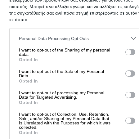
επεξεργασία των προσωπικών σας δεδομένων για αυτούς τους
Δημοφιλείς Αναζητήσεις
σκοπούς. Μπορείτε να αλλάξετε γνώμη και να αλλάξετε τις επιλογέ
της συγκατάθεσής σας ανά πάσα στιγμή επιστρέφοντας σε αυτόν 
Μετακομίσεις & Μεταφορές
Κλειδιά & Κλειδαριές
Γιατρ
ιστότοπο.
Ψυχολόγοι
Παιδικοί Σταθμοί
Οδοντίατροι
Please note that this website/app uses one or more Google servic
Συνεργεία Αυτοκινήτων
and may gather and store information including but not limited to
Personal Data Processing Opt Outs
Υδραυλικοί - Υδραυλικές Εγκαταστάσεις
your visit or usage behaviour. You may click to grant or deny cons
to Google and its third-party tags to use your data for below speci
I want to opt-out of the Sharing of my personal
περισσότερα >>
data.
purposes in below Google consent section.
Opted In
Τοπική Αναζήτηση
I want to opt-out of the Sale of my Personal
Data.
Αθήνα
Θεσσαλονίκη
Πάτρα
Λάρισα
Ηράκλειο
Ιωάννιν
Opted In
Περιστέρι
Καβάλα
Τρίπολη
Καλλιθέα
Σέρρες
Ρόδος
I want to opt-out of processing my Personal
Πειραιάς
Κέρκυρα
Χανιά
Καλαμάτα
Data for Targeted Advertising.
Opted In
περισσότερα >>
I want to opt-out of Collection, Use, Retention,
Χρήσιμα Σήμερα
Sale, and/or Sharing of my Personal Data that
Is Unrelated with the Purposes for which it was
collected.
Εφημερίες Φαρμακείων
Εφημερίες Νοσοκομείων
Opted In
Τιμές Καυσίμων
Ταχυδρομικοί Κώδικες
Στοιχεία Α.Φ.Μ.