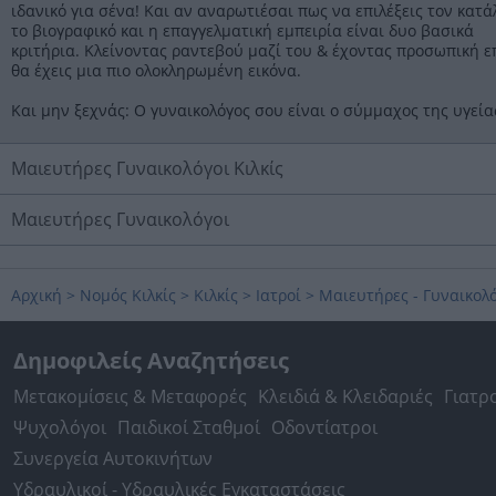
ιδανικό για σένα! Και αν αναρωτιέσαι πως να επιλέξεις τον κατά
το βιογραφικό και η επαγγελματική εμπειρία είναι δυο βασικά
κριτήρια. Κλείνοντας ραντεβού μαζί του & έχοντας προσωπική ε
θα έχεις μια πιο ολοκληρωμένη εικόνα.
Και μην ξεχνάς: Ο γυναικολόγος σου είναι ο σύμμαχος της υγεία
Μαιευτήρες Γυναικολόγοι Κιλκίς
Μαιευτήρες Γυναικολόγοι
Αρχική
>
Νομός Κιλκίς
>
Κιλκίς
>
Ιατροί
>
Μαιευτήρες - Γυναικολ
Δημοφιλείς Αναζητήσεις
Μετακομίσεις & Μεταφορές
Κλειδιά & Κλειδαριές
Γιατρ
Ψυχολόγοι
Παιδικοί Σταθμοί
Οδοντίατροι
Συνεργεία Αυτοκινήτων
Υδραυλικοί - Υδραυλικές Εγκαταστάσεις