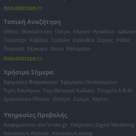
περισσότερα >>
Τοπική Αναζήτηση
Αθήνα
Θεσσαλονίκη
Πάτρα
Λάρισα
Ηράκλειο
Ιωάννιν
Περιστέρι
Καβάλα
Τρίπολη
Καλλιθέα
Σέρρες
Ρόδος
Πειραιάς
Κέρκυρα
Χανιά
Καλαμάτα
περισσότερα >>
Χρήσιμα Σήμερα
Εφημερίες Φαρμακείων
Εφημερίες Νοσοκομείων
Τιμές Καυσίμων
Ταχυδρομικοί Κώδικες
Στοιχεία Α.Φ.Μ.
Δρομολόγια Πλοίων
Θέατρο
Σινεμά
Χάρτες
Υπηρεσίες Προβολής
Διαφημιστείτε στο Vrisko.gr
Υπηρεσίες Digital Marketing
Κατασκευή Website
Κατασκευή eshop