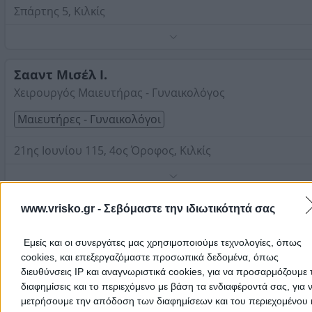
Σπάρτης 5, Κιλκίς
Τηλέφωνο:
2341070567
Στοιχεία αναζήτησης:
Μαιευτήρες Γυναικολόγοι , Κιλκ
Σααντ Μισέλ Ι.
Χειρουργός Μαιευτήρας - Γυναικολόγος
Μαιευτήρες - Γυναικολόγοι
21ης Ιουνίου 115, 4oς Όροφος, Κιλκίς
Τηλέφωνο:
2341079810
Στοιχεία αναζήτησης:
Μαιευτήρες Γυναικολόγοι , Κιλκ
www.vrisko.gr -
Σεβόμαστε την ιδιωτικότητά σας
Χαραλαμπίδης Ιωάννης Χ.
Χειρουργός Μαιευτήρας - Γυναικολόγος
Εμείς και οι συνεργάτες μας χρησιμοποιούμε τεχνολογίες, όπως
Μαιευτήρες - Γυναικολόγοι
cookies, και επεξεργαζόμαστε προσωπικά δεδομένα, όπως
διευθύνσεις IP και αναγνωριστικά cookies, για να προσαρμόζουμε τ
διαφημίσεις και το περιεχόμενο με βάση τα ενδιαφέροντά σας, για 
Εθνικής Αντιστάσεως 7, Κιλκίς
μετρήσουμε την απόδοση των διαφημίσεων και του περιεχομένου 