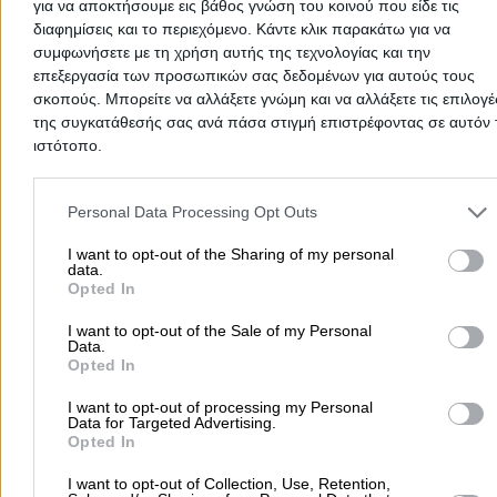
Τηλέφωνο:
2341070344
για να αποκτήσουμε εις βάθος γνώση του κοινού που είδε τις
διαφημίσεις και το περιεχόμενο. Κάντε κλικ παρακάτω για να
Στοιχεία αναζήτησης:
Μαιευτήρες Γυναικολόγοι , Κιλκ
συμφωνήσετε με τη χρήση αυτής της τεχνολογίας και την
Τσάβαλος Χαράλαμπος Π.
επεξεργασία των προσωπικών σας δεδομένων για αυτούς τους
Χειρουργός Μαιευτήρας - Γυναικολόγος
σκοπούς. Μπορείτε να αλλάξετε γνώμη και να αλλάξετε τις επιλογέ
της συγκατάθεσής σας ανά πάσα στιγμή επιστρέφοντας σε αυτόν 
Μαιευτήρες - Γυναικολόγοι
ιστότοπο.
Σόλωνος 7, Κιλκίς
Please note that this website/app uses one or more Google servic
and may gather and store information including but not limited to
Personal Data Processing Opt Outs
Τηλέφωνο:
2341029729
your visit or usage behaviour. You may click to grant or deny cons
to Google and its third-party tags to use your data for below speci
I want to opt-out of the Sharing of my personal
Στοιχεία αναζήτησης:
Μαιευτήρες Γυναικολόγοι , Κιλκ
data.
purposes in below Google consent section.
Opted In
I want to opt-out of the Sale of my Personal
Data.
Opted In
I want to opt-out of processing my Personal
Data for Targeted Advertising.
Opted In
Φραγγίδης Γεώργιος Σ.
I want to opt-out of Collection, Use, Retention,
Χειρουργός Μαιευτήρας - Γυναικολόγος