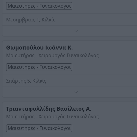
Μαιευτήρες - Γυναικολόγοι
Μεσημβρίας 1, Κιλκίς
Πιστοποιημένη με ΕΟΠΥΥ μόνο για ηλεκτρονική
συνταγογράφηση.
Τηλέφωνο:
Θωμοπούλου Ιωάννα Κ.
2341027414
Μαιευτήρας - Χειρουργός Γυναικολόγος
Στοιχεία αναζήτησης:
Μαιευτήρες Γυναικολόγοι , Κιλκ
Μαιευτήρες - Γυναικολόγοι
Σπάρτης 5, Κιλκίς
Τηλέφωνο:
2341070567
Στοιχεία αναζήτησης:
Μαιευτήρες Γυναικολόγοι , Κιλκ
Τριανταφυλλίδης Βασίλειος Α.
Μαιευτήρας - Χειρουργός Γυναικολόγος
Μαιευτήρες - Γυναικολόγοι