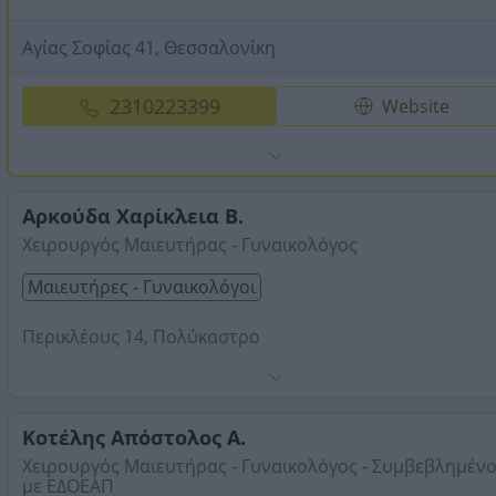
Αγίας Σοφίας 41, Θεσσαλονίκη
2310223399
Website
Αρκούδα Χαρίκλεια Β.
Χειρουργός Μαιευτήρας - Γυναικολόγος
Μαιευτήρες - Γυναικολόγοι
Περικλέους 14, Πολύκαστρο
Παρεχόμενες υπηρεσίες: Προληπτικός έλεγχος,
παρακολούθηση κύησης, φυσιολογικός τοκετός, παθολο
τραχήλου, κολποσκόπηση, διερεύνηση υπογονιμότητας
Κοτέλης Απόστολος Α.
οικογενειακός προγραμματισμός, αντισύλληψη,
Τηλέφωνο:
2343770377
Χειρουργός Μαιευτήρας - Γυναικολόγος - Συμβεβλημέν
υστεροσκόπηση, ολιστική θεραπευτική προσέγγιση των
με ΕΔΟΕΑΠ
Στοιχεία αναζήτησης:
Μαιευτήρες Γυναικολόγοι , Κιλκ
προβλημάτων της εμμηνόπαυσης.