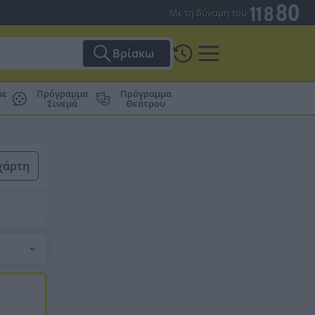
Με τη δύναμη του
Βρίσκω
με
Πρόγραμμα
Πρόγραμμα
Σινεμά
Θεάτρου
χάρτη