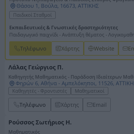
ιχνίδι - Εκπαιδευτικές Δραστηριότητες - Αγγλικά - 
Θάσου 1, Βούλα, 16673, ΑΤΤΙΚΗΣ
- Χορός - Φυσικές Επιστήμες - Μαθηματικά & Ολιστικ
Παιδικοί Σταθμοί
Εκπαιδευτικές & Γνωστικές δραστηριότητες
Παιδαγωγικό παιχνίδι -
Ανάπτυξη θέματος -
Λογικομαθη
πειράματα -
Γεωπονία & περιβάλλον -
Παραμύθι – μυθο
Τηλέφωνο
Χάρτης
Website
Em
Καλλιτεχνικές – Δημιουργικές δραστηριότητες
Πηλός -
Κατασκευές -
Ζωγραφική -
Θεατρικό παιχνίδι -
– Μουσικοκινητική – Χορωδία -
Μουσειακή αγωγή
Λάλας Γεώργιος Π.
Ξένες γλώσσες
Καθηγητής Μαθηματικός - Παράδοση Ιδιαίτερων Μα
Αγγλικά
Φηρών 6, Αθήνα - Αμπελόκηποι, 11526, ΑΤΤΙΚΗ
Κίνηση & Έκφραση
Καθηγητές - Φροντιστές
Μαθηματικοί
Γυμναστική -
Χορός -
Ομαδικό παιχνίδι -
Παιχνίδια στο
Εμπειρίες & Δράσεις
Τηλέφωνο
Χάρτης
Email
Summer camp -
Επισκέψεις -
Εκδρομές -
Απογευματινά
Ρούσσος Σωτήριος Η.
Μαθηματικός