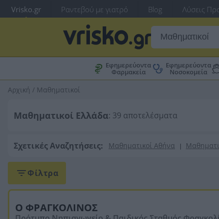
Vrisko.gr
Ραντεβού με γιατρό
Blog
Λύσεις Προ
Εφημερεύοντα
Εφημερεύοντα
Φαρμακεία
Νοσοκομεία
Αρχική
/
Μαθηματικοί
Μαθηματικοί Ελλάδα
: 39 αποτελέσματα
Σχετικές Αναζητήσεις:
Μαθηματικοί Αθήνα
Μαθηματι
|
Φίλτρα
Ο ΦΡΑΓΚΟΛΙΝΟΣ
Πρότυπο Νηπιαγωγείο & Παιδικός Σταθμός Φραγκολί