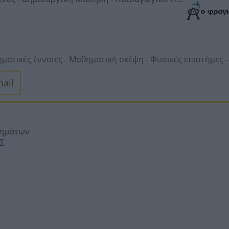
Εκδρομές - Summer Camp - Μουσική - Κατασκευές
ή Ανάπτυξη Παιδιού.
ματικές έννοιες -
Μαθηματική σκέψη -
Φυσικές επιστήμες 
λογία -
Γλώσσα -
Δανειστική βιβλιοθήκη
ail
Δραματοποίηση -
Συμβολικό παιχνίδι -
Εικαστικά -
Μουσική
θημάτων
Σ
ν κήπο
 εργαστήρια