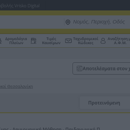
βολής Vrisko Digital
Δρομολόγια
Τιμές
Ταχυδρομικοί
Αναζήτηση 
Πλοίων
Καυσίμων
Κώδικες
Α.Φ.Μ.
Αποτελέσματα στον 
κοί Θεσσαλονίκη
Προτεινόμενη
νος - Δημιουργική Μάθηση - Παιδαγωγικό Πα