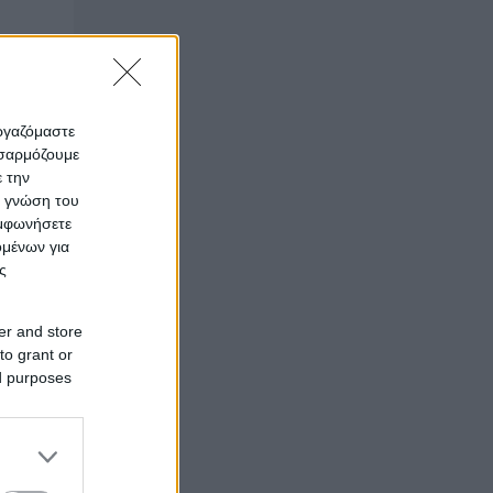
εργαζόμαστε
οσαρμόζουμε
ε την
ς γνώση του
υμφωνήσετε
ομένων για
ς
er and store
to grant or
ed purposes