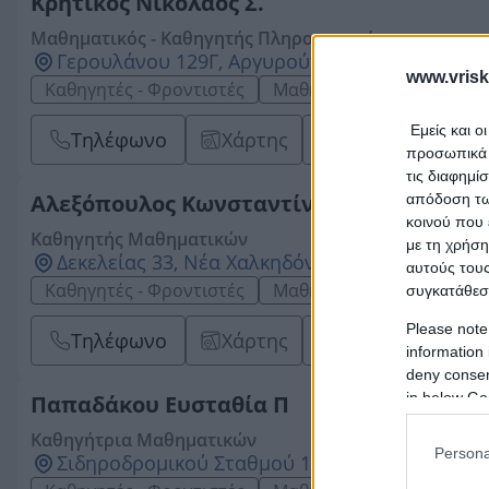
Κρητικός Νικόλαος Σ.
Μαθηματικός - Καθηγητής Πληροφορικής
Γερουλάνου 129Γ, Αργυρούπολη, 16452, ΑΤΤΙΚ
www.vrisk
Καθηγητές - Φροντιστές
Μαθηματικοί
Εμείς και ο
Τηλέφωνο
Χάρτης
Website
Em
προσωπικά δ
τις διαφημί
Αλεξόπουλος Κωνσταντίνος Φ.
απόδοση των
κοινού που 
Καθηγητής Μαθηματικών
με τη χρήση
Δεκελείας 33, Νέα Χαλκηδόνα, 14343, ΑΤΤΙΚΗΣ
αυτούς τους
Καθηγητές - Φροντιστές
Μαθηματικοί
συγκατάθεσ
Please note
Τηλέφωνο
Χάρτης
Email
information 
deny consent
in below Go
Παπαδάκου Ευσταθία Π
Καθηγήτρια Μαθηματικών
Persona
Σιδηροδρομικού Σταθμού 19, Καλαμάτα, 2413