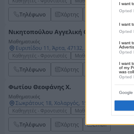
Καθηγητές - Φροντιστές
Μαθηματικοί
I want t
Opted 
Τηλέφωνο
Χάρτης
Website
Em
I want t
Νικητοπούλου Αγγελική Θ.
Opted 
Μαθηματικός
I want 
Ευριπίδου 11, Άρτα, 47132, ΑΡΤΑΣ
Advertis
Opted 
Καθηγητές - Φροντιστές
Μαθηματικοί
I want t
of my P
Τηλέφωνο
Χάρτης
Email
was col
Opted 
Φωτίου Θεοφάνης Χ.
Google 
Μαθηματικός
Σωκράτους 18, Χολαργός, 15562, ΑΤΤΙΚΗΣ
Καθηγητές - Φροντιστές
Μαθηματικοί
Τηλέφωνο
Χάρτης
Email