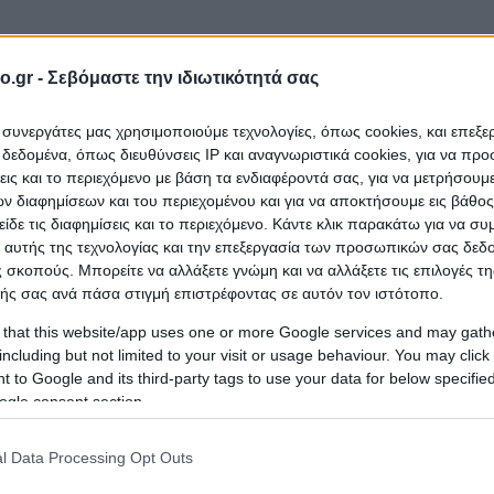
ΗΣ
o.gr -
Σεβόμαστε την ιδιωτικότητά σας
ι συνεργάτες μας χρησιμοποιούμε τεχνολογίες, όπως cookies, και επεξ
ail
εδομένα, όπως διευθύνσεις IP και αναγνωριστικά cookies, για να πρ
σεις και το περιεχόμενο με βάση τα ενδιαφέροντά σας, για να μετρήσουμ
 διαφημίσεων και του περιεχομένου και για να αποκτήσουμε εις βάθο
είδε τις διαφημίσεις και το περιεχόμενο. Κάντε κλικ παρακάτω για να σ
 αυτής της τεχνολογίας και την επεξεργασία των προσωπικών σας δεδ
 σκοπούς. Μπορείτε να αλλάξετε γνώμη και να αλλάξετε τις επιλογές τη
ής σας ανά πάσα στιγμή επιστρέφοντας σε αυτόν τον ιστότοπο.
 that this website/app uses one or more Google services and may gath
including but not limited to your visit or usage behaviour. You may click 
 to Google and its third-party tags to use your data for below specifi
ogle consent section.
l Data Processing Opt Outs
3, ΜΕΣΣΗΝΙΑΣ