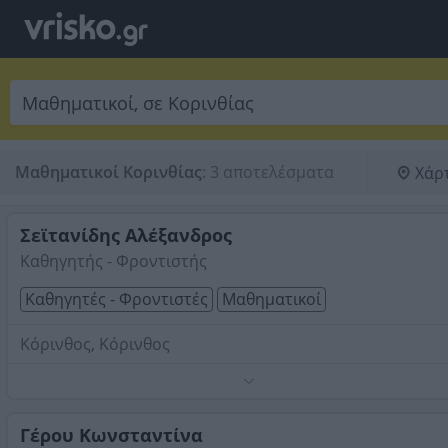
Μαθηματικοί Κορινθίας
:
3 αποτελέσματα
Χάρ
Σεϊτανίδης Αλέξανδρος
Καθηγητής - Φροντιστής
Καθηγητές - Φροντιστές
Μαθηματικοί
Κόρινθος, Κόρινθος
Παραδίδονται μαθήματα Φυσικής και Μαθηματικών σε
μαθητές Γυμνασίου - Λυκείου, καθώς και σε φοιτητές με
συναφές γνωστικό αντικείμενο.
Γέρου Κωνσταντίνα