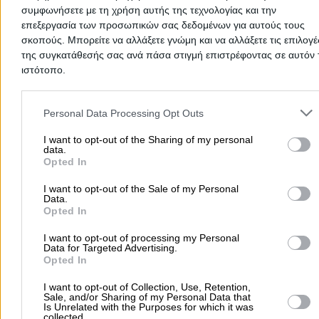
συμφωνήσετε με τη χρήση αυτής της τεχνολογίας και την
Αρχική
>
Νομός Κορινθίας
>
Μαθηματικοί
επεξεργασία των προσωπικών σας δεδομένων για αυτούς τους
σκοπούς. Μπορείτε να αλλάξετε γνώμη και να αλλάξετε τις επιλογέ
της συγκατάθεσής σας ανά πάσα στιγμή επιστρέφοντας σε αυτόν 
Δημοφιλείς Αναζητήσεις
ιστότοπο.
Μετακομίσεις & Μεταφορές
Κλειδιά & Κλειδαριές
Γιατρ
Please note that this website/app uses one or more Google servic
Ψυχολόγοι
Παιδικοί Σταθμοί
Οδοντίατροι
and may gather and store information including but not limited to
Personal Data Processing Opt Outs
Συνεργεία Αυτοκινήτων
your visit or usage behaviour. You may click to grant or deny cons
to Google and its third-party tags to use your data for below speci
I want to opt-out of the Sharing of my personal
Υδραυλικοί - Υδραυλικές Εγκαταστάσεις
data.
purposes in below Google consent section.
Opted In
περισσότερα >>
I want to opt-out of the Sale of my Personal
Τοπική Αναζήτηση
Data.
Opted In
Αθήνα
Θεσσαλονίκη
Πάτρα
Λάρισα
Ηράκλειο
Ιωάννιν
I want to opt-out of processing my Personal
Περιστέρι
Καβάλα
Τρίπολη
Καλλιθέα
Σέρρες
Ρόδος
Data for Targeted Advertising.
Πειραιάς
Κέρκυρα
Χανιά
Καλαμάτα
Opted In
περισσότερα >>
I want to opt-out of Collection, Use, Retention,
Sale, and/or Sharing of my Personal Data that
Is Unrelated with the Purposes for which it was
Χρήσιμα Σήμερα
collected.