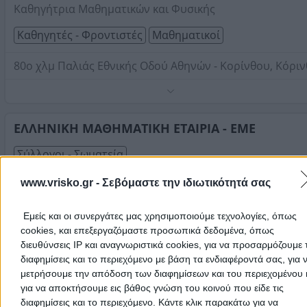
Τηλέφωνο:
6943959467
Καθηγήτρια Μαθηματικών και Φυσικής
Στοιχεία αναζήτησης:
Μαθηματικοί , Κορινθίας
Καθηγητές - Φροντιστές
Μαθηματικοί
80ο χλμ Παλιάς Εθνικής Οδού Αθηνών - Κορίνθου, Κόρι
Παραδίδονται ιδιαίτερα μαθήματα μαθηματικών και
φυσικής σε παιδιά Δημοτικού - Γυμνασίου -Λυκείου.
Τηλέφωνο:
ΕΛΛΗΝΙΚΗ ΜΑΘΗΜΑΤΙΚΗ ΕΤΑΙΡΙΑ - ΕΜΕ
6951526141
Στοιχεία αναζήτησης:
Μαθηματικοί , Κορινθίας
Σύλλογοι - Σωματεία
www.vrisko.gr -
Σεβόμαστε την ιδιωτικότητά σας
Κόρινθος, Κόρινθος
Τηλέφωνο:
6977512719
Εμείς και οι συνεργάτες μας χρησιμοποιούμε τεχνολογίες, όπως
Στοιχεία αναζήτησης:
Μαθηματικοί , Κορινθίας
cookies, και επεξεργαζόμαστε προσωπικά δεδομένα, όπως
διευθύνσεις IP και αναγνωριστικά cookies, για να προσαρμόζουμε τ
Στην ενότητα
Μαθηματικοί
μπορείτε να βρείτε πληροφορίες για
διαφημίσεις και το περιεχόμενο με βάση τα ενδιαφέροντά σας, για 
Μαθηματικοί
σε
Κορινθίας
. Δείτε την καταχώρηση που σας
μετρήσουμε την απόδοση των διαφημίσεων και του περιεχομένου 
ενδιαφέρει στο χάρτη και μέσα από την υπηρεσία Δρομολόγηση
λαμβάνετε αναλυτικές οδηγίες πρόσβασης.
για να αποκτήσουμε εις βάθος γνώση του κοινού που είδε τις
διαφημίσεις και το περιεχόμενο. Κάντε κλικ παρακάτω για να