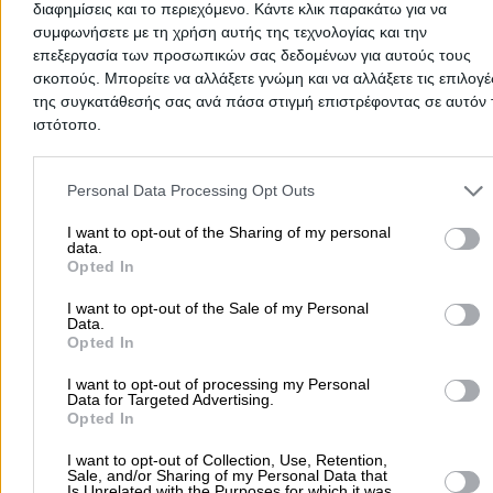
διαφημίσεις και το περιεχόμενο. Κάντε κλικ παρακάτω για να
ΚΑΛΟΜΠΡΑΤΣΟΣ
συμφωνήσετε με τη χρήση αυτής της τεχνολογίας και την
επεξεργασία των προσωπικών σας δεδομένων για αυτούς τους
σκοπούς. Μπορείτε να αλλάξετε γνώμη και να αλλάξετε τις επιλογέ
Ταχυμεταφορές - Ελληνική Μεταφορική – Μετακομίσεις -
της συγκατάθεσής σας ανά πάσα στιγμή επιστρέφοντας σε αυτόν 
Μικρομε ...
ιστότοπο.
Μετακομίσεις & Μεταφορές
Please note that this website/app uses one or more Google servic
and may gather and store information including but not limited to
Personal Data Processing Opt Outs
your visit or usage behaviour. You may click to grant or deny cons
Αγίου Λουκά 2, Αρτέμιδα - Λούτσα
to Google and its third-party tags to use your data for below speci
I want to opt-out of the Sharing of my personal
data.
purposes in below Google consent section.
Opted In
6907501484
Website
I want to opt-out of the Sale of my Personal
Data.
Opted In
I want to opt-out of processing my Personal
Data for Targeted Advertising.
ΒΕΡΡΑΣ ΜΕΤΑΦΟΡΙΚΗ
Opted In
I want to opt-out of Collection, Use, Retention,
Μετακομίσεις – Αποθήκευση οικοσκευών επίπλων - Εγγύ
Sale, and/or Sharing of my Personal Data that
Μετα ...
Is Unrelated with the Purposes for which it was