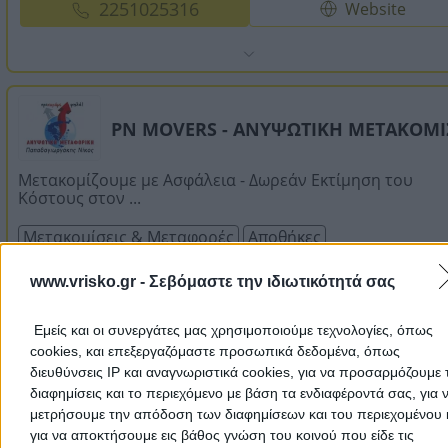
2251025316
Website
PN MOVERS - ΑΝΥΨΩΤΙΚΗ ΜΕΤΑΚΟΜ
Μετακομίζουμε με Ασφάλεια - Δωρεάν Εκτίμηση του
Κόστους στον ...
Μετακομίσεις & Μεταφορές
Αποθήκες
www.vrisko.gr -
Σεβόμαστε την ιδιωτικότητά σας
Αγίου Ιωάννου 16, Αγία Παρασκευή
Εμείς και οι συνεργάτες μας χρησιμοποιούμε τεχνολογίες, όπως
2294022813
cookies, και επεξεργαζόμαστε προσωπικά δεδομένα, όπως
Website
διευθύνσεις IP και αναγνωριστικά cookies, για να προσαρμόζουμε τ
διαφημίσεις και το περιεχόμενο με βάση τα ενδιαφέροντά σας, για 
μετρήσουμε την απόδοση των διαφημίσεων και του περιεχομένου 
για να αποκτήσουμε εις βάθος γνώση του κοινού που είδε τις