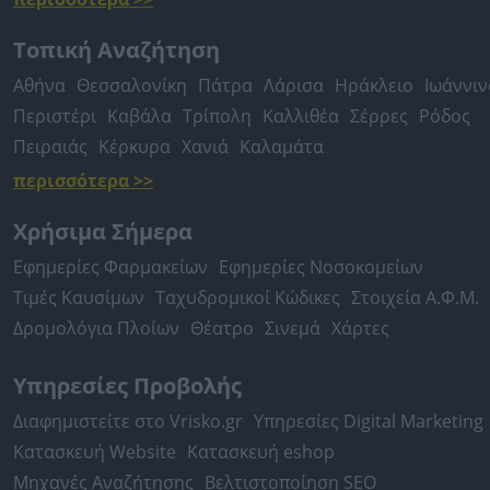
Τοπική Αναζήτηση
Αθήνα
Θεσσαλονίκη
Πάτρα
Λάρισα
Ηράκλειο
Ιωάννιν
Περιστέρι
Καβάλα
Τρίπολη
Καλλιθέα
Σέρρες
Ρόδος
Πειραιάς
Κέρκυρα
Χανιά
Καλαμάτα
περισσότερα >>
Χρήσιμα Σήμερα
Εφημερίες Φαρμακείων
Εφημερίες Νοσοκομείων
Τιμές Καυσίμων
Ταχυδρομικοί Κώδικες
Στοιχεία Α.Φ.Μ.
Δρομολόγια Πλοίων
Θέατρο
Σινεμά
Χάρτες
Υπηρεσίες Προβολής
Διαφημιστείτε στο Vrisko.gr
Υπηρεσίες Digital Marketing
Κατασκευή Website
Κατασκευή eshop
Μηχανές Αναζήτησης
Βελτιστοποίηση SEO