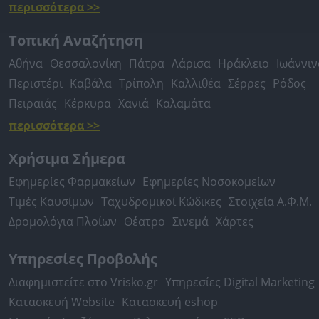
περισσότερα >>
Τοπική Αναζήτηση
Αθήνα
Θεσσαλονίκη
Πάτρα
Λάρισα
Ηράκλειο
Ιωάννιν
Περιστέρι
Καβάλα
Τρίπολη
Καλλιθέα
Σέρρες
Ρόδος
Πειραιάς
Κέρκυρα
Χανιά
Καλαμάτα
περισσότερα >>
Χρήσιμα Σήμερα
Εφημερίες Φαρμακείων
Εφημερίες Νοσοκομείων
Τιμές Καυσίμων
Ταχυδρομικοί Κώδικες
Στοιχεία Α.Φ.Μ.
Δρομολόγια Πλοίων
Θέατρο
Σινεμά
Χάρτες
Υπηρεσίες Προβολής
Διαφημιστείτε στο Vrisko.gr
Υπηρεσίες Digital Marketing
Κατασκευή Website
Κατασκευή eshop