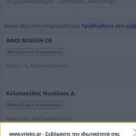
2ο χλμ Διδυμοτείχου - Ορεστιάδας, Διδυμότειχο
Πρώην Τσουλκανάκης ΟΕ
Τηλέφωνο:
2553024640
Δώστε αξία στην επιχείρησή σας!
Προβληθείτε στο
vris
Στοιχεία αναζήτησης:
Μεταλλικές Κατασκευές , Έβρου
ΑΦΟΙ ΜΙΧΕΛΗ ΟΕ
Μεταλλικές Κατασκευές
Έβρου 15, Νέα Ιωνία Βόλου
Τηλέφωνο:
2421065816
Στοιχεία αναζήτησης:
Μεταλλικές Κατασκευές , Έβρου
Κελεπεκίδης Νικόλαος Δ.
Μεταλλικές Κατασκευές
Αμφιτρίτη, Αλεξανδρούπολη
Τηλέφωνο:
2551306896
www.vrisko.gr -
Σεβόμαστε την ιδιωτικότητά σας