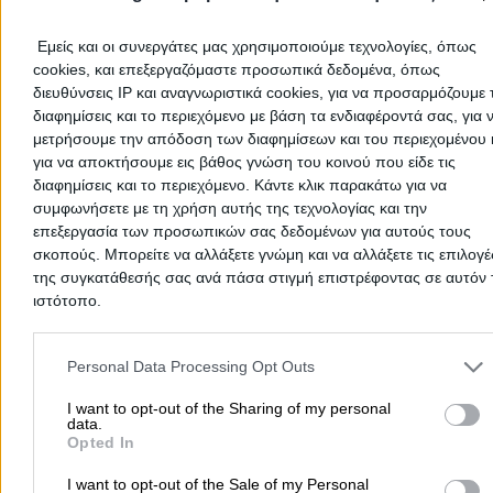
Στοιχεία αναζήτησης:
Μεταλλικές Κατασκευές , Έβρου
Ντάρμας Χρήστος Γ.
Εμείς και οι συνεργάτες μας χρησιμοποιούμε τεχνολογίες, όπως
cookies, και επεξεργαζόμαστε προσωπικά δεδομένα, όπως
Μεταλλικές Κατασκευές
διευθύνσεις IP και αναγνωριστικά cookies, για να προσαρμόζουμε τ
διαφημίσεις και το περιεχόμενο με βάση τα ενδιαφέροντά σας, για 
4ο χλμ Εθνικής Οδού Αλεξανδρούπολης - Συνόρων, Απα
μετρήσουμε την απόδοση των διαφημίσεων και του περιεχομένου 
για να αποκτήσουμε εις βάθος γνώση του κοινού που είδε τις
Τηλέφωνο:
2551027467
διαφημίσεις και το περιεχόμενο. Κάντε κλικ παρακάτω για να
Στοιχεία αναζήτησης:
Μεταλλικές Κατασκευές , Έβρου
συμφωνήσετε με τη χρήση αυτής της τεχνολογίας και την
Χατζής Αθανάσιος Κ.
επεξεργασία των προσωπικών σας δεδομένων για αυτούς τους
Κατασκευές
σκοπούς. Μπορείτε να αλλάξετε γνώμη και να αλλάξετε τις επιλογέ
της συγκατάθεσής σας ανά πάσα στιγμή επιστρέφοντας σε αυτόν 
Μεταλλικές Κατασκευές
ιστότοπο.
Please note that this website/app uses one or more Google servic
Δίκαια, Δίκαια
and may gather and store information including but not limited to
Personal Data Processing Opt Outs
your visit or usage behaviour. You may click to grant or deny cons
Τηλέφωνο:
2556031436
to Google and its third-party tags to use your data for below speci
I want to opt-out of the Sharing of my personal
Στοιχεία αναζήτησης:
Μεταλλικές Κατασκευές , Έβρου
data.
purposes in below Google consent section.
Opted In
Ψάχνεις για μεταλλικές κατασκευές σε
Έβρου
; Στην ενότητα
Μεταλλικές Κατασκευές
θα βρεις όλους τους επαγγελματίες πο
I want to opt-out of the Sale of my Personal
αναλαμβάνουν τη μελέτη, τοποθέτηση και επισκευή μεταλλικών