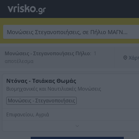
Μονώσεις - Στεγανοποιήσεις Πήλιο
:
 1 
Χάρ
αποτέλεσμα
Ντόνας - Τσιάκας Θωμάς
Βιομηχανικές και Ναυτιλιακές Μονώσεις
Μονώσεις - Στεγανοποιήσεις
Επιφανείου, Αγριά
Μονώσεις δικτύων ατμού, εξοπλισμού, δεξαμενών, λεβ
θερμοδοχείων, διαθερμικού λαδιού, οχετών καυσαερίων