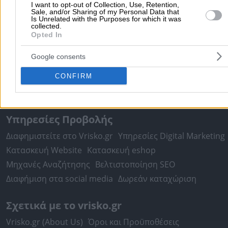
I want to opt-out of Collection, Use, Retention,
Πειραιάς
Κέρκυρα
Χανιά
Καλαμάτα
Sale, and/or Sharing of my Personal Data that
Is Unrelated with the Purposes for which it was
περισσότερα >>
collected.
Opted In
Χρήσιμα Σήμερα
Google consents
Εφημερίες Φαρμακείων
Εφημερίες Νοσοκομείων
CONFIRM
Τιμές Καυσίμων
Ταχυδρομικοί Κώδικες
Στοιχεία Α.Φ.Μ.
Δρομολόγια Πλοίων
Θέατρο
Σινεμά
Χάρτες
Υπηρεσίες Προβολής
Διαφημιστείτε στο Vrisko.gr
Υπηρεσίες Digital Marketing
Κατασκευή Website
Κατασκευή eshop
Μηχανές Αναζήτησης
Βελτιστοποίηση SEO
Διαφήμιση στα social media
Δωρεάν καταχώριση
Σχετικά με το vrisko.gr
Vrisko.gr (About Us)
Όροι και Προϋποθέσεις