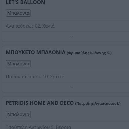
LET'S BALLOON
Μπαλόνια
Αναπαύσεως 62, Χανιά
Τηλέφωνο:
2821309889
Στοιχεία αναζήτησης:
Μπαλόνια
ΜΠΟΥΚΕΤΟ ΜΠΑΛΟΝΙΑ
(Φρυσούλης Ιωάννης Κ.)
Μπαλόνια
Παπαναστασίου 10, Σητεία
Τηλέφωνο:
2843028405
Στοιχεία αναζήτησης:
Μπαλόνια
PETRIDIS HOME AND DECO
(Πετρίδης Αναστάσιος Ι.)
Μπαλόνια
Τσούπελη Αντωνίου 5, Βέροια