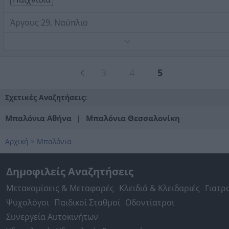
Άργους 29, Ναύπλιο
Τηλέφωνο:
2752096165
Στοιχεία αναζήτησης:
Μπαλόνια
3
4
5
Σχετικές Αναζητήσεις:
Μπαλόνια Αθήνα
Μπαλόνια Θεσσαλονίκη
|
Αρχική
>
Μπαλόνια
Δημοφιλείς Αναζητήσεις
Μετακομίσεις & Μεταφορές
Κλειδιά & Κλειδαριές
Γιατρ
Ψυχολόγοι
Παιδικοί Σταθμοί
Οδοντίατροι
Συνεργεία Αυτοκινήτων