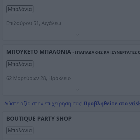
Μπαλόνια
Επιδαύρου 51, Αιγάλεω
Στολισμοί εκδηλώσεων
Τηλέφωνο:
2105981438
ΜΠΟΥΚΕΤΟ ΜΠΑΛΟΝΙΑ
- Ι ΠΑΠΑΔΑΚΗΣ ΚΑΙ ΣΥΝΕΡΓΑΤΕΣ 
Στοιχεία αναζήτησης:
Μπαλόνια
Μπαλόνια
62 Μαρτύρων 28, Ηράκλειο
Τηλέφωνο:
2810370218
Στοιχεία αναζήτησης:
Μπαλόνια
Δώστε αξία στην επιχείρησή σας!
Προβληθείτε στο
vris
BOUTIQUE PARTY SHOP
Μπαλόνια