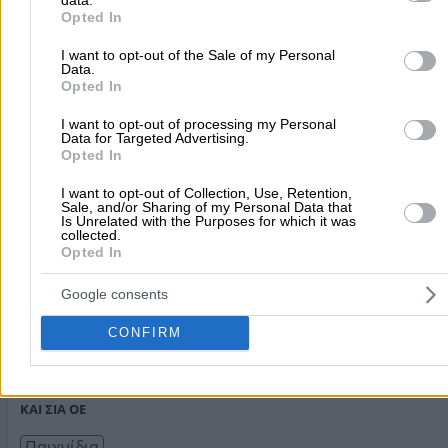
purposes in below Google consent section.
ΑΠΟΘΗΚΗ - ΜΠΟΥΚΕΤΟ ΜΠΑΛΟΝΙΑ
(Σταθοπούλου -
Opted In
Μαρνάρη Παρασκευή)
I want to opt-out of the Sale of my Personal
Data.
Οργάνωση Γάμου - Εκδηλώσεων
Opted In
Βενιζέλου Ελευθερίου 5, Λαμία
I want to opt-out of processing my Personal
Data for Targeted Advertising.
Opted In
Τηλέφωνο:
2231066077
Στοιχεία αναζήτησης:
Μπαλόνια
I want to opt-out of Collection, Use, Retention,
Sale, and/or Sharing of my Personal Data that
ΜΠΟΥΚΕΤΟ ΜΠΑΛΟΝΙΑ
- ΡΙΖΟΥ ΑΙΚΑΤΕΡΙΝΗ ΚΑΙ ΣΙΑ ΟΕ
Is Unrelated with the Purposes for which it was
collected.
Μπαλόνια
Opted In
Εθνική Οδός Παλαιοκαστρίτσας, Κέρκυρα - Σολάρι
Google consents
Τηλέφωνο:
2661081150
CONFIRM
Στοιχεία αναζήτησης:
Μπαλόνια
PLAYLAND - ΜΠΟΥΚΕΤΟ ΜΠΑΛΟΝΙΑ
- ΚΩΣΤΟΠΟΥΛΟΣ
ΚΑΙ ΣΙΑ ΟΕ
Παιχνίδια