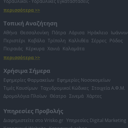
Υδραυλικοί - Υδραυλικές Εγκαταστάσεις
περισσότερα >>
Τοπική Αναζήτηση
Αθήνα
Θεσσαλονίκη
Πάτρα
Λάρισα
Ηράκλειο
Ιωάννιν
Περιστέρι
Καβάλα
Τρίπολη
Καλλιθέα
Σέρρες
Ρόδος
Πειραιάς
Κέρκυρα
Χανιά
Καλαμάτα
περισσότερα >>
Χρήσιμα Σήμερα
Εφημερίες Φαρμακείων
Εφημερίες Νοσοκομείων
Τιμές Καυσίμων
Ταχυδρομικοί Κώδικες
Στοιχεία Α.Φ.Μ.
Δρομολόγια Πλοίων
Θέατρο
Σινεμά
Χάρτες
Υπηρεσίες Προβολής
Διαφημιστείτε στο Vrisko.gr
Υπηρεσίες Digital Marketing