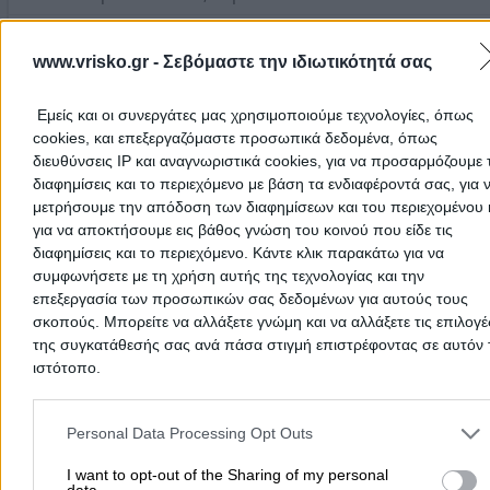
Τηλέφωνο:
2331066367
www.vrisko.gr -
Σεβόμαστε την ιδιωτικότητά σας
Στοιχεία αναζήτησης:
Μπαλόνια
ΜΠΟΥΚΕΤΟ ΜΠΑΛΟΝΙΑ
(Σταματούκου Ειρήνη Δ.)
Εμείς και οι συνεργάτες μας χρησιμοποιούμε τεχνολογίες, όπως
Διακοσμήσεις με Μπαλόνια
cookies, και επεξεργαζόμαστε προσωπικά δεδομένα, όπως
διευθύνσεις IP και αναγνωριστικά cookies, για να προσαρμόζουμε τ
Μπαλόνια
διαφημίσεις και το περιεχόμενο με βάση τα ενδιαφέροντά σας, για 
μετρήσουμε την απόδοση των διαφημίσεων και του περιεχομένου 
Πλατεία Αγοράς 14, Χαλκίδα
για να αποκτήσουμε εις βάθος γνώση του κοινού που είδε τις
διαφημίσεις και το περιεχόμενο. Κάντε κλικ παρακάτω για να
Τηλέφωνο:
2221082506
συμφωνήσετε με τη χρήση αυτής της τεχνολογίας και την
Στοιχεία αναζήτησης:
Μπαλόνια
επεξεργασία των προσωπικών σας δεδομένων για αυτούς τους
BABALLOON
(Τσένη Χρυσούλα Μ.)
σκοπούς. Μπορείτε να αλλάξετε γνώμη και να αλλάξετε τις επιλογέ
της συγκατάθεσής σας ανά πάσα στιγμή επιστρέφοντας σε αυτόν 
Μπαλόνια
ιστότοπο.
Ερμού 29, Κομοτηνή
Please note that this website/app uses one or more Google servic
and may gather and store information including but not limited to
Personal Data Processing Opt Outs
Τηλέφωνο:
6948591990
your visit or usage behaviour. You may click to grant or deny cons
to Google and its third-party tags to use your data for below speci
I want to opt-out of the Sharing of my personal
Στοιχεία αναζήτησης:
Μπαλόνια
data.