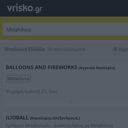
Μπαλόνια Ελλάδα
:
94 αποτελέσματα
Χάρ
BALLOONS AND FIREWORKS
(Αγγουλέ Νεστορία)
Μπαλόνια
Ψυχάρη Ιωάννη 21, Χίος
Τηλέφωνο:
2271023226
Στοιχεία αναζήτησης:
Μπαλόνια
ILIOBALL
(Κακολύρης Αλέξανδρος Δ.)
Εμπόριο Μπαλονιών - Διακοσμήσεις με Μπαλόνια