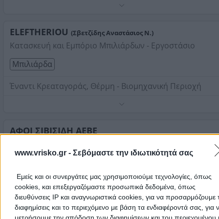
Τηλέφωνο:
2102921712
Στοιχεία αναζήτησης:
Μπιλιάρδα
ELEFTHERIOU
(Σβετζίδης Αναστάσιος Ν.)
Κατασκευή και Εμπόριο Μπιλιάρδων - Εργοστάσιο
Μπιλιάρδα
Έναντι Κρεαταγοράς, Θέρμη - Βιομηχανική Περιοχή
Κατασκευή και εμπόριο Ποδοσφαιράκια, ice hockey και
μπιλιάρδα.
Τηλέφωνο:
ΑΦΟΙ ΣΙΒΙΣΙΔΗ ΑΕΒΕ
2310266091
Κατασκευή - Εμπόριο Μπιλιάρδων
Στοιχεία αναζήτησης:
Μπιλιάρδα
www.vrisko.gr -
Σεβόμαστε την ιδιωτικότητά σας
Μπιλιάρδα
Εμείς και οι συνεργάτες μας χρησιμοποιούμε τεχνολογίες, όπως
Μάνδρα, Μάνδρα - Τρύπιο Λιθάρι
cookies, και επεξεργαζόμαστε προσωπικά δεδομένα, όπως
διευθύνσεις IP και αναγνωριστικά cookies, για να προσαρμόζουμε τ
Κατασκευή σε ποδοσφαιράκια και ειδη bowling.
διαφημίσεις και το περιεχόμενο με βάση τα ενδιαφέροντά σας, για 
Τηλέφωνο:
2109410862
μετρήσουμε την απόδοση των διαφημίσεων και του περιεχομένου 