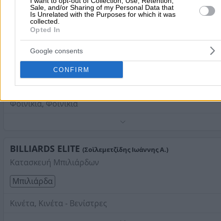
I want to opt-out of Collection, Use, Retention,
Λεωφόρος Ελευθερίου Βενιζέλου 160, Ηλιούπολη
Sale, and/or Sharing of my Personal Data that
Is Unrelated with the Purposes for which it was
collected.
Τηλέφωνο:
2109935174
Opted In
Στοιχεία αναζήτησης:
Μπιλιάρδα
POOL BILIARDS
(Περδικάκης Σπυρίδων Μ.)
Google consents
Βιοτεχνία Κατασκευής Μπιλιάρδων
CONFIRM
Μπιλιάρδα
Φοινικιά, Φοινικιά
Τηλέφωνο:
2810318911
Στοιχεία αναζήτησης:
Μπιλιάρδα
BILLIARDS ELITE
(Σοϊλεμετζίδης Ιωάννης Α.)
Κατασκευή Μπιλιάρδων
Μπιλιάρδα
Κινέτα, Κινέτα - Βενίστρες